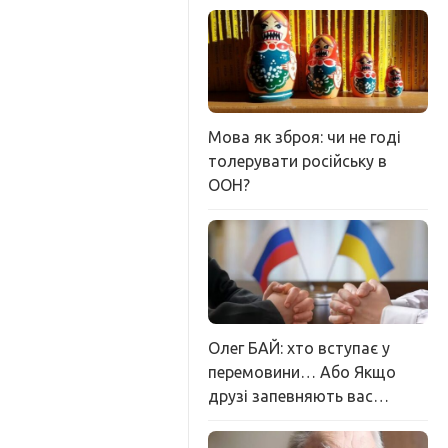
Мова як зброя: чи не годі
толерувати російську в
ООН?
Олег БАЙ: хто вступає у
перемовини… Або Якщо
друзі запевняють вас…