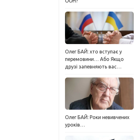
ООН?
Олег БАЙ: хто вступає у
перемовини… Або Якщо
друзі запевняють вас…
Олег БАЙ: Роки невивчених
уроків…