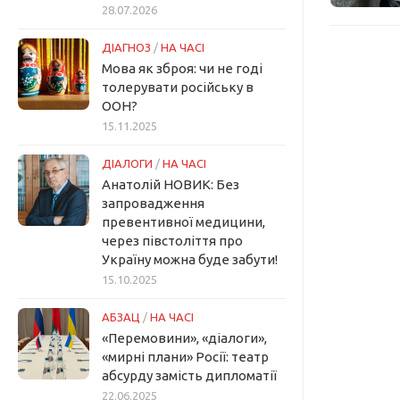
28.07.2026
ДІАГНОЗ
/
НА ЧАСІ
Мова як зброя: чи не годі
толерувати російську в
ООН?
15.11.2025
ДІАЛОГИ
/
НА ЧАСІ
Анатолій НОВИК: Без
запровадження
превентивної медицини,
через півстоліття про
Україну можна буде забути!
15.10.2025
АБЗАЦ
/
НА ЧАСІ
«Перемовини», «діалоги»,
«мирні плани» Росії: театр
абсурду замість дипломатії
22.06.2025