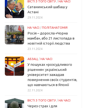
ВІСТІ З ТОГО СВІТУ
/
НА ЧАСІ
Сатанинський шабаш у
Астані
29.11.2024
НА ЧАСІ
/
ПОЛІТАНАТОМІЯ
Росія – доросла «Чорна
мамба», або 21 листопада в
новітній історії людства
23.11.2024
АБЗАЦ
/
НА ЧАСІ
У пошуках «розсудливого
рішення»: український
університет зажадав
повернення своїх студентів,
що навчаються в Японії
22.11.2024
ВІСТІ З ТОГО СВІТУ
/
НА ЧАСІ
Через страх і для