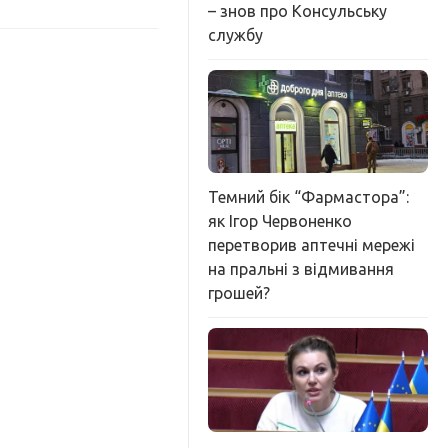
– знов про Консульську
службу
Темний бік “Фармастора”:
як Ігор Червоненко
перетворив аптечні мережі
на пральні з відмивання
грошей?