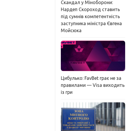
Скандал у Міноборони:
Нардеп Скороход ставить
під сумнів компетентність
заступника міністра Євгена
Мойсюка
Цибулько: FavBet грає не за
правилами — Visa виходить
із гри