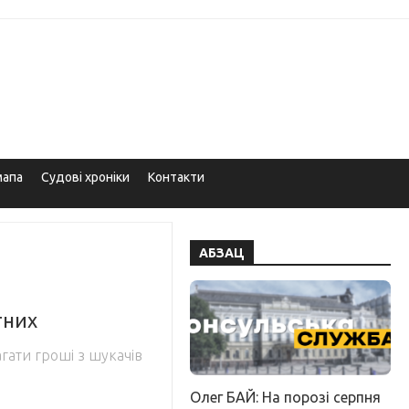
мапа
Судові хроніки
Контакти
АБЗАЦ
тних
гати гроші з шукачів
Олег БАЙ: На порозі серпня