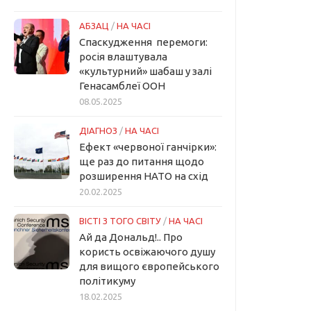
АБЗАЦ
/
НА ЧАСІ
Спаскудження перемоги:
росія влаштувала
«культурний» шабаш у залі
Генасамблеї ООН
08.05.2025
ДІАГНОЗ
/
НА ЧАСІ
Ефект «червоної ганчірки»:
ще раз до питання щодо
розширення НАТО на схід
20.02.2025
ВІСТІ З ТОГО СВІТУ
/
НА ЧАСІ
Ай да Дональд!.. Про
користь освіжаючого душу
для вищого європейського
політикуму
18.02.2025