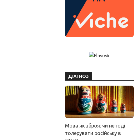
ДІАГНОЗ
Мова як зброя: чи не годі
толерувати російську в