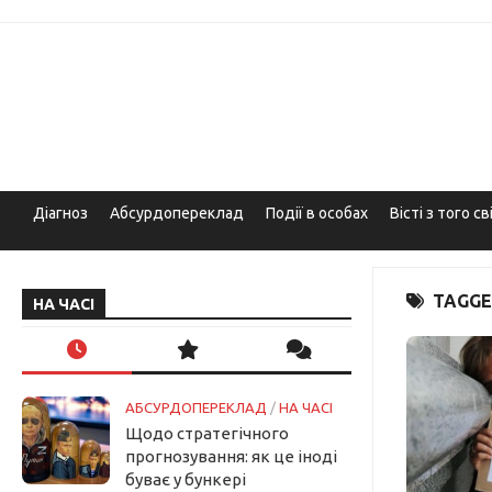
Skip
to
content
Діагноз
Абсурдопереклад
Події в особах
Вісті з того св
TAGGE
НА ЧАСІ
АБСУРДОПЕРЕКЛАД
/
НА ЧАСІ
Щодо стратегічного
прогнозування: як це іноді
буває у бункері