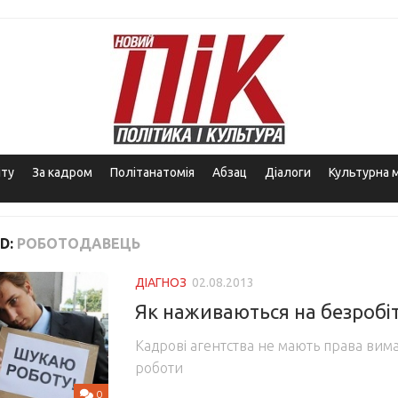
іту
За кадром
Політанатомія
Абзац
Діалоги
Культурна 
D:
РОБОТОДАВЕЦЬ
ДІАГНОЗ
02.08.2013
Як наживаються на безробі
Кадрові агентства не мають права вима
роботи
0