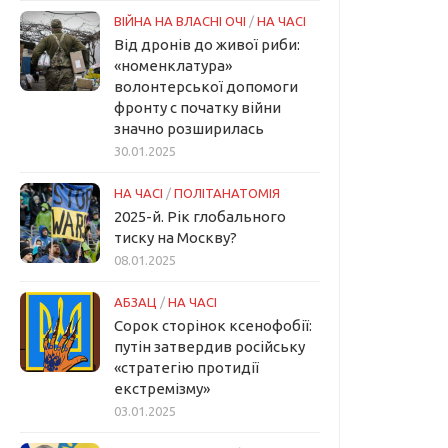
ВІЙНА НА ВЛАСНІ ОЧІ
/
НА ЧАСІ
Від дронів до живої риби:
«номенклатура»
волонтерської допомоги
фронту с початку війни
значно розширилась
30.01.2025
НА ЧАСІ
/
ПОЛІТАНАТОМІЯ
2025-й. Рік глобального
тиску на Москву?
08.01.2025
АБЗАЦ
/
НА ЧАСІ
Сорок сторінок ксенофобії:
путін затвердив російську
«стратегію протидії
екстремізму»
03.01.2025