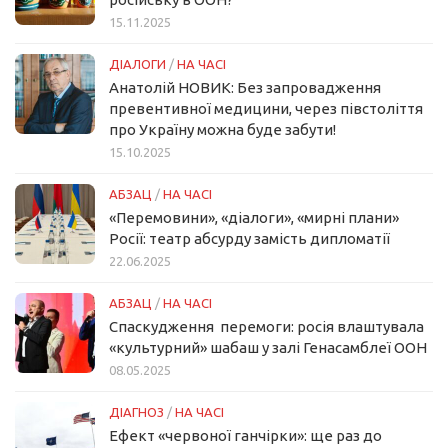
15.11.2025
ДІАЛОГИ
/
НА ЧАСІ
Анатолій НОВИК: Без запровадження
превентивної медицини, через півстоліття
про Україну можна буде забути!
15.10.2025
АБЗАЦ
/
НА ЧАСІ
«Перемовини», «діалоги», «мирні плани»
Росії: театр абсурду замість дипломатії
22.06.2025
АБЗАЦ
/
НА ЧАСІ
Спаскудження перемоги: росія влаштувала
«культурний» шабаш у залі Генасамблеї ООН
08.05.2025
ДІАГНОЗ
/
НА ЧАСІ
Ефект «червоної ганчірки»: ще раз до