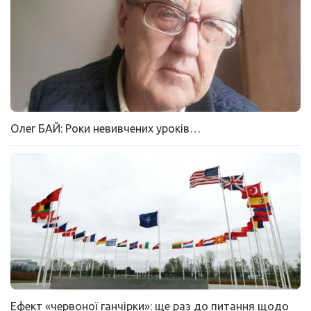
Олег БАЙ: Роки невивчених уроків…
Ефект «червоної ганчірки»: ще раз до питання щодо