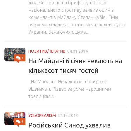
людей. Про це на брифінгу в Штабі
національного спротиву заявив один з
комендантів Майдану Степан Кубів. “Ми
очікуємо декілька сотень тисяч людей з усієї
України. Бажаючих є дуже...
ПОЗИТИВ/НЕГАТИВ
04.01.2014
1
На Майдані 6 січня чекають на
кількасот тисяч гостей
На Майдані Незалежності широко
відзначать Різдво за усіма народними
традиціями.
УСЬОРЕАЛІЗМ
27.12.2013
5
Російський Синод ухвалив