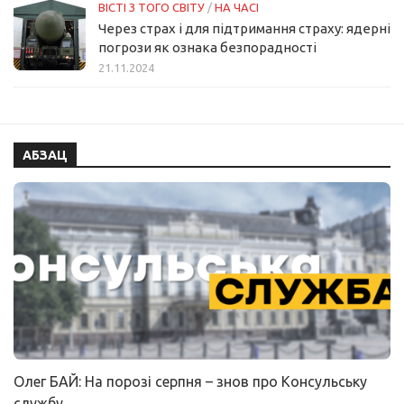
ВІСТІ З ТОГО СВІТУ
/
НА ЧАСІ
Через страх і для підтримання страху: ядерні
погрози як ознака безпорадності
21.11.2024
АБЗАЦ
Олег БАЙ: На порозі серпня – знов про Консульську
службу