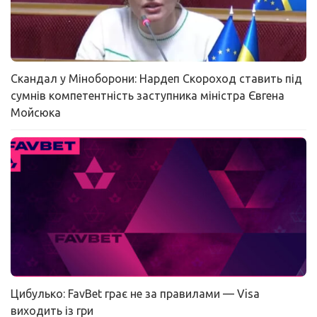
Скандал у Міноборони: Нардеп Скороход ставить під
сумнів компетентність заступника міністра Євгена
Мойсюка
Цибулько: FavBet грає не за правилами — Visa
виходить із гри