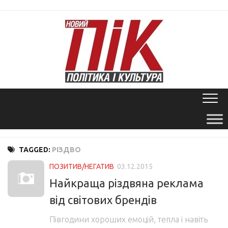
Skip
to
content
TAGGED:
РІЗДВО
ПОЗИТИВ/НЕГАТИВ
03.12.2015
Найкраща різдвяна реклама
від світових брендів
Півгодини хороших емоцій, тепла і навіть