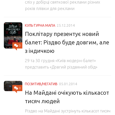
сліз у добірці святкової реклами різних
років плівки для реклами
КУЛЬТУРНА МАПА
25.12.2014
Поклітару презентує новий
балет: Різдво буде довгим, але
0
з індичкою
29 та 30 грудня «Київ модерн-балет»
представить «Довгий різдвяний обід»
ПОЗИТИВ/НЕГАТИВ
05.01.2014
0
На Майдані очікують кількасот
тисяч людей
Різдво на Майдані зустрінуть кількасот тисяч