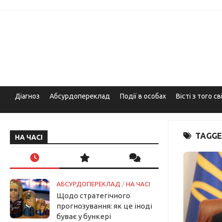
Skip
to
content
Діагноз
Абсурдопереклад
Події в особах
Вісті з того св
TAGGE
НА ЧАСІ
АБСУРДОПЕРЕКЛАД
/
НА ЧАСІ
Щодо стратегічного
прогнозування: як це іноді
буває у бункері