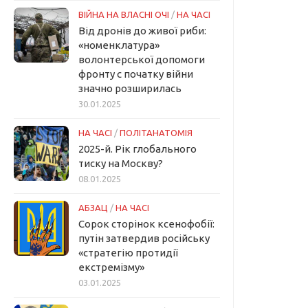
ВІЙНА НА ВЛАСНІ ОЧІ
/
НА ЧАСІ
Від дронів до живої риби:
«номенклатура»
волонтерської допомоги
фронту с початку війни
значно розширилась
30.01.2025
НА ЧАСІ
/
ПОЛІТАНАТОМІЯ
2025-й. Рік глобального
тиску на Москву?
08.01.2025
АБЗАЦ
/
НА ЧАСІ
Сорок сторінок ксенофобії:
путін затвердив російську
«стратегію протидії
екстремізму»
03.01.2025