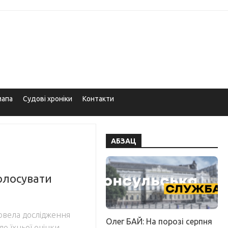
мапа
Судові хроніки
Контакти
АБЗАЦ
олосувати
ровела дослідження
Олег БАЙ: На порозі серпня
о їхньої оцінки