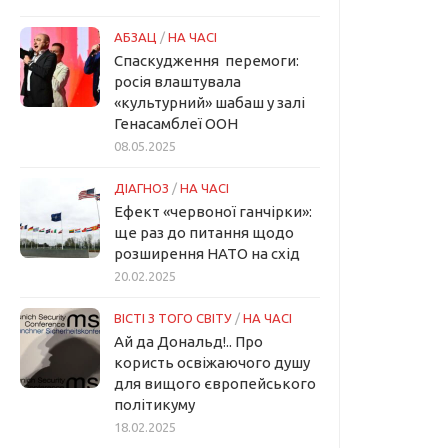
АБЗАЦ
/
НА ЧАСІ
Спаскудження перемоги:
росія влаштувала
«культурний» шабаш у залі
Генасамблеї ООН
08.05.2025
ДІАГНОЗ
/
НА ЧАСІ
Ефект «червоної ганчірки»:
ще раз до питання щодо
розширення НАТО на схід
20.02.2025
ВІСТІ З ТОГО СВІТУ
/
НА ЧАСІ
Ай да Дональд!.. Про
користь освіжаючого душу
для вищого європейського
політикуму
18.02.2025