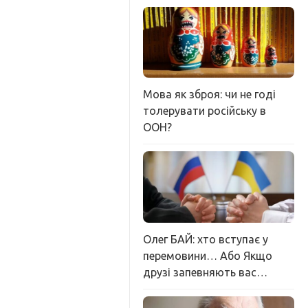
Мова як зброя: чи не годі
толерувати російську в
ООН?
Олег БАЙ: хто вступає у
перемовини… Або Якщо
друзі запевняють вас…