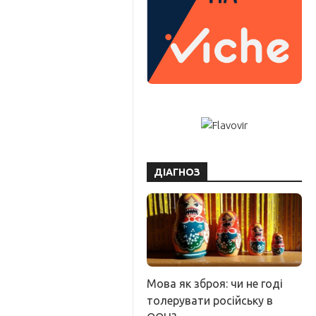
ДІАГНОЗ
Мова як зброя: чи не годі
толерувати російську в