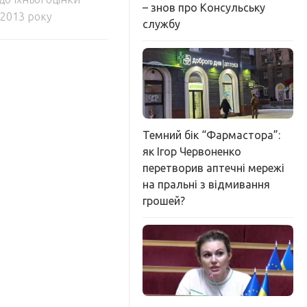
– знов про Консульську
я 2013 року
службу
Темний бік “Фармастора”:
як Ігор Червоненко
перетворив аптечні мережі
на пральні з відмивання
грошей?