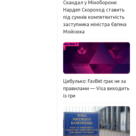
Скандал у Міноборони:
Нардеп Скороход ставить
під сумнів компетентність
заступника міністра Євгена
Мойсюка
Цибулько: FavBet грає не за
правилами — Visa виходить
із гри