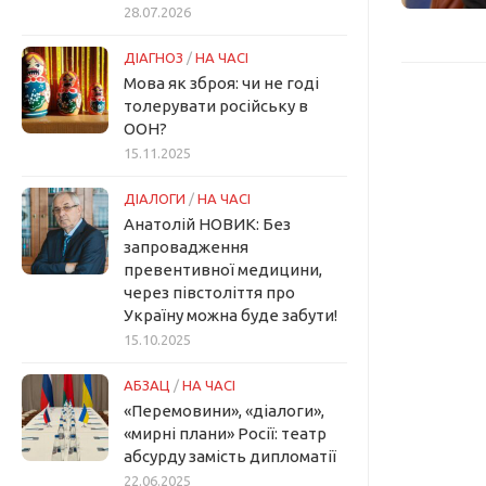
28.07.2026
ДІАГНОЗ
/
НА ЧАСІ
Мова як зброя: чи не годі
толерувати російську в
ООН?
15.11.2025
ДІАЛОГИ
/
НА ЧАСІ
Анатолій НОВИК: Без
запровадження
превентивної медицини,
через півстоліття про
Україну можна буде забути!
15.10.2025
АБЗАЦ
/
НА ЧАСІ
«Перемовини», «діалоги»,
«мирні плани» Росії: театр
абсурду замість дипломатії
22.06.2025