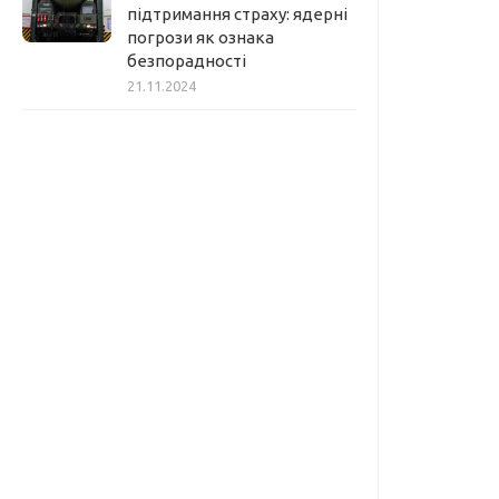
підтримання страху: ядерні
погрози як ознака
безпорадності
21.11.2024