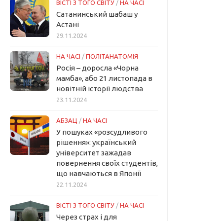
ВІСТІ З ТОГО СВІТУ
/
НА ЧАСІ
Сатанинський шабаш у
Астані
29.11.2024
НА ЧАСІ
/
ПОЛІТАНАТОМІЯ
Росія – доросла «Чорна
мамба», або 21 листопада в
новітній історії людства
23.11.2024
АБЗАЦ
/
НА ЧАСІ
У пошуках «розсудливого
рішення»: український
університет зажадав
повернення своїх студентів,
що навчаються в Японії
22.11.2024
ВІСТІ З ТОГО СВІТУ
/
НА ЧАСІ
Через страх і для