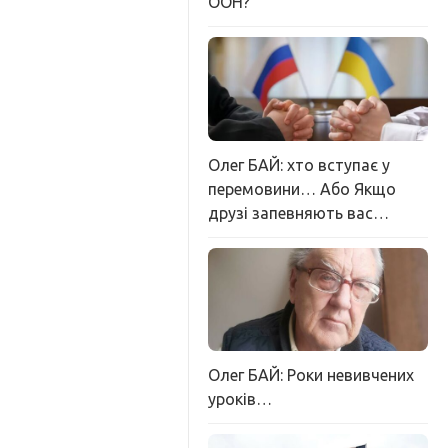
ООН?
Олег БАЙ: хто вступає у
перемовини… Або Якщо
друзі запевняють вас…
Олег БАЙ: Роки невивчених
уроків…