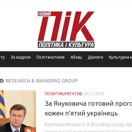
іту
За кадром
Політанатомія
Абзац
Діалоги
Культурна 
D:
RESEARCH & BRANDING GROUP
ПОЗИТИВ/НЕГАТИВ
30.12.2013
За Януковича готовий прог
кожен п’ятий українець
Компанія Research & Branding Group п
2
громадської думки жителів України щод