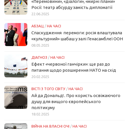
«Перемовини», «діалоги», «мирні плани»
Росії: театр абсурду замість дипломатії
22.06.2025
АБЗАЦ
/
НА ЧАСІ
Спаскудження перемоги: росія влаштувала
«культурний» шабаш у залі Генасамблеї ООН
08.05.2025
ДІАГНОЗ
/
НА ЧАСІ
Ефект «червоної ганчірки»: ще раз до
питання щодо розширення НАТО на схід
20.02.2025
ВІСТІ З ТОГО СВІТУ
/
НА ЧАСІ
Ай да Дональд!.. Про користь освіжаючого
душу для вищого європейського
політикуму
18.02.2025
ВІЙНА НА ВЛАСНІ ОЧІ
/
НА ЧАСІ