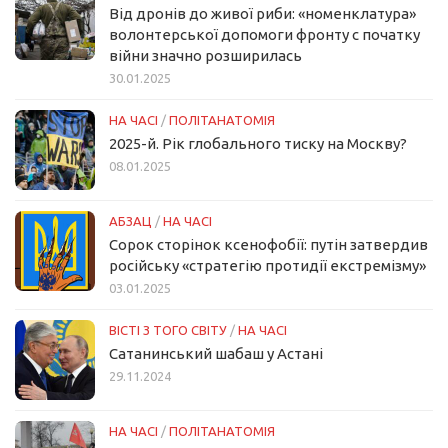
Від дронів до живої риби: «номенклатура»
волонтерської допомоги фронту с початку
війни значно розширилась
30.01.2025
НА ЧАСІ
/
ПОЛІТАНАТОМІЯ
2025-й. Рік глобального тиску на Москву?
08.01.2025
АБЗАЦ
/
НА ЧАСІ
Сорок сторінок ксенофобії: путін затвердив
російську «стратегію протидії екстремізму»
03.01.2025
ВІСТІ З ТОГО СВІТУ
/
НА ЧАСІ
Сатанинський шабаш у Астані
29.11.2024
НА ЧАСІ
/
ПОЛІТАНАТОМІЯ