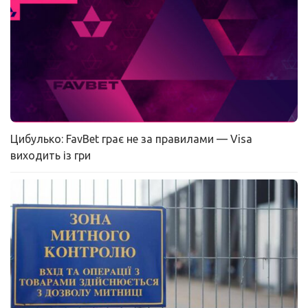
Цибулько: FavBet грає не за правилами — Visa
виходить із гри