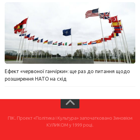
Ефект «червоної ганчірки»: ще раз до питання щодо
розширення НАТО на схід
ПІК. Проект «Політика і Культура» започатковано Зиновієм
КУЛИКОМ у 1999 році.