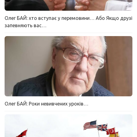
Олег БАЙ: хто вступає у перемовини… Або Якщо друзі
запевняють вас…
Олег БАЙ: Роки невивчених уроків…