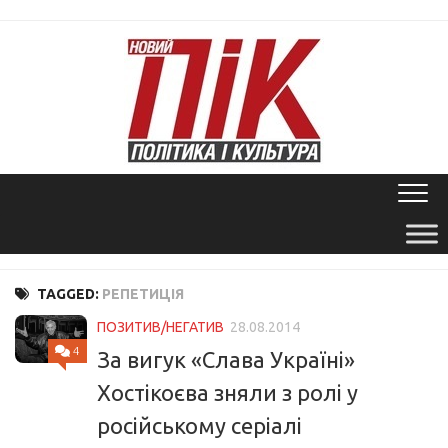
Skip
to
content
TAGGED:
РЕПЕТИЦІЯ
ПОЗИТИВ/НЕГАТИВ
28.08.2014
4
За вигук «Слава Україні»
Хостікоєва зняли з ролі у
російському серіалі