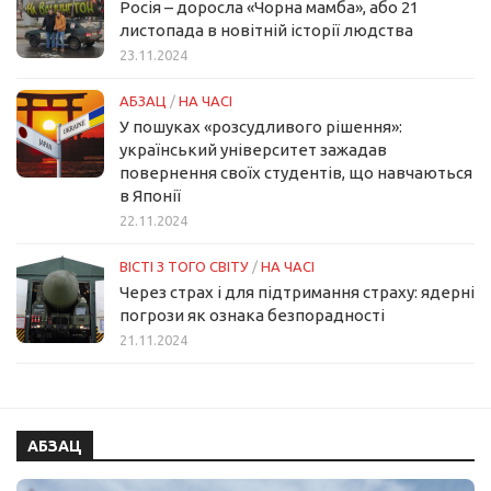
Росія – доросла «Чорна мамба», або 21
листопада в новітній історії людства
23.11.2024
АБЗАЦ
/
НА ЧАСІ
У пошуках «розсудливого рішення»:
український університет зажадав
повернення своїх студентів, що навчаються
в Японії
22.11.2024
ВІСТІ З ТОГО СВІТУ
/
НА ЧАСІ
Через страх і для підтримання страху: ядерні
погрози як ознака безпорадності
21.11.2024
АБЗАЦ