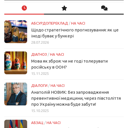
АБСУРДОПЕРЕКЛАД
/
НА ЧАСІ
Щодо стратегічного прогнозування: як це
іноді буває у бункері
28.07.2026
ДІАГНОЗ
/
НА ЧАСІ
Мова як зброя: чи не годі толерувати
російську в ООН?
15.11.2025
ДІАЛОГИ
/
НА ЧАСІ
Анатолій НОВИК: Без запровадження
превентивної медицини, через півстоліття
про Україну можна буде забути!
15.10.2025
АБЗАЦ
/
НА ЧАСІ