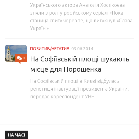
Українського актора Анатолія Хостікоєва
зняли з ролі у російському серіалі «Пока
станица спит» через те, що вигукнув «Слава
Україні»
ПОЗИТИВ/НЕГАТИВ
03.06.2014
На Софіївській площі шукають
0
місце для Порошенка
На Софіївській площі в Києві відбулась
репетиція інавгурації президента України,
передає кореспондент УНН
НА ЧАСІ