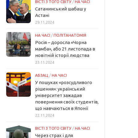
ВІСТІ З ТОГО СВІТУ
/
НА ЧАСІ
Сатанинський шабаш у
Астані
29.11.2024
НА ЧАСІ
/
ПОЛІТАНАТОМІЯ
Росія – доросла «Чорна
мамба», або 21 листопада в
новітній історії людства
23.11.2024
АБЗАЦ
/
НА ЧАСІ
У пошуках «розсудливого
рішення»: український
університет зажадав
повернення своїх студентів,
що навчаються в Японії
22.11.2024
ВІСТІ З ТОГО СВІТУ
/
НА ЧАСІ
Через страх і для