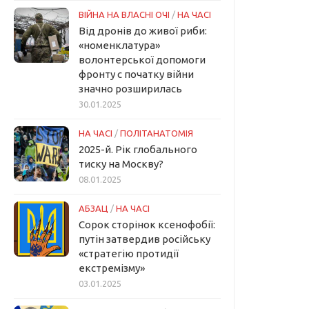
ВІЙНА НА ВЛАСНІ ОЧІ
/
НА ЧАСІ
Від дронів до живої риби:
«номенклатура»
волонтерської допомоги
фронту с початку війни
значно розширилась
30.01.2025
НА ЧАСІ
/
ПОЛІТАНАТОМІЯ
2025-й. Рік глобального
тиску на Москву?
08.01.2025
АБЗАЦ
/
НА ЧАСІ
Сорок сторінок ксенофобії:
путін затвердив російську
«стратегію протидії
екстремізму»
03.01.2025