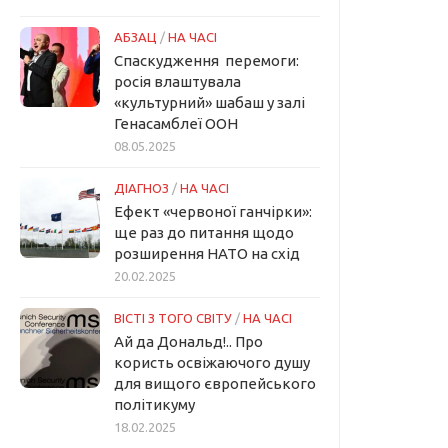
АБЗАЦ
/
НА ЧАСІ
Спаскудження перемоги:
росія влаштувала
«культурний» шабаш у залі
Генасамблеї ООН
08.05.2025
ДІАГНОЗ
/
НА ЧАСІ
Ефект «червоної ганчірки»:
ще раз до питання щодо
розширення НАТО на схід
20.02.2025
ВІСТІ З ТОГО СВІТУ
/
НА ЧАСІ
Ай да Дональд!.. Про
користь освіжаючого душу
для вищого європейського
політикуму
18.02.2025