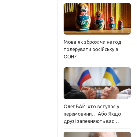
Мова як зброя: чи не годі
толерувати російську в
ООН?
Олег БАЙ: хто вступає у
перемовини… Або Якщо
друзі запевняють вас…