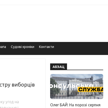
мапа
Судові хроніки
Контакти
АБЗАЦ
єстру виборців
ку угод на
Олег БАЙ: На порозі серпня
ладнання і