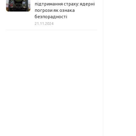
підтримання страху: ядерні
погрози як ознака
безпорадності
21.11.2024