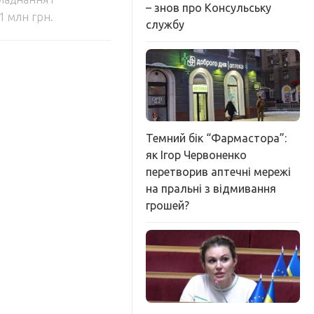
– знов про Консульську
1 млн грн.
службу
Темний бік “Фармастора”:
як Ігор Червоненко
перетворив аптечні мережі
на пральні з відмивання
грошей?