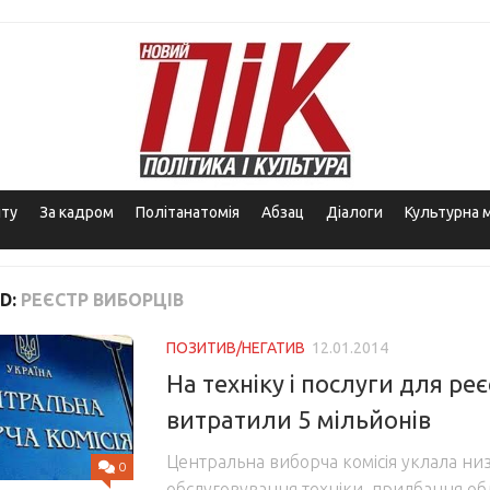
іту
За кадром
Політанатомія
Абзац
Діалоги
Культурна 
D:
РЕЄСТР ВИБОРЦІВ
ПОЗИТИВ/НЕГАТИВ
12.01.2014
На техніку і послуги для ре
витратили 5 мільйонів
Центральна виборча комісія уклала низ
0
обслуговування техніки, придбання об