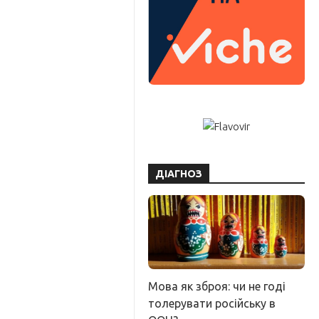
ДІАГНОЗ
Мова як зброя: чи не годі
толерувати російську в