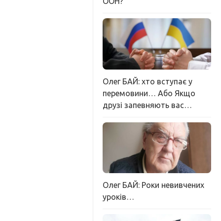
ООН?
Олег БАЙ: хто вступає у
перемовини… Або Якщо
друзі запевняють вас…
Олег БАЙ: Роки невивчених
уроків…