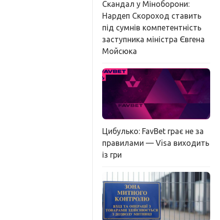
Скандал у Міноборони:
Нардеп Скороход ставить
під сумнів компетентність
заступника міністра Євгена
Мойсюка
Цибулько: FavBet грає не за
правилами — Visa виходить
із гри