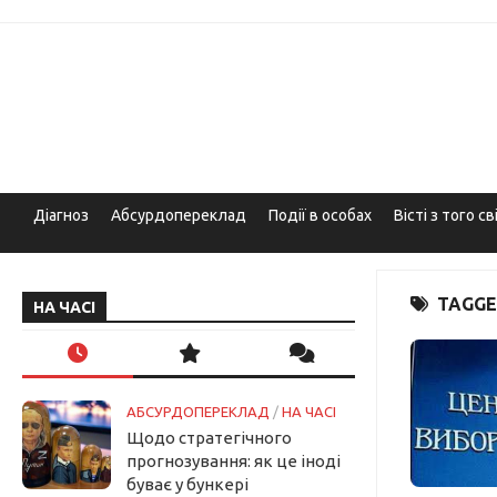
Skip
to
content
Діагноз
Абсурдопереклад
Події в особах
Вісті з того св
TAGGE
НА ЧАСІ
АБСУРДОПЕРЕКЛАД
/
НА ЧАСІ
Щодо стратегічного
прогнозування: як це іноді
буває у бункері