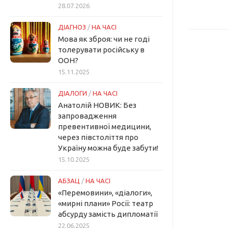
28.07.2026
ДІАГНОЗ
/
НА ЧАСІ
Мова як зброя: чи не годі
толерувати російську в
ООН?
15.11.2025
ДІАЛОГИ
/
НА ЧАСІ
Анатолій НОВИК: Без
запровадження
превентивної медицини,
через півстоліття про
Україну можна буде забути!
15.10.2025
АБЗАЦ
/
НА ЧАСІ
«Перемовини», «діалоги»,
«мирні плани» Росії: театр
абсурду замість дипломатії
22.06.2025