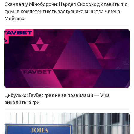
Скандал у Міноборони: Нардеп Скороход ставить під
сумнів компетентність заступника міністра Євгена
Мойсюка
Цибулько: FavBet грає не за правилами — Visa
виходить із гри