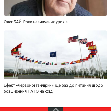
Олег БАЙ: Роки невивчених уроків…
Ефект «червоної ганчірки»: ще раз до питання щодо
розширення НАТО на схід