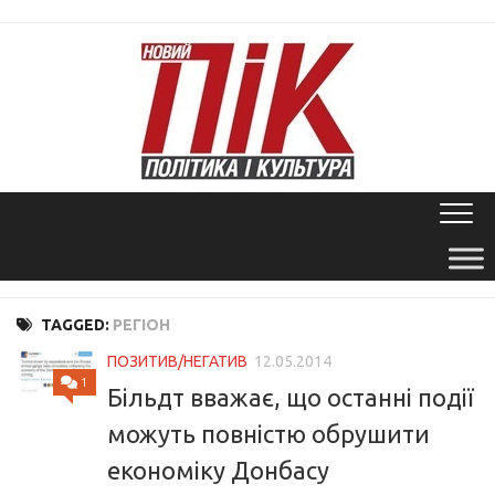
Skip
to
content
TAGGED:
РЕГІОН
ПОЗИТИВ/НЕГАТИВ
12.05.2014
1
Більдт вважає, що останні події
можуть повністю обрушити
економіку Донбасу