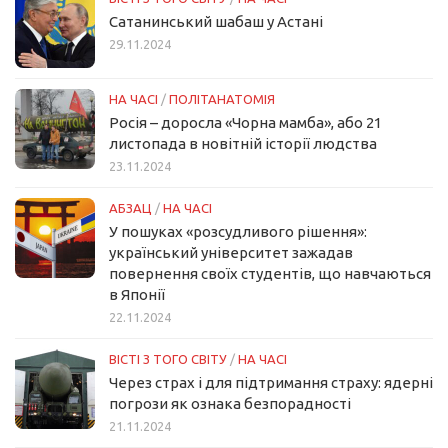
Сатанинський шабаш у Астані
29.11.2024
НА ЧАСІ
/
ПОЛІТАНАТОМІЯ
Росія – доросла «Чорна мамба», або 21
листопада в новітній історії людства
23.11.2024
АБЗАЦ
/
НА ЧАСІ
У пошуках «розсудливого рішення»:
український університет зажадав
повернення своїх студентів, що навчаються
в Японії
22.11.2024
ВІСТІ З ТОГО СВІТУ
/
НА ЧАСІ
Через страх і для підтримання страху: ядерні
погрози як ознака безпорадності
21.11.2024