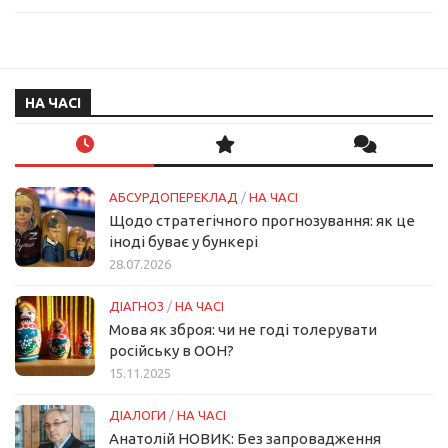
НА ЧАСІ
АБСУРДОПЕРЕКЛАД
/
НА ЧАСІ
Щодо стратегічного прогнозування: як це
іноді буває у бункері
28.07.2026
ДІАГНОЗ
/
НА ЧАСІ
Мова як зброя: чи не годі толерувати
російську в ООН?
15.11.2025
ДІАЛОГИ
/
НА ЧАСІ
Анатолій НОВИК: Без запровадження