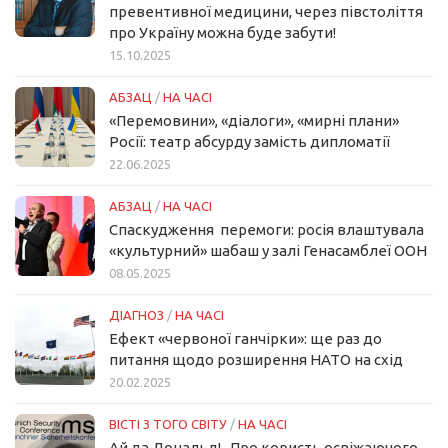
превентивної медицини, через півстоліття
про Україну можна буде забути!
15.10.2025
АБЗАЦ
/
НА ЧАСІ
«Перемовини», «діалоги», «мирні плани»
Росії: театр абсурду замість дипломатії
22.06.2025
АБЗАЦ
/
НА ЧАСІ
Спаскудження перемоги: росія влаштувала
«культурний» шабаш у залі Генасамблеї ООН
08.05.2025
ДІАГНОЗ
/
НА ЧАСІ
Ефект «червоної ганчірки»: ще раз до
питання щодо розширення НАТО на схід
20.02.2025
ВІСТІ З ТОГО СВІТУ
/
НА ЧАСІ
Ай да Дональд!.. Про користь освіжаючого