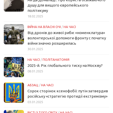
душу для вищого європейського
політикуму
18.02.2025
ВІЙНА НА ВЛАСНІ ОЧІ
/
НА ЧАСІ
Від дронів до живої риби: «номенклатура»
волонтерської допомоги фронту с початку
війни значно розширилась
30.01.2025
НА ЧАСІ
/
ПОЛІТАНАТОМІЯ
2025-й. Рік глобального тиску на Москву?
08.01.2025
АБЗАЦ
/
НА ЧАСІ
Сорок сторінок ксенофобії: путін затвердив
російську «стратегію протидії екстремізму»
03.01.2025
ВІСТІ З ТОГО СВІТУ
/
НА ЧАСІ