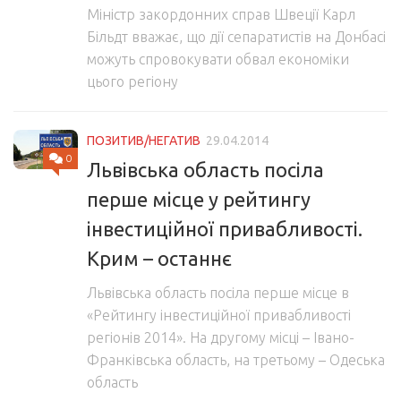
Міністр закордонних справ Швеції Карл
Більдт вважає, що дії сепаратистів на Донбасі
можуть спровокувати обвал економіки
цього регіону
ПОЗИТИВ/НЕГАТИВ
29.04.2014
0
Львівська область посіла
перше місце у рейтингу
інвестиційної привабливості.
Крим – останнє
Львівська область посіла перше місце в
«Рейтингу інвестиційної привабливості
регіонів 2014». На другому місці – Івано-
Франківська область, на третьому – Одеська
область