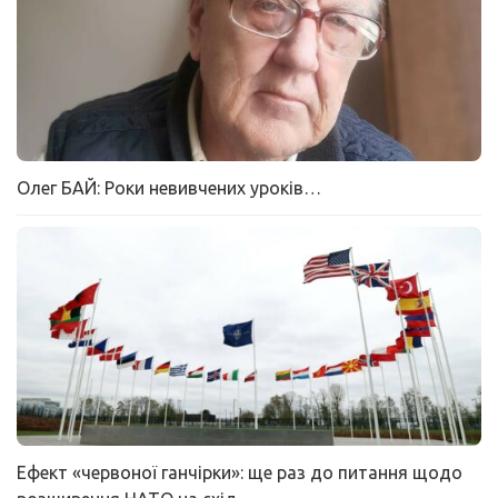
Олег БАЙ: Роки невивчених уроків…
Ефект «червоної ганчірки»: ще раз до питання щодо