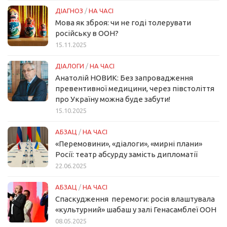
ДІАГНОЗ
/
НА ЧАСІ
Мова як зброя: чи не годі толерувати
російську в ООН?
15.11.2025
ДІАЛОГИ
/
НА ЧАСІ
Анатолій НОВИК: Без запровадження
превентивної медицини, через півстоліття
про Україну можна буде забути!
15.10.2025
АБЗАЦ
/
НА ЧАСІ
«Перемовини», «діалоги», «мирні плани»
Росії: театр абсурду замість дипломатії
22.06.2025
АБЗАЦ
/
НА ЧАСІ
Спаскудження перемоги: росія влаштувала
«культурний» шабаш у залі Генасамблеї ООН
08.05.2025