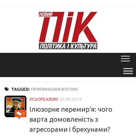
Skip
to
content
TAGGED:
ПРИПИНЕННЯ ВОГНЮ
УСЬОРЕАЛІЗМ
07.09.2014
Ілюзорне перемир’я: чого
0
варта домовленість з
агресорами і брехунами?