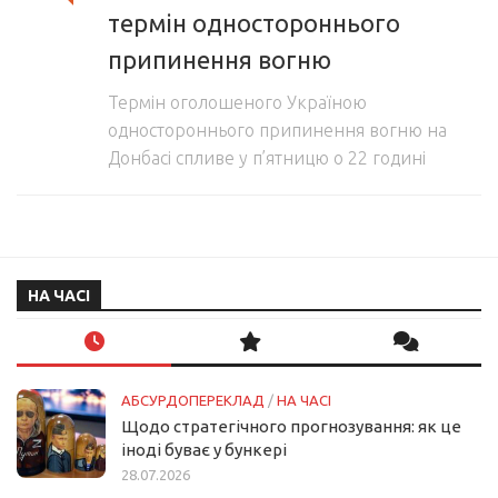
термін одностороннього
припинення вогню
Термін оголошеного Україною
одностороннього припинення вогню на
Донбасі спливе у п’ятницю о 22 годині
НА ЧАСІ
АБСУРДОПЕРЕКЛАД
/
НА ЧАСІ
Щодо стратегічного прогнозування: як це
іноді буває у бункері
28.07.2026