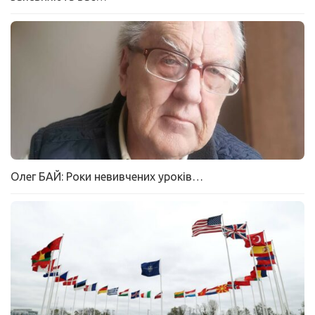
Олег БАЙ: Роки невивчених уроків…