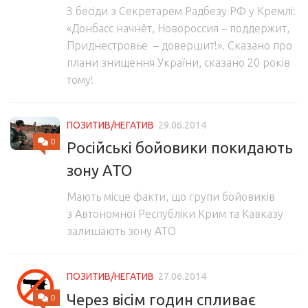
З бесіди з Секретарем Радбезу РФ у Кремлі:
«Донбасс начнёт, Новороссия – поддержит,
Приднестровье – довершит!». Сказано про
плани знищення України, сказано 20 років
тому!
ПОЗИТИВ/НЕГАТИВ
29.06.2014
0
Російські бойовики покидають
зону АТО
Мають місце факти, що групи бойовиків
з Автономної Республіки Крим та Кавказу
залишають зону АТО
ПОЗИТИВ/НЕГАТИВ
27.06.2014
Через вісім годин спливає
0