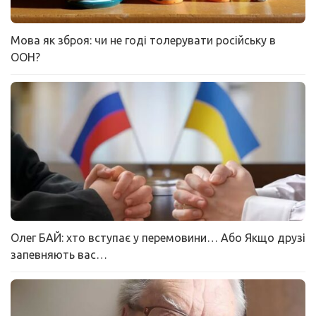
Мова як зброя: чи не годі толерувати російську в
ООН?
Олег БАЙ: хто вступає у перемовини… Або Якщо друзі
запевняють вас…