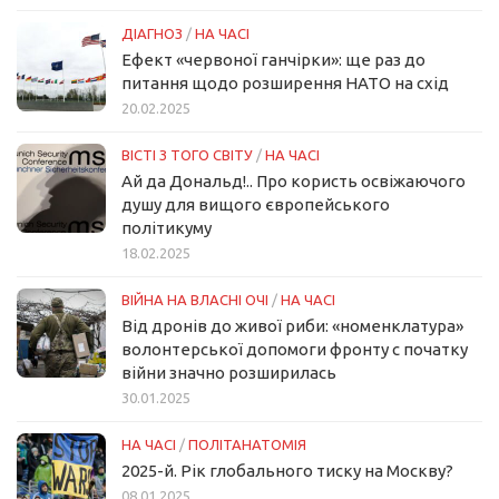
ДІАГНОЗ
/
НА ЧАСІ
Ефект «червоної ганчірки»: ще раз до
питання щодо розширення НАТО на схід
20.02.2025
ВІСТІ З ТОГО СВІТУ
/
НА ЧАСІ
Ай да Дональд!.. Про користь освіжаючого
душу для вищого європейського
політикуму
18.02.2025
ВІЙНА НА ВЛАСНІ ОЧІ
/
НА ЧАСІ
Від дронів до живої риби: «номенклатура»
волонтерської допомоги фронту с початку
війни значно розширилась
30.01.2025
НА ЧАСІ
/
ПОЛІТАНАТОМІЯ
2025-й. Рік глобального тиску на Москву?
08.01.2025