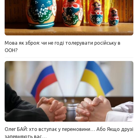
Мова як зброя: чи не годі толерувати російську в
ООН?
Олег БАЙ: хто вступає у перемовини… Або Якщо друзі
запевняють вас…