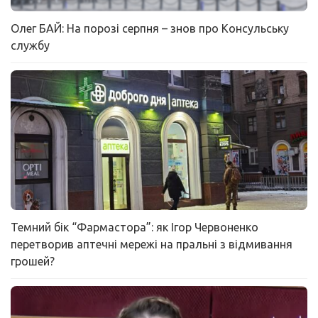
Олег БАЙ: На порозі серпня – знов про Консульську
службу
Темний бік “Фармастора”: як Ігор Червоненко
перетворив аптечні мережі на пральні з відмивання
грошей?