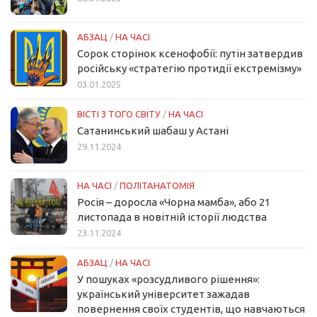
АБЗАЦ
/
НА ЧАСІ
Сорок сторінок ксенофобії: путін затвердив
російську «стратегію протидії екстремізму»
03.01.2025
ВІСТІ З ТОГО СВІТУ
/
НА ЧАСІ
Сатанинський шабаш у Астані
29.11.2024
НА ЧАСІ
/
ПОЛІТАНАТОМІЯ
Росія – доросла «Чорна мамба», або 21
листопада в новітній історії людства
23.11.2024
АБЗАЦ
/
НА ЧАСІ
У пошуках «розсудливого рішення»:
український університет зажадав
повернення своїх студентів, що навчаються