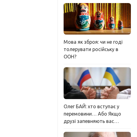
Мова як зброя: чи не годі
толерувати російську в
ООН?
Олег БАЙ: хто вступає у
перемовини… Або Якщо
друзі запевняють вас…