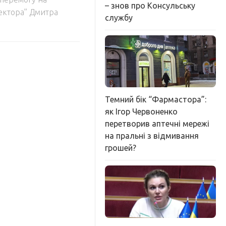
– знов про Консульську
ектора” Дмитра
службу
Темний бік “Фармастора”:
як Ігор Червоненко
перетворив аптечні мережі
на пральні з відмивання
грошей?