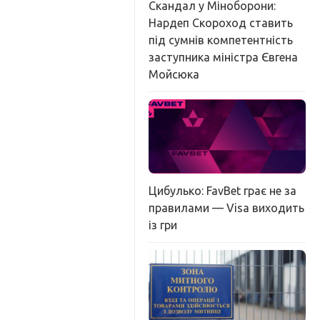
Скандал у Міноборони:
Нардеп Скороход ставить
під сумнів компетентність
заступника міністра Євгена
Мойсюка
Цибулько: FavBet грає не за
правилами — Visa виходить
із гри