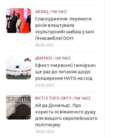
АБЗАЦ
/
НА ЧАСІ
Спаскудження перемоги:
росія влаштувала
«культурний» шабаш у залі
Генасамблеї ООН
08.05.2025
ДІАГНОЗ
/
НА ЧАСІ
Ефект «червоної ганчірки»:
ще раз до питання щодо
розширення НАТО на схід
20.02.2025
ВІСТІ З ТОГО СВІТУ
/
НА ЧАСІ
Ай да Дональд!.. Про
користь освіжаючого душу
для вищого європейського
політикуму
18.02.2025