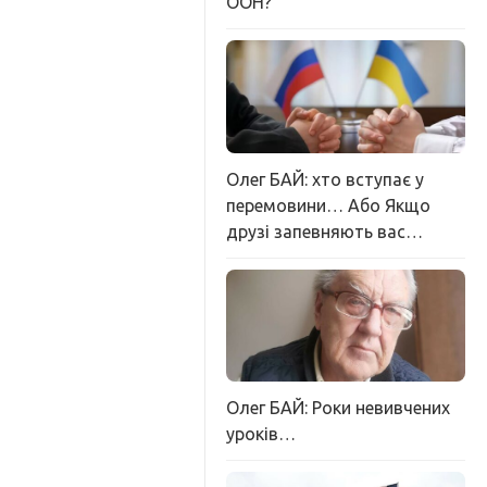
ООН?
Олег БАЙ: хто вступає у
перемовини… Або Якщо
друзі запевняють вас…
Олег БАЙ: Роки невивчених
уроків…