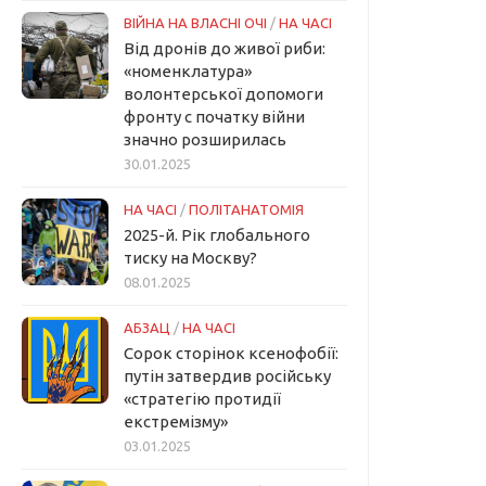
ВІЙНА НА ВЛАСНІ ОЧІ
/
НА ЧАСІ
Від дронів до живої риби:
«номенклатура»
волонтерської допомоги
фронту с початку війни
значно розширилась
30.01.2025
НА ЧАСІ
/
ПОЛІТАНАТОМІЯ
2025-й. Рік глобального
тиску на Москву?
08.01.2025
АБЗАЦ
/
НА ЧАСІ
Сорок сторінок ксенофобії:
путін затвердив російську
«стратегію протидії
екстремізму»
03.01.2025