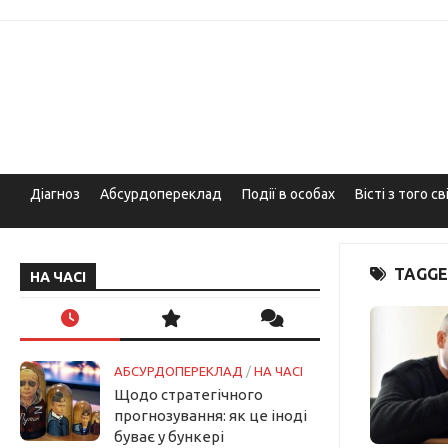
Skip
to
content
Діагноз
Абсурдопереклад
Події в особах
Вісті з того св
TAGGE
НА ЧАСІ
АБСУРДОПЕРЕКЛАД
/
НА ЧАСІ
Щодо стратегічного
прогнозування: як це іноді
буває у бункері