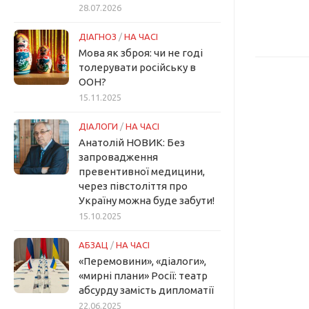
28.07.2026
ДІАГНОЗ
/
НА ЧАСІ
Мова як зброя: чи не годі
толерувати російську в
ООН?
15.11.2025
ДІАЛОГИ
/
НА ЧАСІ
Анатолій НОВИК: Без
запровадження
превентивної медицини,
через півстоліття про
Україну можна буде забути!
15.10.2025
АБЗАЦ
/
НА ЧАСІ
«Перемовини», «діалоги»,
«мирні плани» Росії: театр
абсурду замість дипломатії
22.06.2025