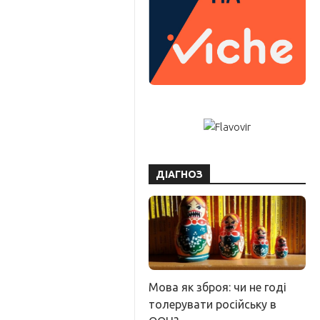
ДІАГНОЗ
Мова як зброя: чи не годі
толерувати російську в