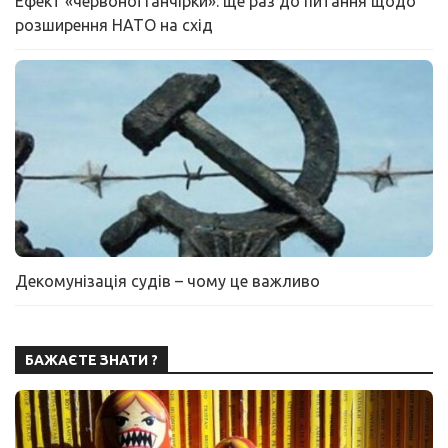
Ефект «червоної ганчірки»: ще раз до питання щодо
розширення НАТО на схід
Декомунізація судів – чому це важливо
БАЖАЄТЕ ЗНАТИ ?