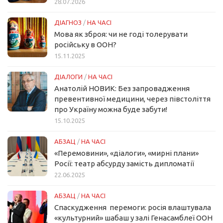
28.07.2026
ДІАГНОЗ
/
НА ЧАСІ
Мова як зброя: чи не годі толерувати
російську в ООН?
15.11.2025
ДІАЛОГИ
/
НА ЧАСІ
Анатолій НОВИК: Без запровадження
превентивної медицини, через півстоліття
про Україну можна буде забути!
15.10.2025
АБЗАЦ
/
НА ЧАСІ
«Перемовини», «діалоги», «мирні плани»
Росії: театр абсурду замість дипломатії
22.06.2025
АБЗАЦ
/
НА ЧАСІ
Спаскудження перемоги: росія влаштувала
«культурний» шабаш у залі Генасамблеї ООН