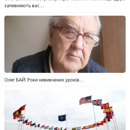
запевняють вас…
Олег БАЙ: Роки невивчених уроків…