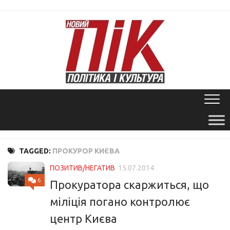
Skip
to
content
TAGGED:
ПРОКУРОР КИЄВА
ПОЗИТИВ/НЕГАТИВ
15.07.2014
6
Прокуратора скаржиться, що
міліція погано контролює
центр Києва