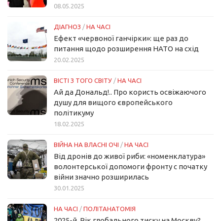
08.05.2025
ДІАГНОЗ
/
НА ЧАСІ
Ефект «червоної ганчірки»: ще раз до
питання щодо розширення НАТО на схід
20.02.2025
ВІСТІ З ТОГО СВІТУ
/
НА ЧАСІ
Ай да Дональд!.. Про користь освіжаючого
душу для вищого європейського
політикуму
18.02.2025
ВІЙНА НА ВЛАСНІ ОЧІ
/
НА ЧАСІ
Від дронів до живої риби: «номенклатура»
волонтерської допомоги фронту с початку
війни значно розширилась
30.01.2025
НА ЧАСІ
/
ПОЛІТАНАТОМІЯ
2025-й. Рік глобального тиску на Москву?