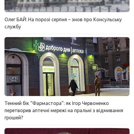
Олег БАЙ: На порозі серпня – знов про Консульську
службу
Темний бік “Фармастора”: як Ігор Червоненко
перетворив аптечні мережі на пральні з відмивання
грошей?