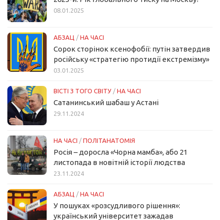
08.01.2025
АБЗАЦ
/
НА ЧАСІ
Сорок сторінок ксенофобії: путін затвердив
російську «стратегію протидії екстремізму»
03.01.2025
ВІСТІ З ТОГО СВІТУ
/
НА ЧАСІ
Сатанинський шабаш у Астані
29.11.2024
НА ЧАСІ
/
ПОЛІТАНАТОМІЯ
Росія – доросла «Чорна мамба», або 21
листопада в новітній історії людства
23.11.2024
АБЗАЦ
/
НА ЧАСІ
У пошуках «розсудливого рішення»:
український університет зажадав