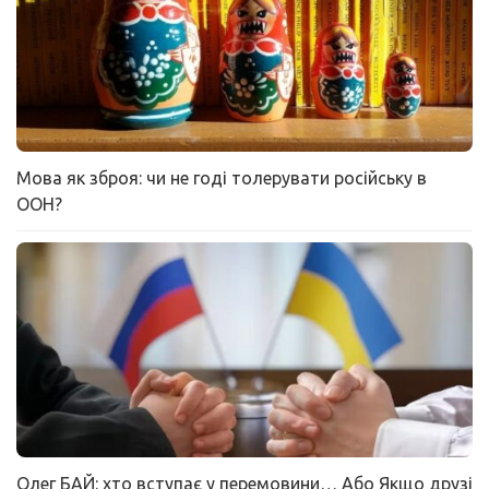
Мова як зброя: чи не годі толерувати російську в
ООН?
Олег БАЙ: хто вступає у перемовини… Або Якщо друзі