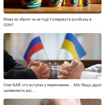
Мова як зброя: чи не годі толерувати російську в
ООН?
Олег БАЙ: хто вступає у перемовини… Або Якщо друзі
запевняють вас…