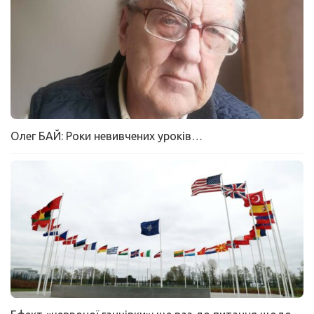
Олег БАЙ: Роки невивчених уроків…