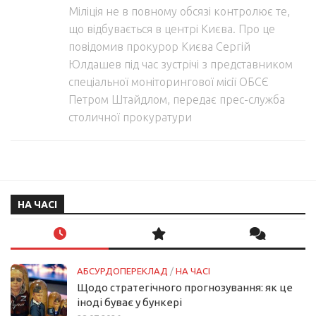
Міліція не в повному обсязі контролює те,
що відбувається в центрі Києва. Про це
повідомив прокурор Києва Сергій
Юлдашев під час зустрічі з представником
спеціальної моніторингової місії ОБСЄ
Петром Штайдлом, передає прес-служба
столичної прокуратури
НА ЧАСІ
АБСУРДОПЕРЕКЛАД
/
НА ЧАСІ
Щодо стратегічного прогнозування: як це
іноді буває у бункері