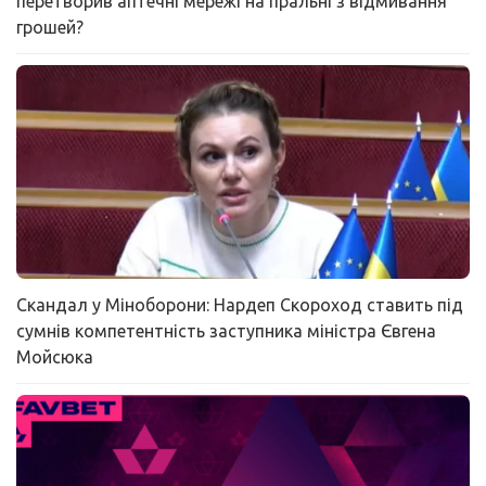
перетворив аптечні мережі на пральні з відмивання
грошей?
Скандал у Міноборони: Нардеп Скороход ставить під
сумнів компетентність заступника міністра Євгена
Мойсюка