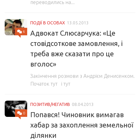
переводились на...
ПОДІЇ В ОСОБАХ
13.05.2013
Адвокат Слюсарчука: «Це
6
стовідсоткове замовлення, і
треба вже сказати про це
вголос»
Закінчення розмови з Андрієм Денисенком.
Початок тут і тут
ПОЗИТИВ/НЕГАТИВ
08.04.2013
Попався! Чиновник вимагав
0
хабар за захоплення земельної
ділянки