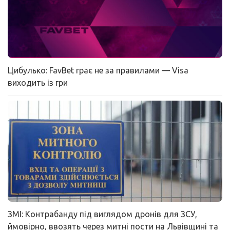
Цибулько: FavBet грає не за правилами — Visa
виходить із гри
ЗМІ: Контрабанду під виглядом дронів для ЗСУ,
ймовірно, ввозять через митні пости на Львівщині та