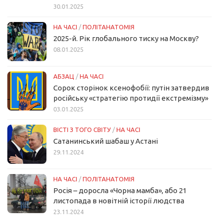
30.01.2025
НА ЧАСІ
/
ПОЛІТАНАТОМІЯ
2025-й. Рік глобального тиску на Москву?
08.01.2025
АБЗАЦ
/
НА ЧАСІ
Сорок сторінок ксенофобії: путін затвердив
російську «стратегію протидії екстремізму»
03.01.2025
ВІСТІ З ТОГО СВІТУ
/
НА ЧАСІ
Сатанинський шабаш у Астані
29.11.2024
НА ЧАСІ
/
ПОЛІТАНАТОМІЯ
Росія – доросла «Чорна мамба», або 21
листопада в новітній історії людства
23.11.2024