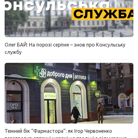
Олег БАЙ: На порозі серпня – знов про Консульську
службу
Темний бік “Фармастора”: як Ігор Червоненко