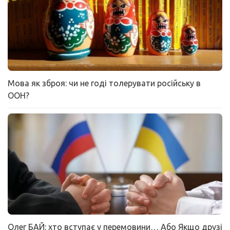
Мова як зброя: чи не годі толерувати російську в
ООН?
Олег БАЙ: хто вступає у перемовини… Або Якщо друзі