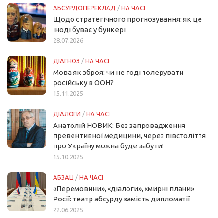
АБСУРДОПЕРЕКЛАД
/
НА ЧАСІ
Щодо стратегічного прогнозування: як це
іноді буває у бункері
28.07.2026
ДІАГНОЗ
/
НА ЧАСІ
Мова як зброя: чи не годі толерувати
російську в ООН?
15.11.2025
ДІАЛОГИ
/
НА ЧАСІ
Анатолій НОВИК: Без запровадження
превентивної медицини, через півстоліття
про Україну можна буде забути!
15.10.2025
АБЗАЦ
/
НА ЧАСІ
«Перемовини», «діалоги», «мирні плани»
Росії: театр абсурду замість дипломатії
22.06.2025