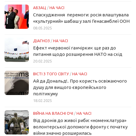
АБЗАЦ
/
НА ЧАСІ
Спаскудження перемоги: росія влаштувала
«культурний» шабаш у залі Генасамблеї ООН
08.05.2025
ДІАГНОЗ
/
НА ЧАСІ
Ефект «червоної ганчірки»: ще раз до
питання щодо розширення НАТО на схід
20.02.2025
ВІСТІ З ТОГО СВІТУ
/
НА ЧАСІ
Ай да Дональд!.. Про користь освіжаючого
душу для вищого європейського
політикуму
18.02.2025
ВІЙНА НА ВЛАСНІ ОЧІ
/
НА ЧАСІ
Від дронів до живої риби: «номенклатура»
волонтерської допомоги фронту с початку
війни значно розширилась