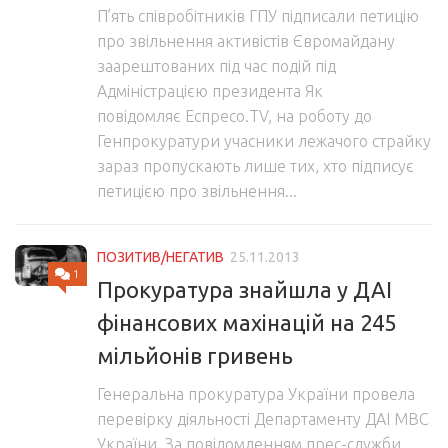
П’ять співробітників ГПУ підписали петицію
про звільнення активістів Євромайдану
заарештованих під час подій під
Адміністрацією президента Як
повідомляє Еспресо.TV, на роботу до
Генпрокуратури учасники лежачого страйку
зараз пропускають лише тих, хто підписує
петицією про звільнення...
ПОЗИТИВ/НЕГАТИВ
25.11.2013
1
Прокуратура знайшла у ДАІ
фінансових махінацій на 245
мільйонів гривень
Генеральна прокуратура України провела
перевірку діяльності Департаменту ДАІ МВС
України. За повідомленням прес-служби