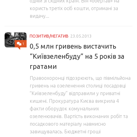
одній зі східних країн. Він «обертав» на
користь третіх осіб кошти, отримані за
видачу...
ПОЗИТИВ/НЕГАТИВ
23.05.2013
1
0,5 млн гривень вистачить
“Київзеленбуду” на 5 років за
гратами
Правоохоронці підозрюють, що півмільйона
гривень на озеленення столиці посадовці
“Київзеленбуду” відправили у приватні
кишені. Прокуратура Києва викрила 4
факти оборудок комунальних
озеленювачів. Вартість виконаних робіт та
посадкового матеріалу навмисно
завищувалась. Бюджетні гроші