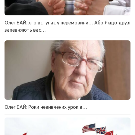
Олег БАЙ: хто вступає у перемовини… Або Якщо друзі
запевняють вас…
Олег БАЙ: Роки невивчених уроків…