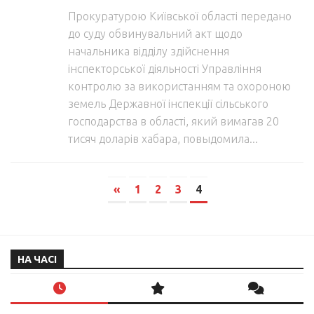
Прокуратурою Київської області передано
до суду обвинувальний акт щодо
начальника відділу здійснення
інспекторської діяльності Управління
контролю за використанням та охороною
земель Державної інспекції сільського
господарства в області, який вимагав 20
тисяч доларів хабара, повыдомила...
«
1
2
3
4
НА ЧАСІ