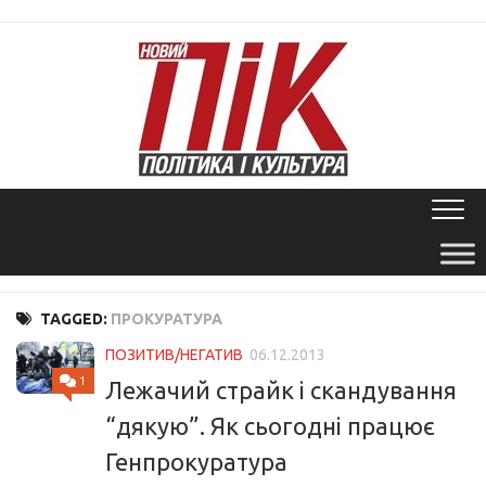
Skip
to
content
TAGGED:
ПРОКУРАТУРА
ПОЗИТИВ/НЕГАТИВ
06.12.2013
1
Лежачий страйк і скандування
“дякую”. Як сьогодні працює
Генпрокуратура