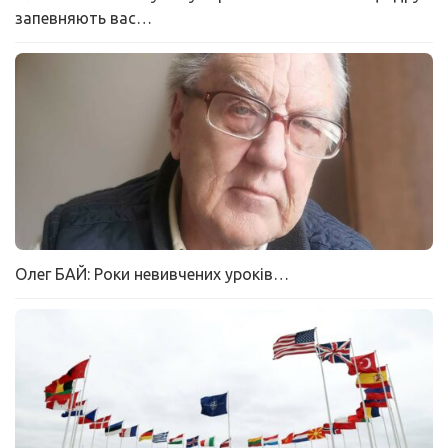
запевняють вас…
Олег БАЙ: Роки невивчених уроків…