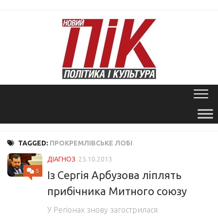
Skip
to
content
TAGGED:
ПРОКРЕМЛІВСЬКЕ ЛОБІ
ДІАГНОЗ
25.10.2013
5
Із Сергія Арбузова ліплять
прибічника Митного союзу
У Регіонах знову загострилася