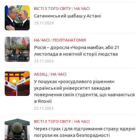
ВІСТІ З ТОГО СВІТУ
/
НА ЧАСІ
Сатанинський шабаш у Астані
29.11.2024
НА ЧАСІ
/
ПОЛІТАНАТОМІЯ
Росія – доросла «Чорна мамба», або 21
листопада в новітній історії людства
23.11.2024
АБЗАЦ
/
НА ЧАСІ
У пошуках «розсудливого рішення»:
український університет зажадав
повернення своїх студентів, що навчаються
в Японії
22.11.2024
ВІСТІ З ТОГО СВІТУ
/
НА ЧАСІ
Через страх і для підтримання страху: ядерні
погрози як ознака безпорадності