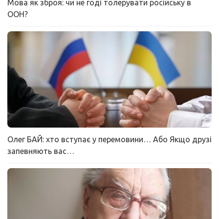
Мова як зброя: чи не годі толерувати російську в
ООН?
Олег БАЙ: хто вступає у перемовини… Або Якщо друзі
запевняють вас…