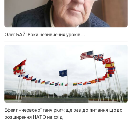
Олег БАЙ: Роки невивчених уроків…
Ефект «червоної ганчірки»: ще раз до питання щодо
розширення НАТО на схід