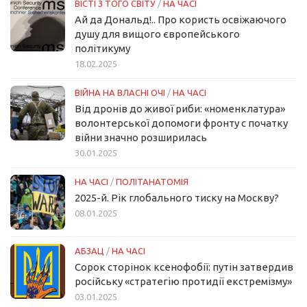
ВІСТІ З ТОГО СВІТУ
/
НА ЧАСІ
Ай да Дональд!.. Про користь освіжаючого
душу для вищого європейського
політикуму
18.02.2025
ВІЙНА НА ВЛАСНІ ОЧІ
/
НА ЧАСІ
Від дронів до живої риби: «номенклатура»
волонтерської допомоги фронту с початку
війни значно розширилась
30.01.2025
НА ЧАСІ
/
ПОЛІТАНАТОМІЯ
2025-й. Рік глобального тиску на Москву?
08.01.2025
АБЗАЦ
/
НА ЧАСІ
Сорок сторінок ксенофобії: путін затвердив
російську «стратегію протидії екстремізму»
03.01.2025