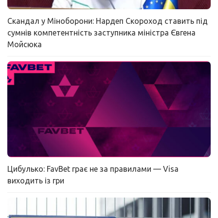
Скандал у Міноборони: Нардеп Скороход ставить під
сумнів компетентність заступника міністра Євгена
Мойсюка
Цибулько: FavBet грає не за правилами — Visa
виходить із гри