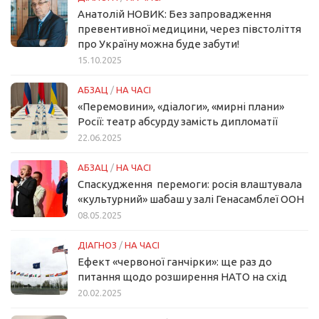
Анатолій НОВИК: Без запровадження
превентивної медицини, через півстоліття
про Україну можна буде забути!
15.10.2025
АБЗАЦ
/
НА ЧАСІ
«Перемовини», «діалоги», «мирні плани»
Росії: театр абсурду замість дипломатії
22.06.2025
АБЗАЦ
/
НА ЧАСІ
Спаскудження перемоги: росія влаштувала
«культурний» шабаш у залі Генасамблеї ООН
08.05.2025
ДІАГНОЗ
/
НА ЧАСІ
Ефект «червоної ганчірки»: ще раз до
питання щодо розширення НАТО на схід
20.02.2025