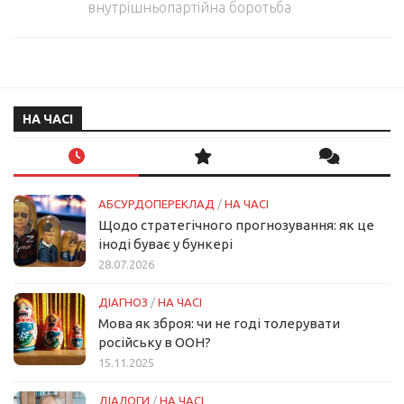
внутрішньопартійна боротьба
НА ЧАСІ
АБСУРДОПЕРЕКЛАД
/
НА ЧАСІ
Щодо стратегічного прогнозування: як це
іноді буває у бункері
28.07.2026
ДІАГНОЗ
/
НА ЧАСІ
Мова як зброя: чи не годі толерувати
російську в ООН?
15.11.2025
ДІАЛОГИ
/
НА ЧАСІ