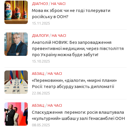
ДІАГНОЗ
/
НА ЧАСІ
Мова як зброя: чи не годі толерувати
російську в ООН?
15.11.2025
ДІАЛОГИ
/
НА ЧАСІ
Анатолій НОВИК: Без запровадження
превентивної медицини, через півстоліття
про Україну можна буде забути!
15.10.2025
АБЗАЦ
/
НА ЧАСІ
«Перемовини», «діалоги», «мирні плани»
Росії: театр абсурду замість дипломатії
22.06.2025
АБЗАЦ
/
НА ЧАСІ
Спаскудження перемоги: росія влаштувала
«культурний» шабаш у залі Генасамблеї ООН
08.05.2025