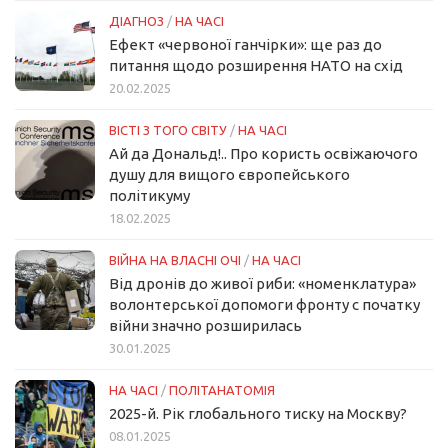
ДІАГНОЗ
/
НА ЧАСІ
Ефект «червоної ганчірки»: ще раз до
питання щодо розширення НАТО на схід
20.02.2025
ВІСТІ З ТОГО СВІТУ
/
НА ЧАСІ
Ай да Дональд!.. Про користь освіжаючого
душу для вищого європейського
політикуму
18.02.2025
ВІЙНА НА ВЛАСНІ ОЧІ
/
НА ЧАСІ
Від дронів до живої риби: «номенклатура»
волонтерської допомоги фронту с початку
війни значно розширилась
30.01.2025
НА ЧАСІ
/
ПОЛІТАНАТОМІЯ
2025-й. Рік глобального тиску на Москву?
08.01.2025