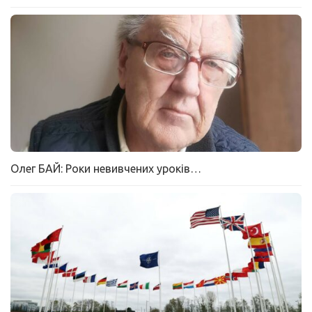
Олег БАЙ: Роки невивчених уроків…