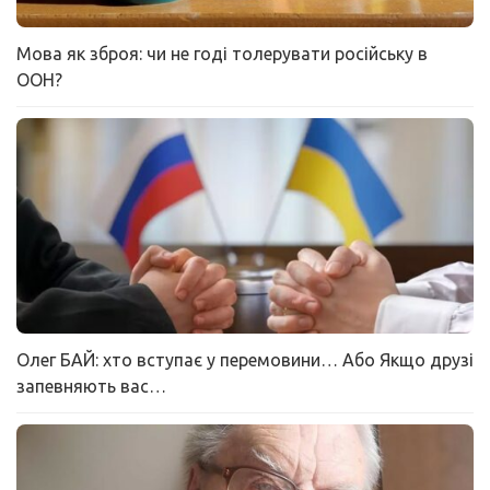
Мова як зброя: чи не годі толерувати російську в
ООН?
Олег БАЙ: хто вступає у перемовини… Або Якщо друзі
запевняють вас…