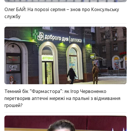
Олег БАЙ: На порозі серпня – знов про Консульську
службу
Темний бік “Фармастора”: як Ігор Червоненко
перетворив аптечні мережі на пральні з відмивання
грошей?