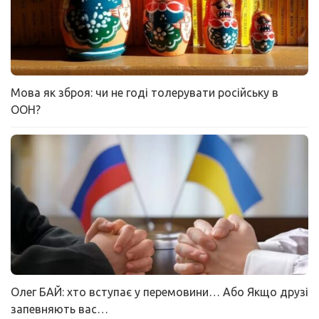
Мова як зброя: чи не годі толерувати російську в
ООН?
Олег БАЙ: хто вступає у перемовини… Або Якщо друзі
запевняють вас…