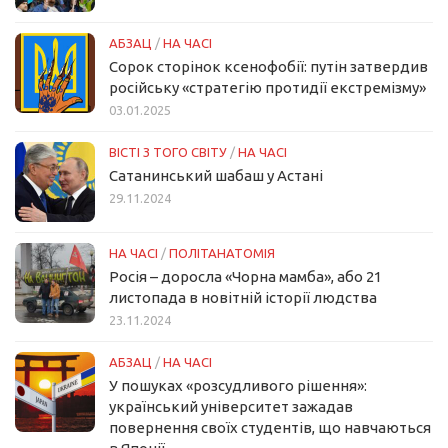
АБЗАЦ
/
НА ЧАСІ
Сорок сторінок ксенофобії: путін затвердив
російську «стратегію протидії екстремізму»
03.01.2025
ВІСТІ З ТОГО СВІТУ
/
НА ЧАСІ
Сатанинський шабаш у Астані
29.11.2024
НА ЧАСІ
/
ПОЛІТАНАТОМІЯ
Росія – доросла «Чорна мамба», або 21
листопада в новітній історії людства
23.11.2024
АБЗАЦ
/
НА ЧАСІ
У пошуках «розсудливого рішення»:
український університет зажадав
повернення своїх студентів, що навчаються