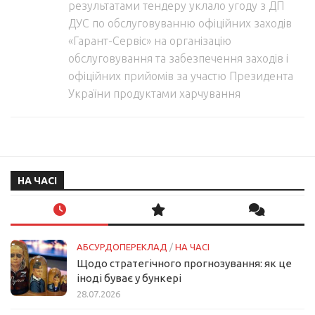
результатами тендеру уклало угоду з ДП
ДУС по обслуговуванню офіційних заходів
«Гарант-Сервіс» на організацію
обслуговування та забезпечення заходів і
офіційних прийомів за участю Президента
України продуктами харчування
НА ЧАСІ
АБСУРДОПЕРЕКЛАД
/
НА ЧАСІ
Щодо стратегічного прогнозування: як це
іноді буває у бункері
28.07.2026