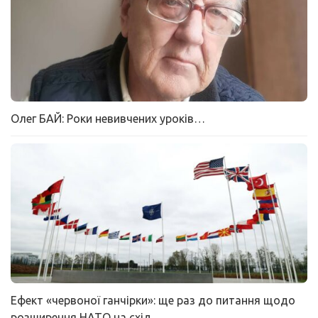
Олег БАЙ: Роки невивчених уроків…
Ефект «червоної ганчірки»: ще раз до питання щодо
розширення НАТО на схід