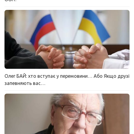
Олег БАЙ: хто вступає у перемовини… Або Якщо друзі
запевняють вас…