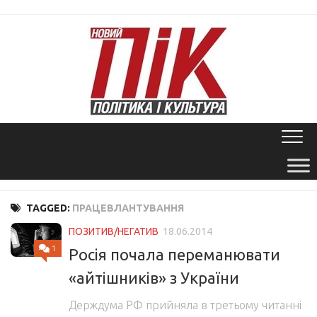
Skip
to
content
TAGGED:
ПРАЦЕВЛАНТУВАННЯ
ПОЗИТИВ/НЕГАТИВ
18.06.2014
1
Росія почала переманювати
«айтішників» з України
Держдума РФ прийняла в третьому читанні