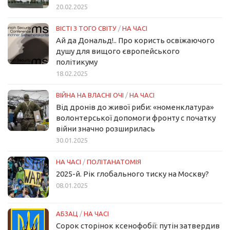
20.02.2025
ВІСТІ З ТОГО СВІТУ
/
НА ЧАСІ
Ай да Дональд!.. Про користь освіжаючого
душу для вищого європейського
політикуму
18.02.2025
ВІЙНА НА ВЛАСНІ ОЧІ
/
НА ЧАСІ
Від дронів до живої риби: «номенклатура»
волонтерської допомоги фронту с початку
війни значно розширилась
30.01.2025
НА ЧАСІ
/
ПОЛІТАНАТОМІЯ
2025-й. Рік глобального тиску на Москву?
08.01.2025
АБЗАЦ
/
НА ЧАСІ
Сорок сторінок ксенофобії: путін затвердив