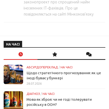
законопроект про спрощений найм
іноземних IT-фахівців. Про це
повідомляється на сайті Мінкомзв’язку
НА ЧАСІ
АБСУРДОПЕРЕКЛАД
/
НА ЧАСІ
Щодо стратегічного прогнозування: як це
іноді буває у бункері
28.07.2026
ДІАГНОЗ
/
НА ЧАСІ
Мова як зброя: чи не годі толерувати
російську в ООН?