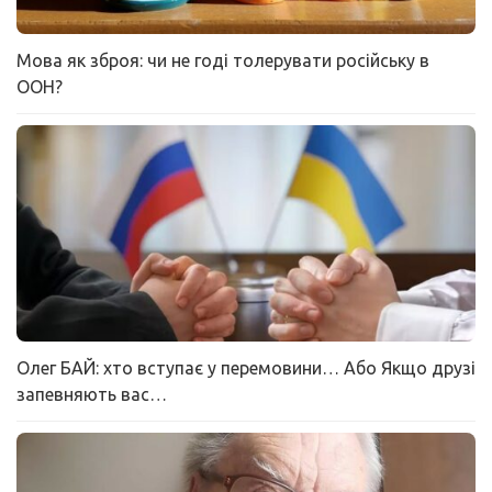
Мова як зброя: чи не годі толерувати російську в
ООН?
Олег БАЙ: хто вступає у перемовини… Або Якщо друзі
запевняють вас…