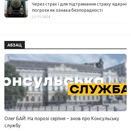
Через страх і для підтримання страху: ядерні
погрози як ознака безпорадності
21.11.2024
АБЗАЦ
Олег БАЙ: На порозі серпня – знов про Консульську
службу