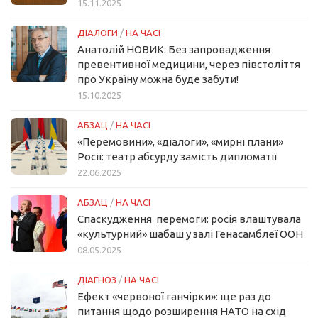
15.11.2025
ДІАЛОГИ
/
НА ЧАСІ
Анатолій НОВИК: Без запровадження
превентивної медицини, через півстоліття
про Україну можна буде забути!
15.10.2025
АБЗАЦ
/
НА ЧАСІ
«Перемовини», «діалоги», «мирні плани»
Росії: театр абсурду замість дипломатії
22.06.2025
АБЗАЦ
/
НА ЧАСІ
Спаскудження перемоги: росія влаштувала
«культурний» шабаш у залі Генасамблеї ООН
08.05.2025
ДІАГНОЗ
/
НА ЧАСІ
Ефект «червоної ганчірки»: ще раз до
питання щодо розширення НАТО на схід