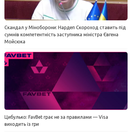
Скандал у Міноборони: Нардеп Скороход ставить під
сумнів компетентність заступника міністра Євгена
Мойсюка
Цибулько: FavBet грає не за правилами — Visa
виходить із гри