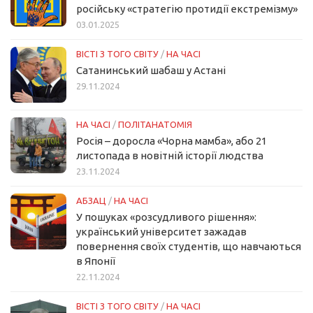
російську «стратегію протидії екстремізму»
03.01.2025
ВІСТІ З ТОГО СВІТУ
/
НА ЧАСІ
Сатанинський шабаш у Астані
29.11.2024
НА ЧАСІ
/
ПОЛІТАНАТОМІЯ
Росія – доросла «Чорна мамба», або 21
листопада в новітній історії людства
23.11.2024
АБЗАЦ
/
НА ЧАСІ
У пошуках «розсудливого рішення»:
український університет зажадав
повернення своїх студентів, що навчаються
в Японії
22.11.2024
ВІСТІ З ТОГО СВІТУ
/
НА ЧАСІ