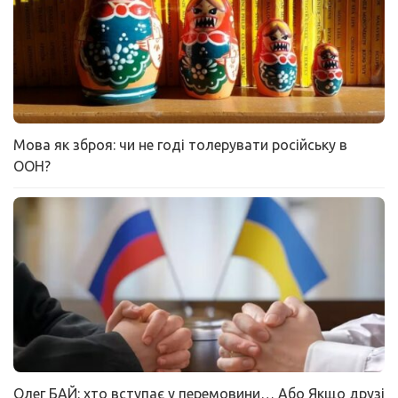
Мова як зброя: чи не годі толерувати російську в
ООН?
Олег БАЙ: хто вступає у перемовини… Або Якщо друзі