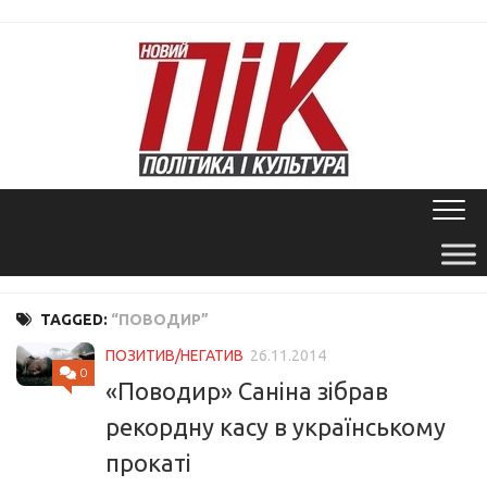
Skip
to
content
TAGGED:
“ПОВОДИР”
ПОЗИТИВ/НЕГАТИВ
26.11.2014
0
«Поводир» Саніна зібрав
рекордну касу в українському
прокаті