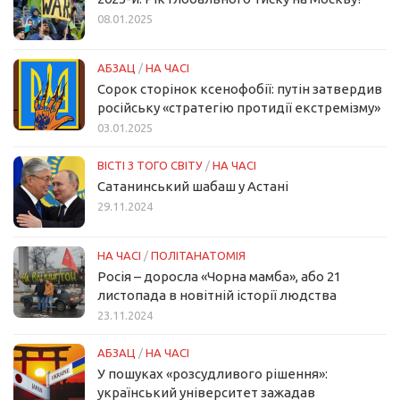
08.01.2025
АБЗАЦ
/
НА ЧАСІ
Сорок сторінок ксенофобії: путін затвердив
російську «стратегію протидії екстремізму»
03.01.2025
ВІСТІ З ТОГО СВІТУ
/
НА ЧАСІ
Сатанинський шабаш у Астані
29.11.2024
НА ЧАСІ
/
ПОЛІТАНАТОМІЯ
Росія – доросла «Чорна мамба», або 21
листопада в новітній історії людства
23.11.2024
АБЗАЦ
/
НА ЧАСІ
У пошуках «розсудливого рішення»:
український університет зажадав