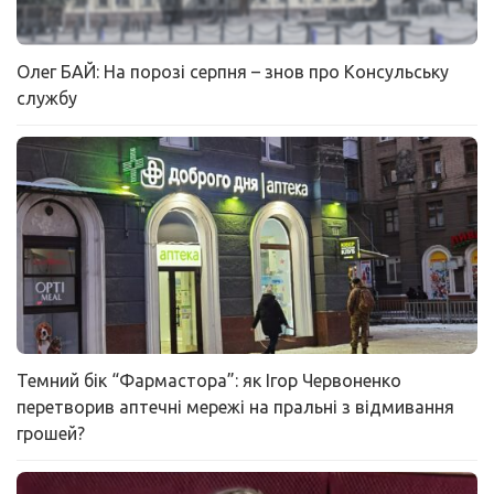
Олег БАЙ: На порозі серпня – знов про Консульську
службу
Темний бік “Фармастора”: як Ігор Червоненко
перетворив аптечні мережі на пральні з відмивання
грошей?