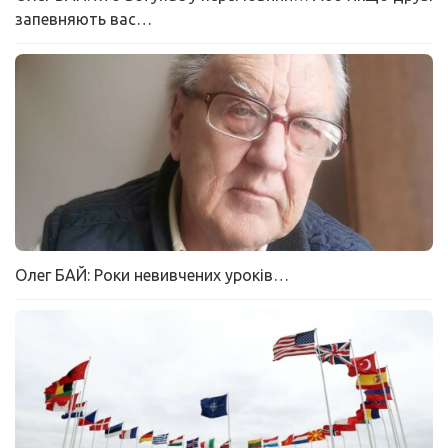
запевняють вас…
Олег БАЙ: Роки невивчених уроків…