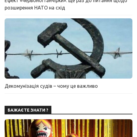
Ефект «червоної ганчірки»: ще раз до питання щодо
розширення НАТО на схід
Декомунізація судів – чому це важливо
БАЖАЄТЕ ЗНАТИ ?