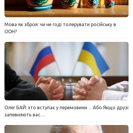
Мова як зброя: чи не годі толерувати російську в
ООН?
Олег БАЙ: хто вступає у перемовини… Або Якщо друзі
запевняють вас…