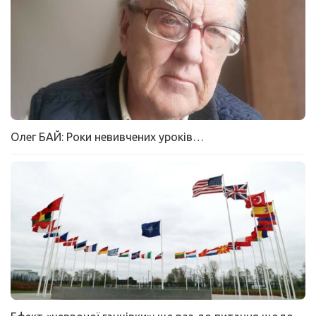
Олег БАЙ: Роки невивчених уроків…