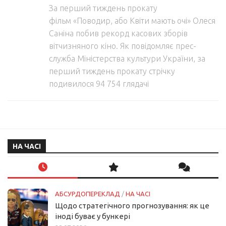
За перший тиждень прокату
фільм «Поводир, або Квіти мають очі» Олеся
Саніна побив рекорд касових зборів
вітчизняного кіно. Як повідомляє прес-
служба Міністерства культури України, за
перший тиждень прокату стрічку
подивилося 94 754 глядачі
НА ЧАСІ
АБСУРДОПЕРЕКЛАД
/
НА ЧАСІ
Щодо стратегічного прогнозування: як це
іноді буває у бункері