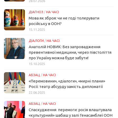
28.07.2026
ДІАГНОЗ
/
НА ЧАСІ
Мова як зброя: чи не годі толерувати
російську в ООН?
15.11.2025
ДІАЛОГИ
/
НА ЧАСІ
Анатолій НОВИК: Без запровадження
превентивної медицини, через півстоліття
про Україну можна буде забути!
15.10.2025
АБЗАЦ
/
НА ЧАСІ
«Перемовини», «діалоги», «мирні плани»
Росії: театр абсурду замість дипломатії
22.06.2025
АБЗАЦ
/
НА ЧАСІ
Спаскудження перемоги: росія влаштувала
«культурний» шабаш у залі Генасамблеї ООН