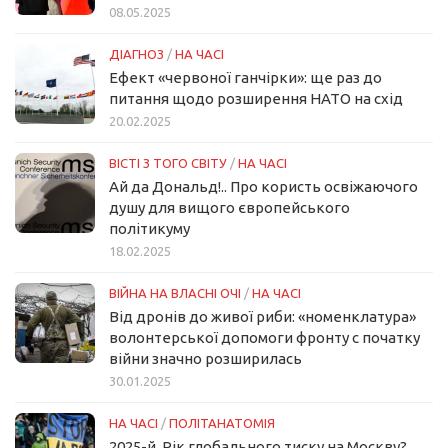
08.05.2025
ДІАГНОЗ
/
НА ЧАСІ
Ефект «червоної ганчірки»: ще раз до
питання щодо розширення НАТО на схід
20.02.2025
ВІСТІ З ТОГО СВІТУ
/
НА ЧАСІ
Ай да Дональд!.. Про користь освіжаючого
душу для вищого європейського
політикуму
18.02.2025
ВІЙНА НА ВЛАСНІ ОЧІ
/
НА ЧАСІ
Від дронів до живої риби: «номенклатура»
волонтерської допомоги фронту с початку
війни значно розширилась
30.01.2025
НА ЧАСІ
/
ПОЛІТАНАТОМІЯ
2025-й. Рік глобального тиску на Москву?