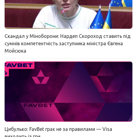
Скандал у Міноборони: Нардеп Скороход ставить під
сумнів компетентність заступника міністра Євгена
Мойсюка
Цибулько: FavBet грає не за правилами — Visa
виходить із гри