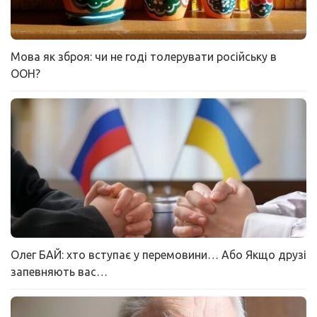
Мова як зброя: чи не годі толерувати російську в
ООН?
Олег БАЙ: хто вступає у перемовини… Або Якщо друзі
запевняють вас…