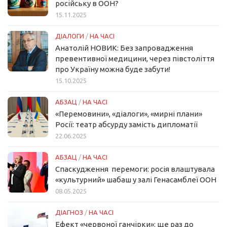
російську в ООН?
15.11.2025
ДІАЛОГИ
/
НА ЧАСІ
Анатолій НОВИК: Без запровадження
превентивної медицини, через півстоліття
про Україну можна буде забути!
15.10.2025
АБЗАЦ
/
НА ЧАСІ
«Перемовини», «діалоги», «мирні плани»
Росії: театр абсурду замість дипломатії
22.06.2025
АБЗАЦ
/
НА ЧАСІ
Спаскудження перемоги: росія влаштувала
«культурний» шабаш у залі Генасамблеї ООН
08.05.2025
ДІАГНОЗ
/
НА ЧАСІ
Ефект «червоної ганчірки»: ще раз до