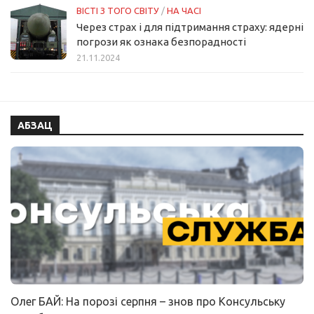
ВІСТІ З ТОГО СВІТУ
/
НА ЧАСІ
Через страх і для підтримання страху: ядерні
погрози як ознака безпорадності
21.11.2024
АБЗАЦ
Олег БАЙ: На порозі серпня – знов про Консульську