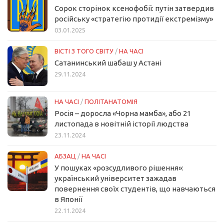
Сорок сторінок ксенофобії: путін затвердив
російську «стратегію протидії екстремізму»
03.01.2025
ВІСТІ З ТОГО СВІТУ
/
НА ЧАСІ
Сатанинський шабаш у Астані
29.11.2024
НА ЧАСІ
/
ПОЛІТАНАТОМІЯ
Росія – доросла «Чорна мамба», або 21
листопада в новітній історії людства
23.11.2024
АБЗАЦ
/
НА ЧАСІ
У пошуках «розсудливого рішення»:
український університет зажадав
повернення своїх студентів, що навчаються
в Японії
22.11.2024