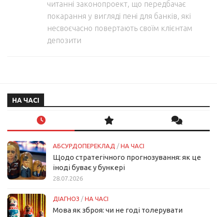
читанні законопроект, що передбачає
покарання у вигляді пені для банків, які
несвоєчасно повертають своїм клієнтам
депозити
НА ЧАСІ
АБСУРДОПЕРЕКЛАД
/
НА ЧАСІ
Щодо стратегічного прогнозування: як це
іноді буває у бункері
28.07.2026
ДІАГНОЗ
/
НА ЧАСІ
Мова як зброя: чи не годі толерувати