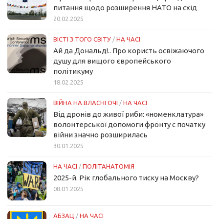
питання щодо розширення НАТО на схід
20.02.2025
ВІСТІ З ТОГО СВІТУ
/
НА ЧАСІ
Ай да Дональд!.. Про користь освіжаючого
душу для вищого європейського
політикуму
18.02.2025
ВІЙНА НА ВЛАСНІ ОЧІ
/
НА ЧАСІ
Від дронів до живої риби: «номенклатура»
волонтерської допомоги фронту с початку
війни значно розширилась
30.01.2025
НА ЧАСІ
/
ПОЛІТАНАТОМІЯ
2025-й. Рік глобального тиску на Москву?
08.01.2025
АБЗАЦ
/
НА ЧАСІ