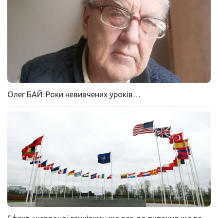
Олег БАЙ: Роки невивчених уроків…