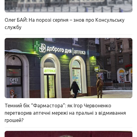
Олег БАЙ: На порозі серпня – знов про Консульську
службу
Темний бік “Фармастора”: як Ігор Червоненко
перетворив аптечні мережі на пральні з відмивання
грошей?