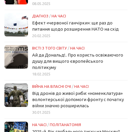
08.05.2025
ДІАГНОЗ
/
НА ЧАСІ
Ефект «червоної ганчірки»: ще раз до
питання щодо розширення НАТО на схід
20.02.2025
ВІСТІ З ТОГО СВІТУ
/
НА ЧАСІ
Ай да Дональд!.. Про користь освіжаючого
душу для вищого європейського
політикуму
18.02.2025
ВІЙНА НА ВЛАСНІ ОЧІ
/
НА ЧАСІ
Від дронів до живої риби: «номенклатура»
волонтерської допомоги фронту с початку
війни значно розширилась
30.01.2025
НА ЧАСІ
/
ПОЛІТАНАТОМІЯ
2025-й. Рік глобального тиску на Москву?