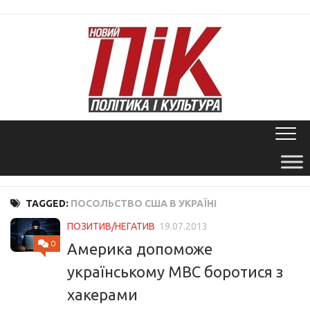
Skip
to
content
TAGGED:
ПОСОЛЬСТВО США В УКРАЇНІ
ПОЗИТИВ/НЕГАТИВ
19.07.2013
0
Америка допоможе
українському МВС боротися з
хакерами