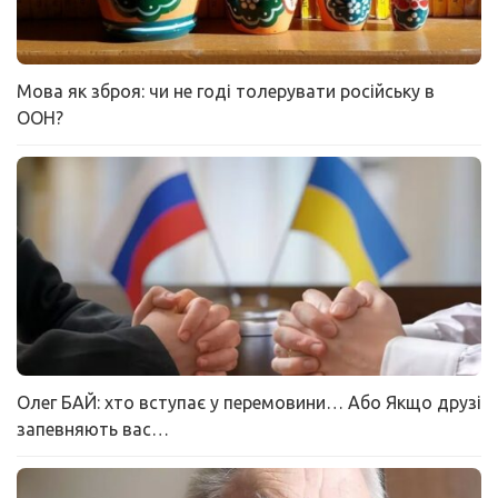
Мова як зброя: чи не годі толерувати російську в
ООН?
Олег БАЙ: хто вступає у перемовини… Або Якщо друзі
запевняють вас…