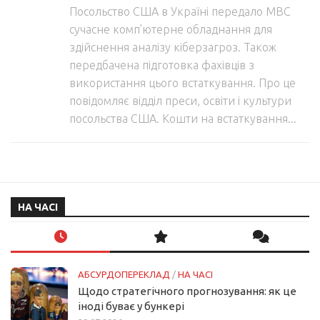
Посольство США в Україні передало МВС
сучасне комп’ютерне обладнання для
здійснення аналізу кіберзагроз. Також
передбачена підготовка фахівців з
використання цього встаткування. Про це
повідомляє відділ преси, освіти і культури
посольства США. Кошти на встаткування...
НА ЧАСІ
АБСУРДОПЕРЕКЛАД
/
НА ЧАСІ
Щодо стратегічного прогнозування: як це
іноді буває у бункері