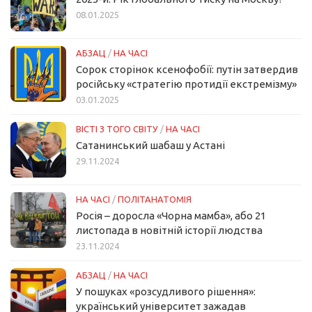
08.01.2025
АБЗАЦ
/
НА ЧАСІ
Сорок сторінок ксенофобії: путін затвердив
російську «стратегію протидії екстремізму»
03.01.2025
ВІСТІ З ТОГО СВІТУ
/
НА ЧАСІ
Сатанинський шабаш у Астані
29.11.2024
НА ЧАСІ
/
ПОЛІТАНАТОМІЯ
Росія – доросла «Чорна мамба», або 21
листопада в новітній історії людства
23.11.2024
АБЗАЦ
/
НА ЧАСІ
У пошуках «розсудливого рішення»:
український університет зажадав