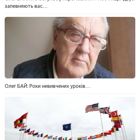
запевняють вас…
Олег БАЙ: Роки невивчених уроків…