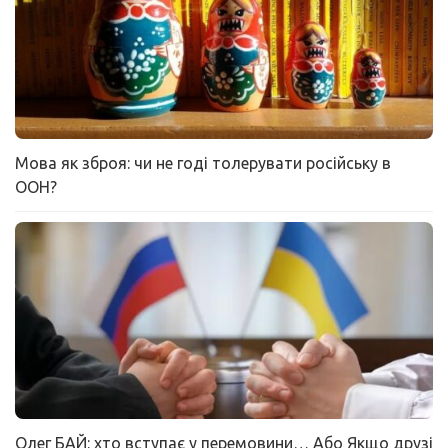
Мова як зброя: чи не годі толерувати російську в
ООН?
Олег БАЙ: хто вступає у перемовини… Або Якщо друзі