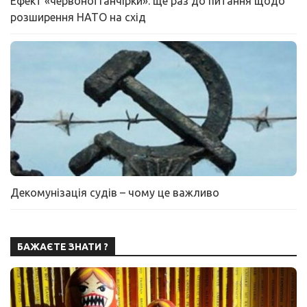
Ефект «червоної ганчірки»: ще раз до питання щодо
розширення НАТО на схід
Декомунізація судів – чому це важливо
БАЖАЄТЕ ЗНАТИ ?