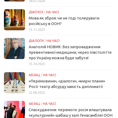
28.07.2026
ДІАГНОЗ
/
НА ЧАСІ
Мова як зброя: чи не годі толерувати
російську в ООН?
15.11.2025
ДІАЛОГИ
/
НА ЧАСІ
Анатолій НОВИК: Без запровадження
превентивної медицини, через півстоліття
про Україну можна буде забути!
15.10.2025
АБЗАЦ
/
НА ЧАСІ
«Перемовини», «діалоги», «мирні плани»
Росії: театр абсурду замість дипломатії
22.06.2025
АБЗАЦ
/
НА ЧАСІ
Спаскудження перемоги: росія влаштувала
«культурний» шабаш у залі Генасамблеї ООН