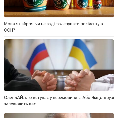
Мова як зброя: чи не годі толерувати російську в
ООН?
Олег БАЙ: хто вступає у перемовини… Або Якщо друзі
запевняють вас…