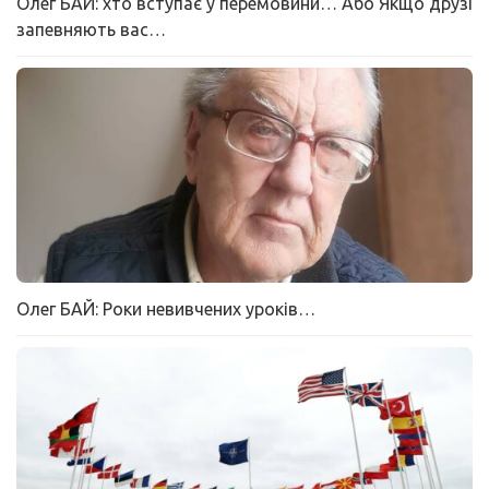
Олег БАЙ: хто вступає у перемовини… Або Якщо друзі
запевняють вас…
Олег БАЙ: Роки невивчених уроків…