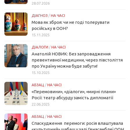
28.07.2026
ДІАГНОЗ
/
НА ЧАСІ
Мова як зброя: чи не годі толерувати
російську в ООН?
15.11.2025
ДІАЛОГИ
/
НА ЧАСІ
Анатолій НОВИК: Без запровадження
превентивної медицини, через півстоліття
про Україну можна буде забути!
15.10.2025
АБЗАЦ
/
НА ЧАСІ
«Перемовини», «діалоги», «мирні плани»
Росії: театр абсурду замість дипломатії
22.06.2025
АБЗАЦ
/
НА ЧАСІ
Спаскудження перемоги: росія влаштувала
«культурний» шабаш у залі Генасамблеї ООН