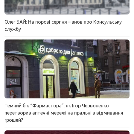
Олег БАЙ: На порозі серпня – знов про Консульську
службу
Темний бік “Фармастора”: як Ігор Червоненко
перетворив аптечні мережі на пральні з відмивання
грошей?