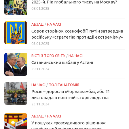
2025-й. Рік глобального тиску на Москву?
08.01.2025
АБЗАЦ
/
НА ЧАСІ
Сорок сторінок ксенофобії: путін затвердив
російську «стратегію протидії екстремізму»
03.01.2025
ВІСТІ З ТОГО СВІТУ
/
НА ЧАСІ
Сатанинський шабаш у Астані
29.11.2024
НА ЧАСІ
/
ПОЛІТАНАТОМІЯ
Росія – доросла «Чорна мамба», або 21
листопада в новітній історії людства
23.11.2024
АБЗАЦ
/
НА ЧАСІ
У пошуках «розсудливого рішення»:
український університет зажадав