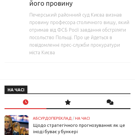
його провину
Печерський районний суд Києва визнав
провину професора столичного вишу, який
отримав від ФСБ Росії завдання обстріляти
посольство Польщі. Про це йдеться в
повідомленні прес-служби прокуратури
міста Києва
НА ЧАСІ
АБСУРДОПЕРЕКЛАД
/
НА ЧАСІ
Щодо стратегічного прогнозування: як це
іноді буває у бункері