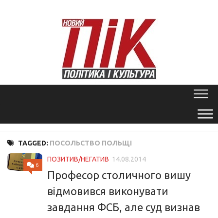
Skip
to
content
TAGGED:
ПОСОЛЬСТВО ПОЛЬЩІ
ПОЗИТИВ/НЕГАТИВ
14.08.2014
6
Професор столичного вишу
відмовився виконувати
завдання ФСБ, але суд визнав