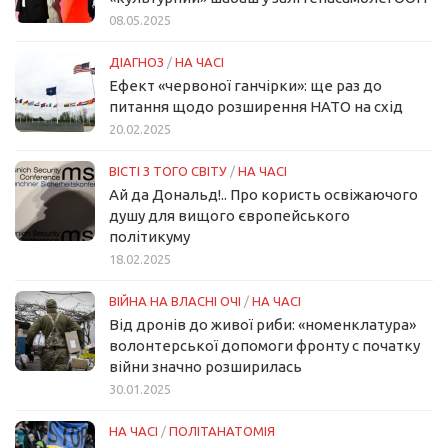
08.05.2025
ДІАГНОЗ
/
НА ЧАСІ
Ефект «червоної ганчірки»: ще раз до
питання щодо розширення НАТО на схід
20.02.2025
ВІСТІ З ТОГО СВІТУ
/
НА ЧАСІ
Ай да Дональд!.. Про користь освіжаючого
душу для вищого європейського
політикуму
18.02.2025
ВІЙНА НА ВЛАСНІ ОЧІ
/
НА ЧАСІ
Від дронів до живої риби: «номенклатура»
волонтерської допомоги фронту с початку
війни значно розширилась
30.01.2025
НА ЧАСІ
/
ПОЛІТАНАТОМІЯ