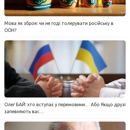
Мова як зброя: чи не годі толерувати російську в
ООН?
Олег БАЙ: хто вступає у перемовини… Або Якщо друзі
запевняють вас…