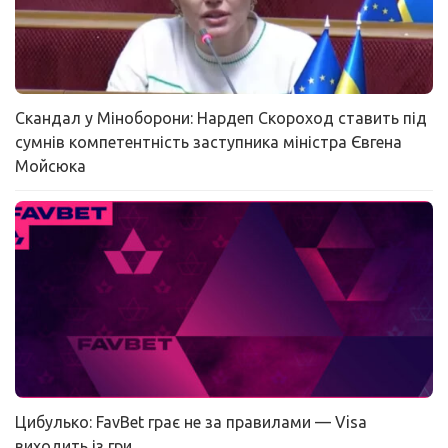
Скандал у Міноборони: Нардеп Скороход ставить під
сумнів компетентність заступника міністра Євгена
Мойсюка
Цибулько: FavBet грає не за правилами — Visa
виходить із гри