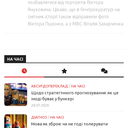
позбавлятися від портретів Віктора
Януковича. Цікаво, що в Генпрокуратурі на
смітник історії також відправили фото
Віктора Пшонки, а з МВС Віталія Захарченка
НА ЧАСІ
АБСУРДОПЕРЕКЛАД
/
НА ЧАСІ
Щодо стратегічного прогнозування: як це
іноді буває у бункері
28.07.2026
ДІАГНОЗ
/
НА ЧАСІ
Мова як зброя: чи не годі толерувати