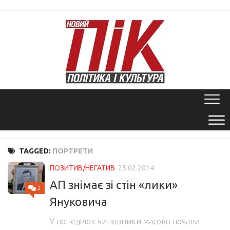
Skip
to
content
TAGGED:
ПОРТРЕТИ
ПОЗИТИВ/НЕГАТИВ
25.02.2014
АП знімає зі стін «лики»
2
Януковича
У понеділок чиновники масово почали