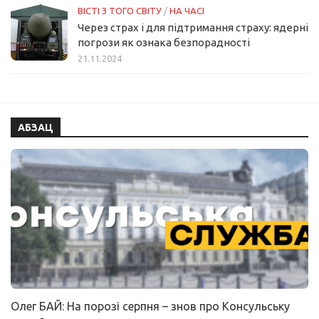
ВІСТІ З ТОГО СВІТУ
/
НА ЧАСІ
Через страх і для підтримання страху: ядерні
погрози як ознака безпорадності
21.11.2024
АБЗАЦ
Олег БАЙ: На порозі серпня – знов про Консульську