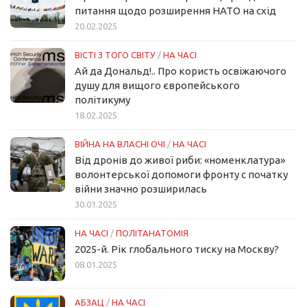
питання щодо розширення НАТО на схід
20.02.2025
ВІСТІ З ТОГО СВІТУ
/
НА ЧАСІ
Ай да Дональд!.. Про користь освіжаючого
душу для вищого європейського
політикуму
18.02.2025
ВІЙНА НА ВЛАСНІ ОЧІ
/
НА ЧАСІ
Від дронів до живої риби: «номенклатура»
волонтерської допомоги фронту с початку
війни значно розширилась
30.01.2025
НА ЧАСІ
/
ПОЛІТАНАТОМІЯ
2025-й. Рік глобального тиску на Москву?
08.01.2025
АБЗАЦ
/
НА ЧАСІ