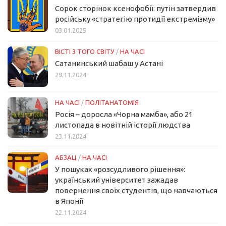
Сорок сторінок ксенофобії: путін затвердив
російську «стратегію протидії екстремізму»
03.01.2025
ВІСТІ З ТОГО СВІТУ
/
НА ЧАСІ
Сатанинський шабаш у Астані
29.11.2024
НА ЧАСІ
/
ПОЛІТАНАТОМІЯ
Росія – доросла «Чорна мамба», або 21
листопада в новітній історії людства
23.11.2024
АБЗАЦ
/
НА ЧАСІ
У пошуках «розсудливого рішення»:
український університет зажадав
повернення своїх студентів, що навчаються
в Японії
22.11.2024