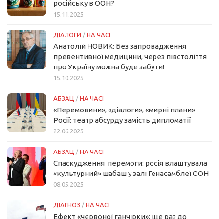
російську в ООН?
15.11.2025
ДІАЛОГИ
/
НА ЧАСІ
Анатолій НОВИК: Без запровадження
превентивної медицини, через півстоліття
про Україну можна буде забути!
15.10.2025
АБЗАЦ
/
НА ЧАСІ
«Перемовини», «діалоги», «мирні плани»
Росії: театр абсурду замість дипломатії
22.06.2025
АБЗАЦ
/
НА ЧАСІ
Спаскудження перемоги: росія влаштувала
«культурний» шабаш у залі Генасамблеї ООН
08.05.2025
ДІАГНОЗ
/
НА ЧАСІ
Ефект «червоної ганчірки»: ще раз до