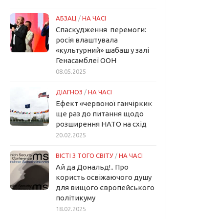
АБЗАЦ
/
НА ЧАСІ
Спаскудження перемоги:
росія влаштувала
«культурний» шабаш у залі
Генасамблеї ООН
08.05.2025
ДІАГНОЗ
/
НА ЧАСІ
Ефект «червоної ганчірки»:
ще раз до питання щодо
розширення НАТО на схід
20.02.2025
ВІСТІ З ТОГО СВІТУ
/
НА ЧАСІ
Ай да Дональд!.. Про
користь освіжаючого душу
для вищого європейського
політикуму
18.02.2025