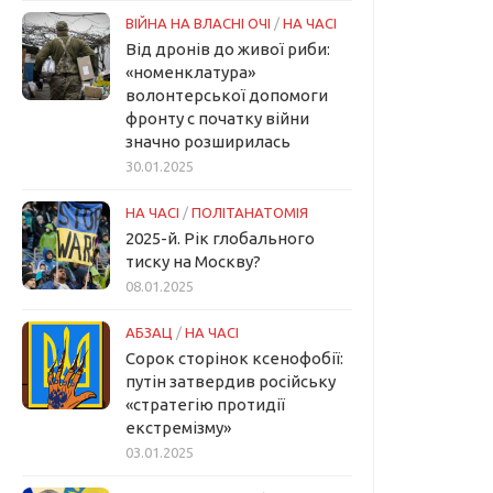
ВІЙНА НА ВЛАСНІ ОЧІ
/
НА ЧАСІ
Від дронів до живої риби:
«номенклатура»
волонтерської допомоги
фронту с початку війни
значно розширилась
30.01.2025
НА ЧАСІ
/
ПОЛІТАНАТОМІЯ
2025-й. Рік глобального
тиску на Москву?
08.01.2025
АБЗАЦ
/
НА ЧАСІ
Сорок сторінок ксенофобії:
путін затвердив російську
«стратегію протидії
екстремізму»
03.01.2025