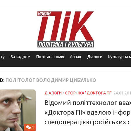
іту
За кадром
Політанатомія
Абзац
Діалоги
Культурна 
D:
ПОЛІТОЛОГ ВОЛОДИМИР ЦИБУЛЬКО
ДІАЛОГИ
/
СТОРІНКА "ДОКТОРА ПІ"
24.01.20
Відомий політтехнолог вва
«Доктора ПІ» вдалою інфо
спецоперацією російських 
6