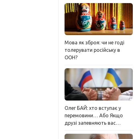
Мова як зброя: чи не годі
толерувати російську в
ООН?
Олег БАЙ: хто вступає у
перемовини… Або Якщо
друзі запевняють вас…