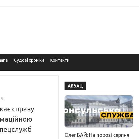
мапа
Судові хроніки
Контакти
АБЗАЦ
15
жає справу
рмаційною
спецслужб
Олег БАЙ: На порозі серпня