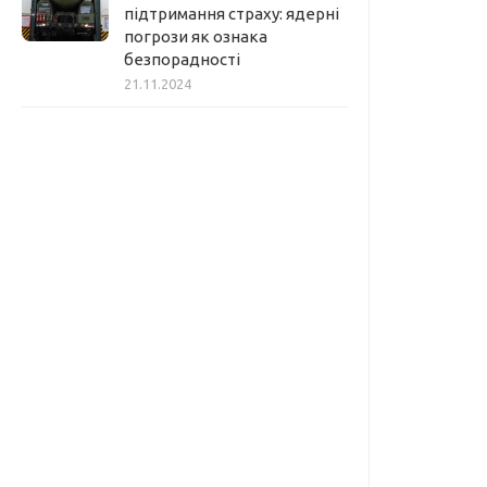
підтримання страху: ядерні
погрози як ознака
безпорадності
21.11.2024