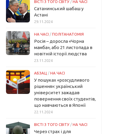
ВІСТІ З ТОГО СВІТУ
/
НА ЧАСІ
Сатанинський шабаш у
Астані
29.11.2024
НА ЧАСІ
/
ПОЛІТАНАТОМІЯ
Росія – доросла «Чорна
мамба», або 21 листопада в
новітній історії людства
23.11.2024
АБЗАЦ
/
НА ЧАСІ
У пошуках «розсудливого
рішення»: український
університет зажадав
повернення своїх студентів,
що навчаються в Японії
22.11.2024
ВІСТІ З ТОГО СВІТУ
/
НА ЧАСІ
Через страх і для