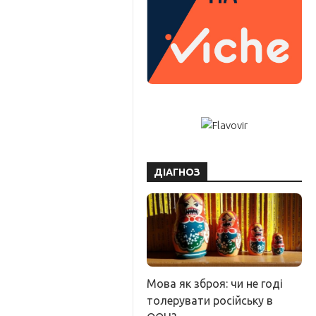
ДІАГНОЗ
Мова як зброя: чи не годі
толерувати російську в