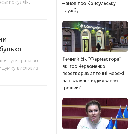
ських суддів,
– знов про Консульську
службу
ни
ибулько
Темний бік “Фармастора”:
почнуть грати все
як Ігор Червоненко
ку думку висловив
перетворив аптечні мережі
на пральні з відмивання
грошей?