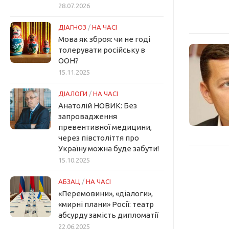
28.07.2026
ДІАГНОЗ
/
НА ЧАСІ
Мова як зброя: чи не годі
толерувати російську в
ООН?
15.11.2025
ДІАЛОГИ
/
НА ЧАСІ
Анатолій НОВИК: Без
запровадження
превентивної медицини,
через півстоліття про
Україну можна буде забути!
15.10.2025
АБЗАЦ
/
НА ЧАСІ
«Перемовини», «діалоги»,
«мирні плани» Росії: театр
абсурду замість дипломатії
22.06.2025