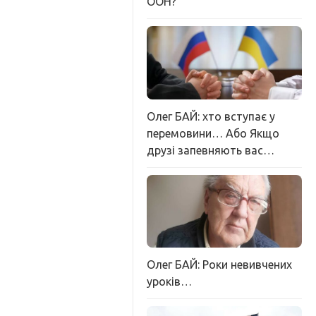
ООН?
Олег БАЙ: хто вступає у
перемовини… Або Якщо
друзі запевняють вас…
Олег БАЙ: Роки невивчених
уроків…