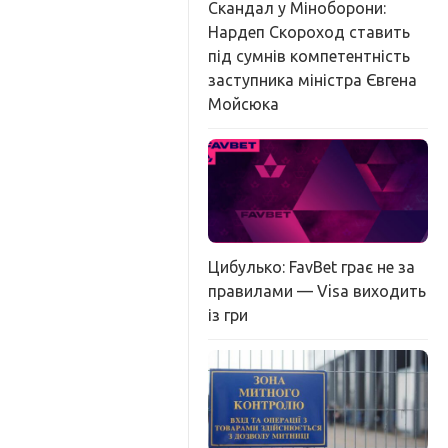
Скандал у Міноборони:
Нардеп Скороход ставить
під сумнів компетентність
заступника міністра Євгена
Мойсюка
Цибулько: FavBet грає не за
правилами — Visa виходить
із гри