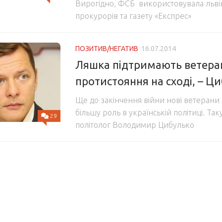
Вирогідно, ФСБ використовувала львів
прокурорів та газету «Експрес»
ПОЗИТИВ/НЕГАТИВ
16.07.2014
Ляшка підтримають ветера
протистояння на сході, – Ц
Ще до закінчення війни нові ветерани 
більшу роль в українській політиці. Та
29
політолог Володимир Цибулько