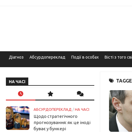
Skip
to
content
Діагноз
Абсурдопереклад
Події в особах
Вісті з того св
TAGGE
НА ЧАСІ
АБСУРДОПЕРЕКЛАД
/
НА ЧАСІ
Щодо стратегічного
прогнозування: як це іноді
буває у бункері