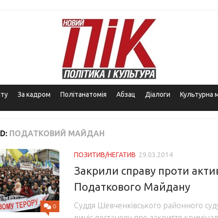
іту
За кадром
Політанатомія
Абзац
Діалоги
Культурна 
D:
ПОДАТКОВИЙ МАЙДАН
ПОЗИТИВ/НЕГАТИВ
29.03.2014
Закрили справу проти актив
Податкового Майдану
Суддя Шевченківського районного суду
0
виніс постанову про закриття кримінал