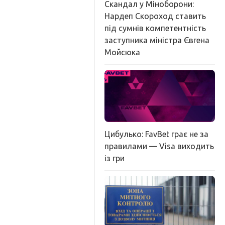
Скандал у Міноборони:
Нардеп Скороход ставить
під сумнів компетентність
заступника міністра Євгена
Мойсюка
Цибулько: FavBet грає не за
правилами — Visa виходить
із гри