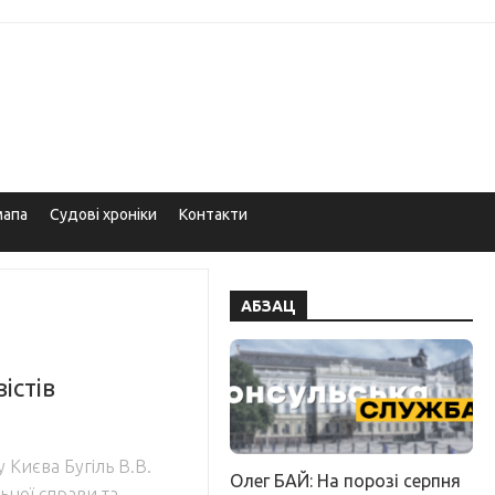
мапа
Судові хроніки
Контакти
АБЗАЦ
істів
 Києва Бугіль В.В.
Олег БАЙ: На порозі серпня
ьної справи та