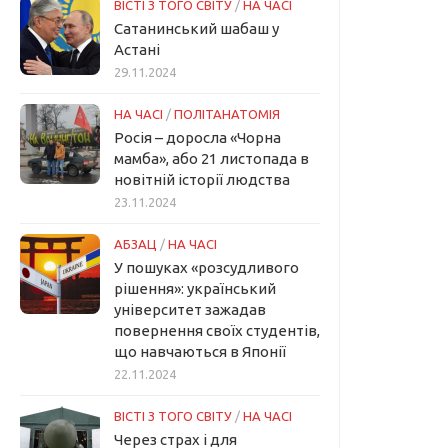
ВІСТІ З ТОГО СВІТУ
/
НА ЧАСІ
Сатанинський шабаш у
Астані
29.11.2024
НА ЧАСІ
/
ПОЛІТАНАТОМІЯ
Росія – доросла «Чорна
мамба», або 21 листопада в
новітній історії людства
23.11.2024
АБЗАЦ
/
НА ЧАСІ
У пошуках «розсудливого
рішення»: український
університет зажадав
повернення своїх студентів,
що навчаються в Японії
22.11.2024
ВІСТІ З ТОГО СВІТУ
/
НА ЧАСІ
Через страх і для