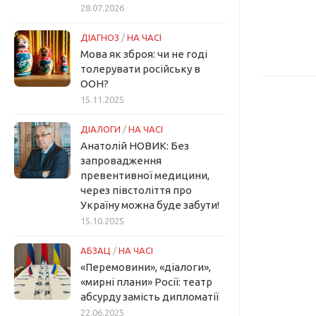
28.07.2026
ДІАГНОЗ
/
НА ЧАСІ
Мова як зброя: чи не годі
толерувати російську в
ООН?
15.11.2025
ДІАЛОГИ
/
НА ЧАСІ
Анатолій НОВИК: Без
запровадження
превентивної медицини,
через півстоліття про
Україну можна буде забути!
15.10.2025
АБЗАЦ
/
НА ЧАСІ
«Перемовини», «діалоги»,
«мирні плани» Росії: театр
абсурду замість дипломатії
22.06.2025