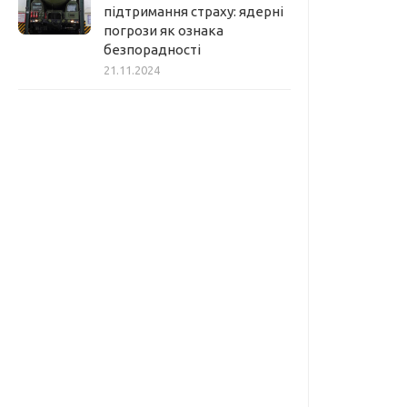
підтримання страху: ядерні
погрози як ознака
безпорадності
21.11.2024