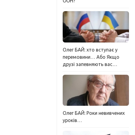
ООН?
Олег БАЙ: хто вступає у
перемовини… Або Якщо
друзі запевняють вас…
Олег БАЙ: Роки невивчених
уроків…