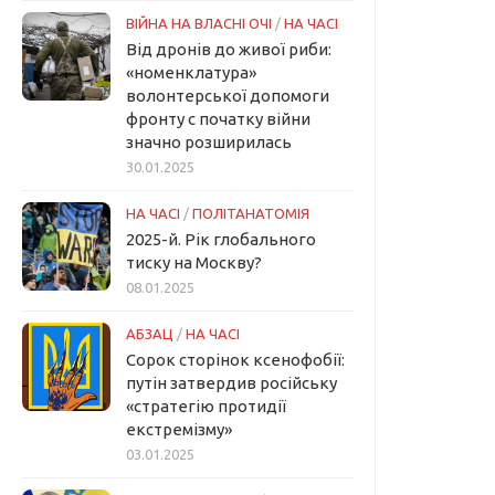
ВІЙНА НА ВЛАСНІ ОЧІ
/
НА ЧАСІ
Від дронів до живої риби:
«номенклатура»
волонтерської допомоги
фронту с початку війни
значно розширилась
30.01.2025
НА ЧАСІ
/
ПОЛІТАНАТОМІЯ
2025-й. Рік глобального
тиску на Москву?
08.01.2025
АБЗАЦ
/
НА ЧАСІ
Сорок сторінок ксенофобії:
путін затвердив російську
«стратегію протидії
екстремізму»
03.01.2025