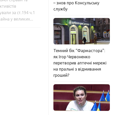
– знов про Консульську
тивістів
службу
али за ст.194 ч.1
йна у великих...
Темний бік “Фармастора”:
як Ігор Червоненко
перетворив аптечні мережі
на пральні з відмивання
грошей?