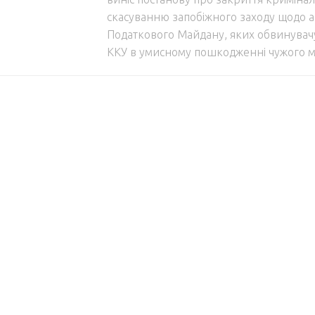
скасуванню запобіжного заходу щодо ак
Податкового Майдану, яких обвинувачув
ККУ в умисному пошкодженні чужого ма