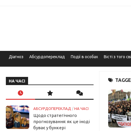
Skip
to
content
Діагноз
Абсурдопереклад
Події в особах
Вісті з того св
TAGGE
НА ЧАСІ
АБСУРДОПЕРЕКЛАД
/
НА ЧАСІ
Щодо стратегічного
прогнозування: як це іноді
буває у бункері