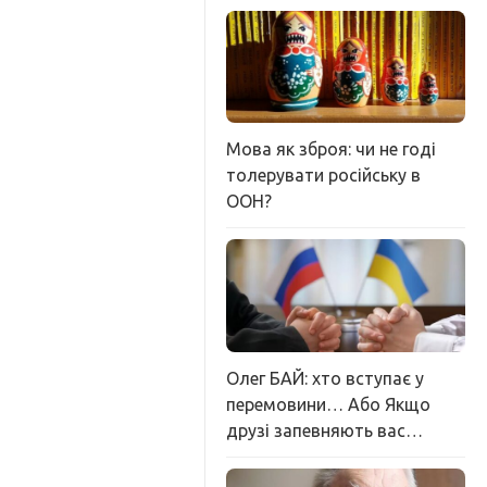
Мова як зброя: чи не годі
толерувати російську в
ООН?
Олег БАЙ: хто вступає у
перемовини… Або Якщо
друзі запевняють вас…