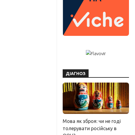
ДІАГНОЗ
Мова як зброя: чи не годі
толерувати російську в