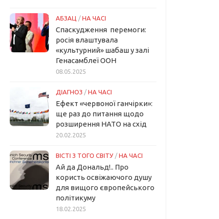
АБЗАЦ
/
НА ЧАСІ
Спаскудження перемоги:
росія влаштувала
«культурний» шабаш у залі
Генасамблеї ООН
08.05.2025
ДІАГНОЗ
/
НА ЧАСІ
Ефект «червоної ганчірки»:
ще раз до питання щодо
розширення НАТО на схід
20.02.2025
ВІСТІ З ТОГО СВІТУ
/
НА ЧАСІ
Ай да Дональд!.. Про
користь освіжаючого душу
для вищого європейського
політикуму
18.02.2025