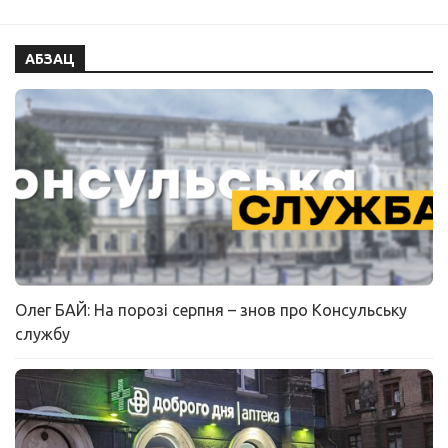
АБЗАЦ
Олег БАЙ: На порозі серпня – знов про Консульську
службу