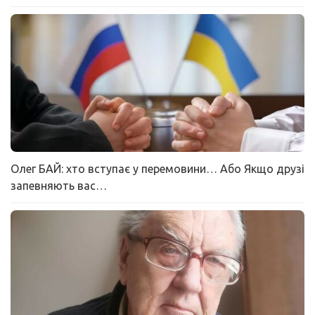
Олег БАЙ: хто вступає у перемовини… Або Якщо друзі
запевняють вас…