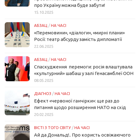
про Україну можна буде забути!
15.10.2025
АБЗАЦ
/
НА ЧАСІ
«Перемовини», «діалоги», «мирні плани»
Росії: театр абсурду замість дипломатії
22.06.2025
АБЗАЦ
/
НА ЧАСІ
Спаскудження перемоги: росія влаштувала
«культурний» шабаш у залі Генасамблеї ООН
08.05.2025
ДІАГНОЗ
/
НА ЧАСІ
Ефект «червоної ганчірки»: ще раз до
питання щодо розширення НАТО на схід
20.02.2025
ВІСТІ З ТОГО СВІТУ
/
НА ЧАСІ
Ай да Дональд!.. Про користь освіжаючого