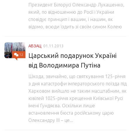
Президент Білорусі Олександр Лукашенко,
який, по відношенню до Росії і України
сповідує принцип і вашим, і нашим, як
відомо, всюди їздить зі своїм сином Колею
АБЗАЦ
01.11.2013
Царський подарунок Україні
12
від Володимира Путіна
Шкода, звичайно, що святкування 125-річчя
з дня катастрофи імператорського поїзда під
Харковом вийшло не таким масштабним, як
ювілей 1025-річчя хрещення Київської Русі
імені Гундяєва. Оскільки лише
встановлення бюста російському царю
Олександру III – це...