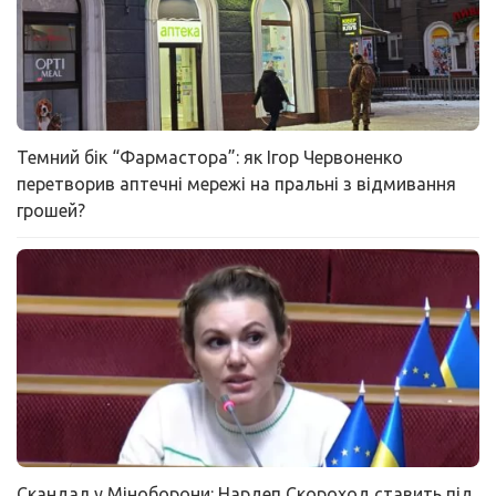
Темний бік “Фармастора”: як Ігор Червоненко
перетворив аптечні мережі на пральні з відмивання
грошей?
Скандал у Міноборони: Нардеп Скороход ставить під