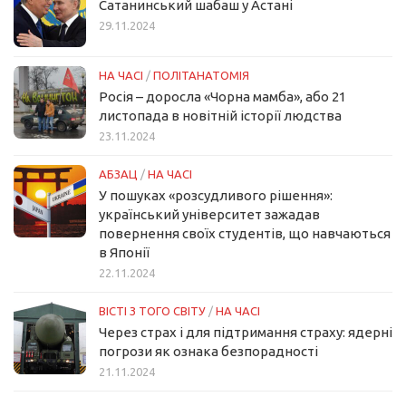
Сатанинський шабаш у Астані
29.11.2024
НА ЧАСІ
/
ПОЛІТАНАТОМІЯ
Росія – доросла «Чорна мамба», або 21
листопада в новітній історії людства
23.11.2024
АБЗАЦ
/
НА ЧАСІ
У пошуках «розсудливого рішення»:
український університет зажадав
повернення своїх студентів, що навчаються
в Японії
22.11.2024
ВІСТІ З ТОГО СВІТУ
/
НА ЧАСІ
Через страх і для підтримання страху: ядерні
погрози як ознака безпорадності
21.11.2024