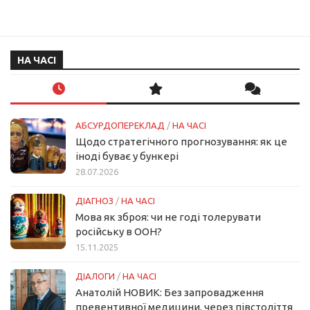
НА ЧАСІ
АБСУРДОПЕРЕКЛАД
/
НА ЧАСІ
Щодо стратегічного прогнозування: як це
іноді буває у бункері
28.07.2026
ДІАГНОЗ
/
НА ЧАСІ
Мова як зброя: чи не годі толерувати
російську в ООН?
15.11.2025
ДІАЛОГИ
/
НА ЧАСІ
Анатолій НОВИК: Без запровадження
превентивної медицини, через півстоліття