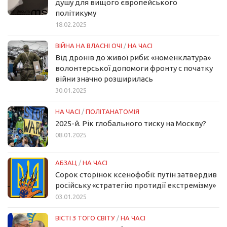
душу для вищого європейського
політикуму
18.02.2025
ВІЙНА НА ВЛАСНІ ОЧІ
/
НА ЧАСІ
Від дронів до живої риби: «номенклатура»
волонтерської допомоги фронту с початку
війни значно розширилась
30.01.2025
НА ЧАСІ
/
ПОЛІТАНАТОМІЯ
2025-й. Рік глобального тиску на Москву?
08.01.2025
АБЗАЦ
/
НА ЧАСІ
Сорок сторінок ксенофобії: путін затвердив
російську «стратегію протидії екстремізму»
03.01.2025
ВІСТІ З ТОГО СВІТУ
/
НА ЧАСІ