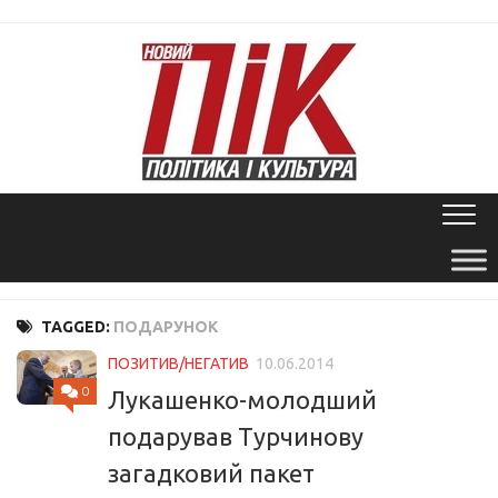
Skip
to
content
TAGGED:
ПОДАРУНОК
ПОЗИТИВ/НЕГАТИВ
10.06.2014
0
Лукашенко-молодший
подарував Турчинову
загадковий пакет