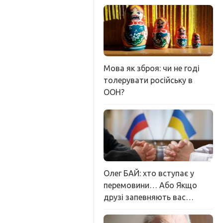
Мова як зброя: чи не годі
толерувати російську в
ООН?
Олег БАЙ: хто вступає у
перемовини… Або Якщо
друзі запевняють вас…