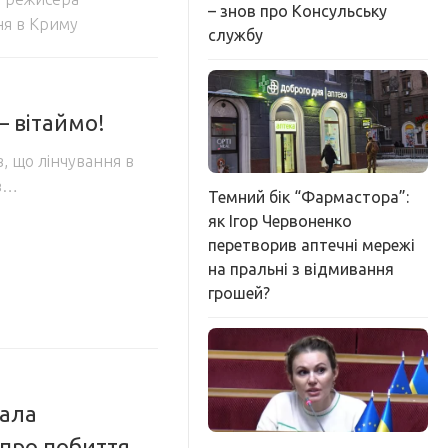
– знов про Консульську
ня в Криму
службу
– вітаймо!
в, що лінчування в
ів…
Темний бік “Фармастора”:
як Ігор Червоненко
перетворив аптечні мережі
на пральні з відмивання
грошей?
вала
 про побиття