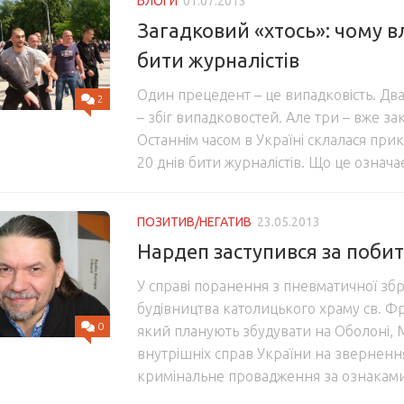
БЛОГИ
01.07.2013
Загадковий «хтось»: чому в
бити журналістів
Один прецедент – це випадковість. Дв
2
– збіг випадковостей. Але три – вже з
Останнім часом в Україні склалася прик
20 днів бити журналістів. Що це означа
ПОЗИТИВ/НЕГАТИВ
23.05.2013
Нардеп заступився за поби
У справі поранення з пневматичної збр
будівництва католицького храму св. Ф
0
який планують збудувати на Оболоні, М
внутрішніх справ України на зверненн
кримінальне провадження за ознаками 