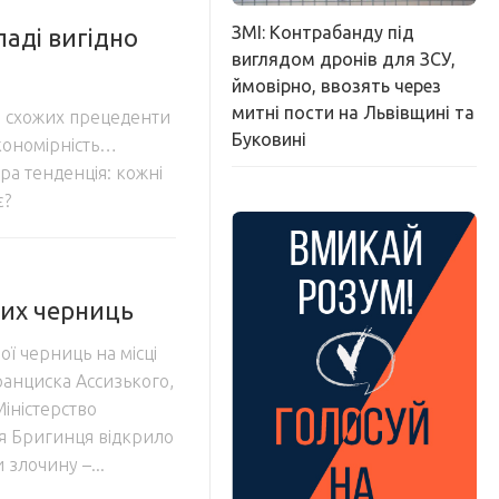
ЗМІ: Контрабанду під
ладі вигідно
виглядом дронів для ЗСУ,
ймовірно, ввозять через
митні пости на Львівщині та
а схожих прецеденти
Буковині
акономірність…
ра тенденція: кожні
є?
тих черниць
ої черниць на місці
ранциска Ассизького,
іністерство
я Бригинця відкрило
злочину –...