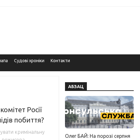
мапа
Судові хроніки
Контакти
АБЗАЦ
комітет Росії
лідів побиття?
шувати кримінальну
Олег БАЙ: На порозі серпня
о режисера