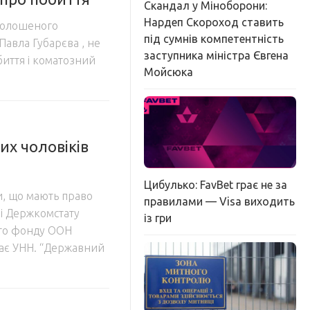
Скандал у Міноборони:
Нардеп Скороход ставить
голошеного
під сумнів компетентність
Павла Губарєва , не
заступника міністра Євгена
биття і коматозний
Мойсюка
их чоловіків
Цибулько: FavBet грає не за
и, що мають право
правилами — Visa виходить
ні Держкомстату
із гри
ого фонду ООН
дає УНН. “Державний