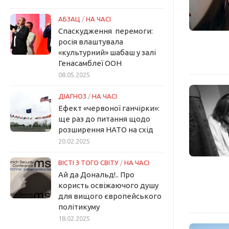
АБЗАЦ
/
НА ЧАСІ
Спаскудження перемоги:
росія влаштувала
«культурний» шабаш у залі
Генасамблеї ООН
08.05.2025
ДІАГНОЗ
/
НА ЧАСІ
Ефект «червоної ганчірки»:
ще раз до питання щодо
розширення НАТО на схід
20.02.2025
ВІСТІ З ТОГО СВІТУ
/
НА ЧАСІ
Ай да Дональд!.. Про
користь освіжаючого душу
для вищого європейського
політикуму
18.02.2025