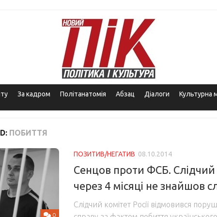
іту
За кадром
Політанатомія
Абзац
Діалоги
Культурна 
D:
ПОБИТТЯ
ПОЗИТИВ/НЕГАТИВ
08.10.2014
Сенцов проти ФСБ. Слідчий 
через 4 місяці не знайшов с
Слідчий комітет Росії відмовився пору
0
справу за фактом побиття українськог