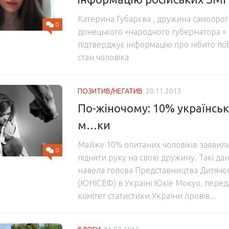
Катерина Губарєва , дружина самопро
0
донецького «народного губернатора » 
підтверджує інформацію про нібито по
стан чоловіка
ПОЗИТИВ/НЕГАТИВ
20.11.2013
По-жіночому: 10% українськ
м…ки
Майже 10% опитаних чоловіків заявил
0
підняти руку на свою дружину. Такі да
навела голова Представництва Дитяч
(ЮНІСЕФ) в Україні Юкіе Мокуо, пере
комітет статистики України провів...