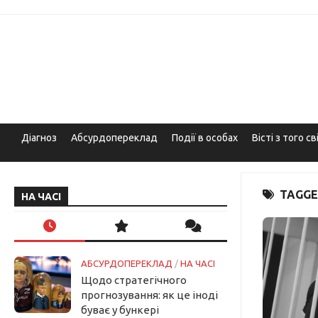
Skip
to
content
Діагноз
Абсурдопереклад
Події в особах
Вісті з того св
TAGGE
НА ЧАСІ
АБСУРДОПЕРЕКЛАД
/
НА ЧАСІ
Щодо стратегічного
прогнозування: як це іноді
буває у бункері