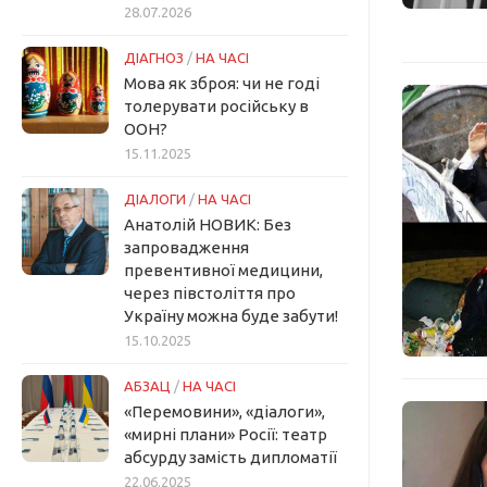
28.07.2026
ДІАГНОЗ
/
НА ЧАСІ
Мова як зброя: чи не годі
толерувати російську в
ООН?
15.11.2025
ДІАЛОГИ
/
НА ЧАСІ
Анатолій НОВИК: Без
запровадження
превентивної медицини,
через півстоліття про
Україну можна буде забути!
15.10.2025
АБЗАЦ
/
НА ЧАСІ
«Перемовини», «діалоги»,
«мирні плани» Росії: театр
абсурду замість дипломатії
22.06.2025