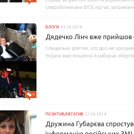
співробітниками ФСБ під час затриман
БЛОГИ
01.10.2014
Дядечко Лінч вже прийшов 
Спеціально для тих, хто досі не зрозумі
Україні вже почалося й набирає оберт
0
ПОЗИТИВ/НЕГАТИВ
21.03.2014
Дружина Губарєва спросту
інформацію російських ЗМІ