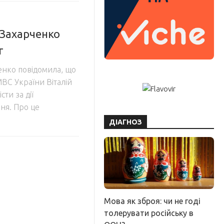
 Захарченко
г
енко повідомила, що
 МВС України Віталій
ти за дії
вня. Про це
ДІАГНОЗ
Мова як зброя: чи не годі
толерувати російську в