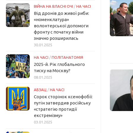
ВІЙНА НА ВЛАСНІ ОЧІ
/
НА ЧАСІ
Від дронів до живої риби:
«номенклатура»
волонтерської допомоги
фронту с початку війни
значно розширилась
30.01.2025
НА ЧАСІ
/
ПОЛІТАНАТОМІЯ
2025-й. Рік глобального
тиску на Москву?
08.01.2025
АБЗАЦ
/
НА ЧАСІ
Сорок сторінок ксенофобії:
путін затвердив російську
«стратегію протидії
екстремізму»
03.01.2025