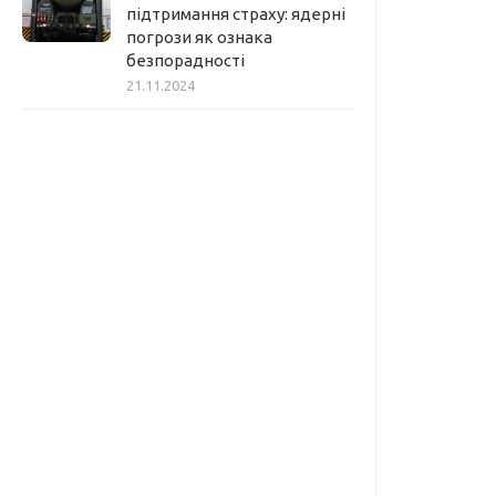
підтримання страху: ядерні
погрози як ознака
безпорадності
21.11.2024