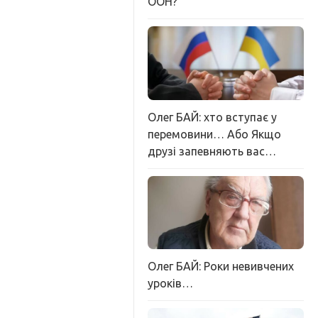
ООН?
Олег БАЙ: хто вступає у
перемовини… Або Якщо
друзі запевняють вас…
Олег БАЙ: Роки невивчених
уроків…