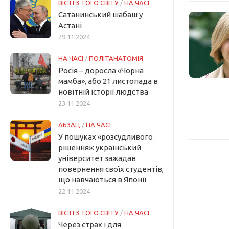
ВІСТІ З ТОГО СВІТУ
/
НА ЧАСІ
Сатанинський шабаш у
Астані
29.11.2024
НА ЧАСІ
/
ПОЛІТАНАТОМІЯ
Росія – доросла «Чорна
мамба», або 21 листопада в
новітній історії людства
23.11.2024
АБЗАЦ
/
НА ЧАСІ
У пошуках «розсудливого
рішення»: український
університет зажадав
повернення своїх студентів,
що навчаються в Японії
22.11.2024
ВІСТІ З ТОГО СВІТУ
/
НА ЧАСІ
Через страх і для