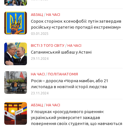
АБЗАЦ
/
НА ЧАСІ
Сорок сторінок ксенофобії: путін затвердив
російську «стратегію протидії екстремізму»
03.01.2025
ВІСТІ З ТОГО СВІТУ
/
НА ЧАСІ
Сатанинський шабаш у Астані
29.11.2024
НА ЧАСІ
/
ПОЛІТАНАТОМІЯ
Росія – доросла «Чорна мамба», або 21
листопада в новітній історії людства
23.11.2024
АБЗАЦ
/
НА ЧАСІ
У пошуках «розсудливого рішення»:
український університет зажадав
повернення своїх студентів, що навчаються