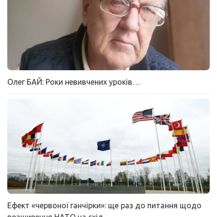
Олег БАЙ: Роки невивчених уроків…
Ефект «червоної ганчірки»: ще раз до питання щодо