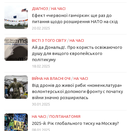
ДІАГНОЗ
/
НА ЧАСІ
Ефект «червоної ганчірки»: ще раз до
питання щодо розширення НАТО на схід
20.02.2025
ВІСТІ З ТОГО СВІТУ
/
НА ЧАСІ
Ай да Дональд!.. Про користь освіжаючого
душу для вищого європейського
політикуму
18.02.2025
ВІЙНА НА ВЛАСНІ ОЧІ
/
НА ЧАСІ
Від дронів до живої риби: «номенклатура»
волонтерської допомоги фронту с початку
війни значно розширилась
30.01.2025
НА ЧАСІ
/
ПОЛІТАНАТОМІЯ
2025-й. Рік глобального тиску на Москву?
08.01.2025