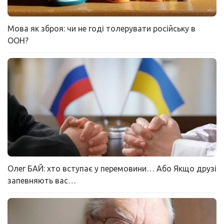
Мова як зброя: чи не годі толерувати російську в
ООН?
Олег БАЙ: хто вступає у перемовини… Або Якщо друзі
запевняють вас…