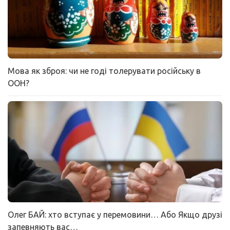
Мова як зброя: чи не годі толерувати російську в
ООН?
Олег БАЙ: хто вступає у перемовини… Або Якщо друзі
запевняють вас…