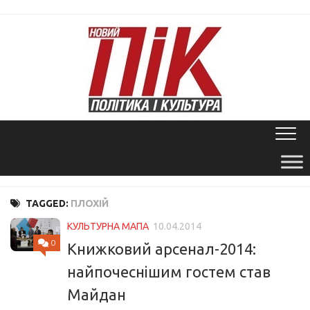
Skip
to
content
TAGGED:
ПЛОХІЙ
КУЛЬТУРНА МАПА
10.04.2014
0
Книжковий арсенал-2014:
найпочеснішим гостем став
Майдан