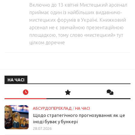
Включно до 13 квітня Мистецький арсенал
приймає один із найбільших видавничо-
мистецьких форумів в Україні. Книжковий
арсенал не є звичайною презентаційною
площадкою, тому слово «мистецький» тут
цілком доречне
НА ЧАСІ
АБСУРДОПЕРЕКЛАД
/
НА ЧАСІ
Щодо стратегічного прогнозування: як це
іноді буває у бункері
28.07.2026