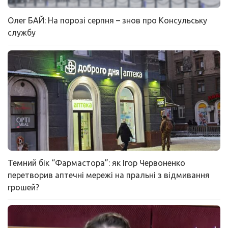
Олег БАЙ: На порозі серпня – знов про Консульську
службу
Темний бік “Фармастора”: як Ігор Червоненко
перетворив аптечні мережі на пральні з відмивання
грошей?