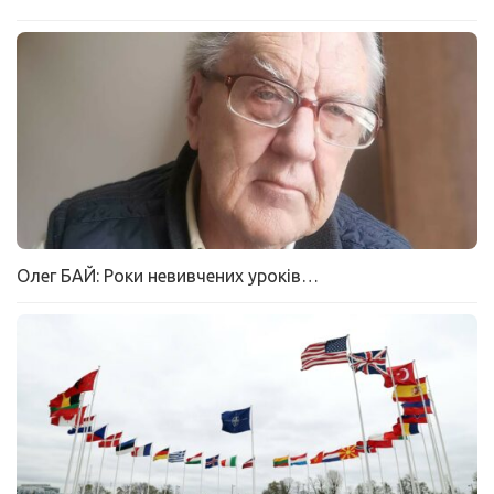
Олег БАЙ: Роки невивчених уроків…