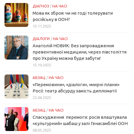
ДІАГНОЗ
/
НА ЧАСІ
Мова як зброя: чи не годі толерувати
російську в ООН?
15.11.2025
ДІАЛОГИ
/
НА ЧАСІ
Анатолій НОВИК: Без запровадження
превентивної медицини, через півстоліття
про Україну можна буде забути!
15.10.2025
АБЗАЦ
/
НА ЧАСІ
«Перемовини», «діалоги», «мирні плани»
Росії: театр абсурду замість дипломатії
22.06.2025
АБЗАЦ
/
НА ЧАСІ
Спаскудження перемоги: росія влаштувала
«культурний» шабаш у залі Генасамблеї ООН
08.05.2025