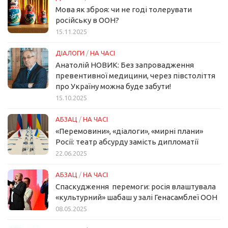
Мова як зброя: чи не годі толерувати
російську в ООН?
15.11.2025
ДІАЛОГИ
/
НА ЧАСІ
Анатолій НОВИК: Без запровадження
превентивної медицини, через півстоліття
про Україну можна буде забути!
15.10.2025
АБЗАЦ
/
НА ЧАСІ
«Перемовини», «діалоги», «мирні плани»
Росії: театр абсурду замість дипломатії
22.06.2025
АБЗАЦ
/
НА ЧАСІ
Спаскудження перемоги: росія влаштувала
«культурний» шабаш у залі Генасамблеї ООН
08.05.2025