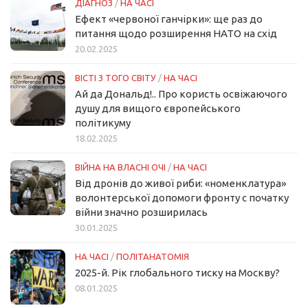
ДІАГНОЗ
/
НА ЧАСІ
Ефект «червоної ганчірки»: ще раз до
питання щодо розширення НАТО на схід
20.02.2025
ВІСТІ З ТОГО СВІТУ
/
НА ЧАСІ
Ай да Дональд!.. Про користь освіжаючого
душу для вищого європейського
політикуму
18.02.2025
ВІЙНА НА ВЛАСНІ ОЧІ
/
НА ЧАСІ
Від дронів до живої риби: «номенклатура»
волонтерської допомоги фронту с початку
війни значно розширилась
30.01.2025
НА ЧАСІ
/
ПОЛІТАНАТОМІЯ
2025-й. Рік глобального тиску на Москву?
08.01.2025