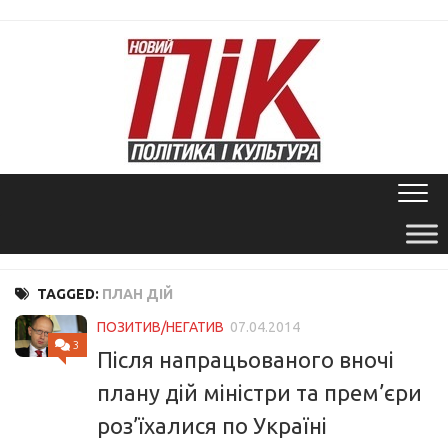
Skip
to
content
TAGGED:
ПЛАН ДІЙ
ПОЗИТИВ/НЕГАТИВ
07.04.2014
3
Після напрацьованого вночі
плану дій міністри та прем’єри
роз’їхалися по Україні