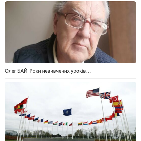
Олег БАЙ: Роки невивчених уроків…