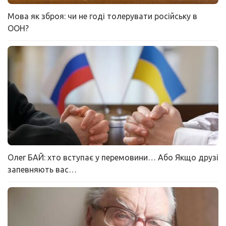
Мова як зброя: чи не годі толерувати російську в
ООН?
Олег БАЙ: хто вступає у перемовини… Або Якщо друзі
запевняють вас…