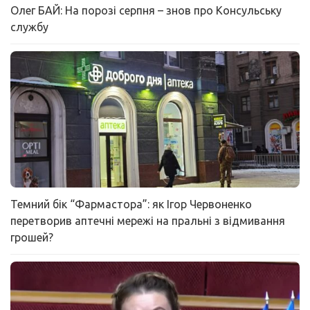
Олег БАЙ: На порозі серпня – знов про Консульську
службу
Темний бік “Фармастора”: як Ігор Червоненко
перетворив аптечні мережі на пральні з відмивання
грошей?