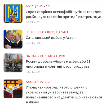
АБЗАЦ
/
НА ЧАСІ
Сорок сторінок ксенофобії: путін затвердив
російську «стратегію протидії екстремізму»
03.01.2025
ВІСТІ З ТОГО СВІТУ
/
НА ЧАСІ
Сатанинський шабаш у Астані
29.11.2024
НА ЧАСІ
/
ПОЛІТАНАТОМІЯ
Росія – доросла «Чорна мамба», або 21
листопада в новітній історії людства
23.11.2024
АБЗАЦ
/
НА ЧАСІ
У пошуках «розсудливого рішення»:
український університет зажадав
повернення своїх студентів, що навчаються
в Японії