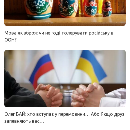
Мова як зброя: чи не годі толерувати російську в
ООН?
Олег БАЙ: хто вступає у перемовини… Або Якщо друзі
запевняють вас…