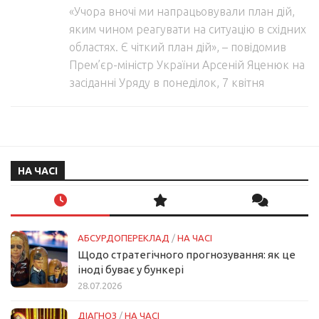
«Учора вночі ми напрацьовували план дій,
яким чином реагувати на ситуацію в східних
областях. Є чіткий план дій», – повідомив
Прем’єр-міністр України Арсеній Яценюк на
засіданні Уряду в понеділок, 7 квітня
НА ЧАСІ
АБСУРДОПЕРЕКЛАД
/
НА ЧАСІ
Щодо стратегічного прогнозування: як це
іноді буває у бункері
28.07.2026
ДІАГНОЗ
/
НА ЧАСІ