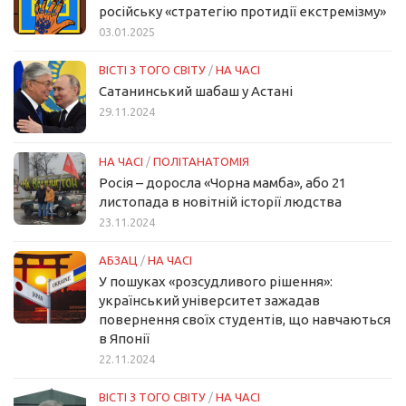
російську «стратегію протидії екстремізму»
03.01.2025
ВІСТІ З ТОГО СВІТУ
/
НА ЧАСІ
Сатанинський шабаш у Астані
29.11.2024
НА ЧАСІ
/
ПОЛІТАНАТОМІЯ
Росія – доросла «Чорна мамба», або 21
листопада в новітній історії людства
23.11.2024
АБЗАЦ
/
НА ЧАСІ
У пошуках «розсудливого рішення»:
український університет зажадав
повернення своїх студентів, що навчаються
в Японії
22.11.2024
ВІСТІ З ТОГО СВІТУ
/
НА ЧАСІ