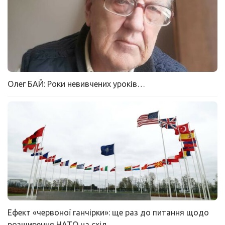
Олег БАЙ: Роки невивчених уроків…
Ефект «червоної ганчірки»: ще раз до питання щодо
розширення НАТО на схід