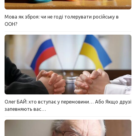
Мова як зброя: чи не годі толерувати російську в
ООН?
Олег БАЙ: хто вступає у перемовини… Або Якщо друзі
запевняють вас…