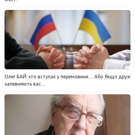
Олег БАЙ: хто вступає у перемовини… Або Якщо друзі
запевняють вас…