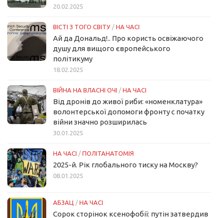
20.02.2025
ВІСТІ З ТОГО СВІТУ
/
НА ЧАСІ
Ай да Дональд!.. Про користь освіжаючого
душу для вищого європейського
політикуму
18.02.2025
ВІЙНА НА ВЛАСНІ ОЧІ
/
НА ЧАСІ
Від дронів до живої риби: «номенклатура»
волонтерської допомоги фронту с початку
війни значно розширилась
30.01.2025
НА ЧАСІ
/
ПОЛІТАНАТОМІЯ
2025-й. Рік глобального тиску на Москву?
08.01.2025
АБЗАЦ
/
НА ЧАСІ
Сорок сторінок ксенофобії: путін затвердив