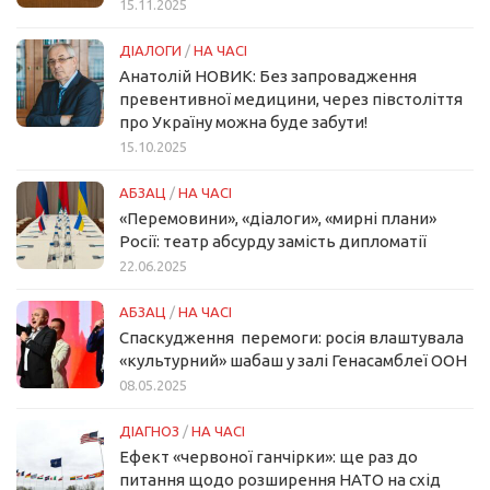
15.11.2025
ДІАЛОГИ
/
НА ЧАСІ
Анатолій НОВИК: Без запровадження
превентивної медицини, через півстоліття
про Україну можна буде забути!
15.10.2025
АБЗАЦ
/
НА ЧАСІ
«Перемовини», «діалоги», «мирні плани»
Росії: театр абсурду замість дипломатії
22.06.2025
АБЗАЦ
/
НА ЧАСІ
Спаскудження перемоги: росія влаштувала
«культурний» шабаш у залі Генасамблеї ООН
08.05.2025
ДІАГНОЗ
/
НА ЧАСІ
Ефект «червоної ганчірки»: ще раз до
питання щодо розширення НАТО на схід