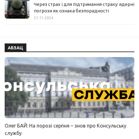
Через страх і для підтримання страху: ядерні
погрози як ознака безпорадності
21.11.2024
АБЗАЦ
Олег БАЙ: На порозі серпня – знов про Консульську
службу