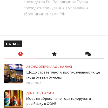
президента РФ Володимира Путіна
проходять тренування з управління
збройними силами РФ
НА ЧАСІ
АБСУРДОПЕРЕКЛАД
/
НА ЧАСІ
Щодо стратегічного прогнозування: як це
іноді буває у бункері
28.07.2026
ДІАГНОЗ
/
НА ЧАСІ
Мова як зброя: чи не годі толерувати
російську в ООН?