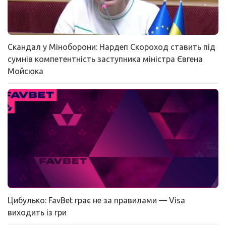
Скандал у Міноборони: Нардеп Скороход ставить під
сумнів компетентність заступника міністра Євгена
Мойсюка
Цибулько: FavBet грає не за правилами — Visa
виходить із гри