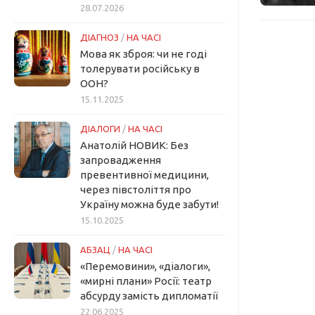
28.07.2026
ДІАГНОЗ
/
НА ЧАСІ
Мова як зброя: чи не годі
толерувати російську в
ООН?
15.11.2025
ДІАЛОГИ
/
НА ЧАСІ
Анатолій НОВИК: Без
запровадження
превентивної медицини,
через півстоліття про
Україну можна буде забути!
15.10.2025
АБЗАЦ
/
НА ЧАСІ
«Перемовини», «діалоги»,
«мирні плани» Росії: театр
абсурду замість дипломатії
22.06.2025