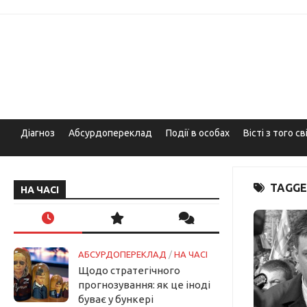
Skip
to
content
Діагноз
Абсурдопереклад
Події в особах
Вісті з того св
TAGGE
НА ЧАСІ
АБСУРДОПЕРЕКЛАД
/
НА ЧАСІ
Щодо стратегічного
прогнозування: як це іноді
буває у бункері