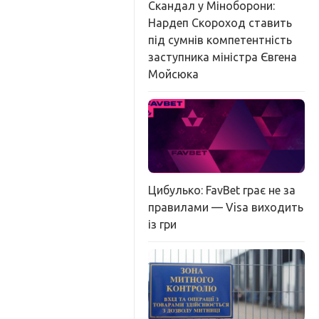
Скандал у Міноборони:
Нардеп Скороход ставить
під сумнів компетентність
заступника міністра Євгена
Мойсюка
Цибулько: FavBet грає не за
правилами — Visa виходить
із гри