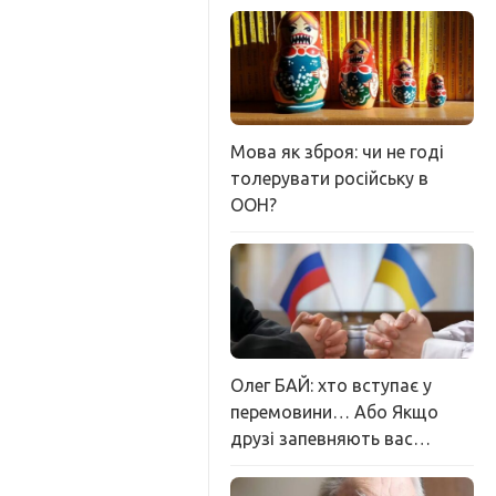
Мова як зброя: чи не годі
толерувати російську в
ООН?
Олег БАЙ: хто вступає у
перемовини… Або Якщо
друзі запевняють вас…