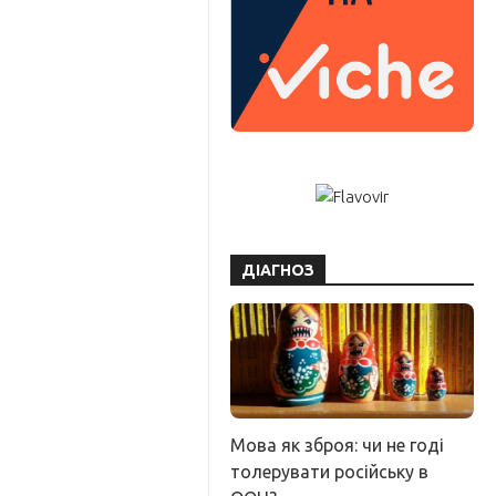
ДІАГНОЗ
Мова як зброя: чи не годі
толерувати російську в