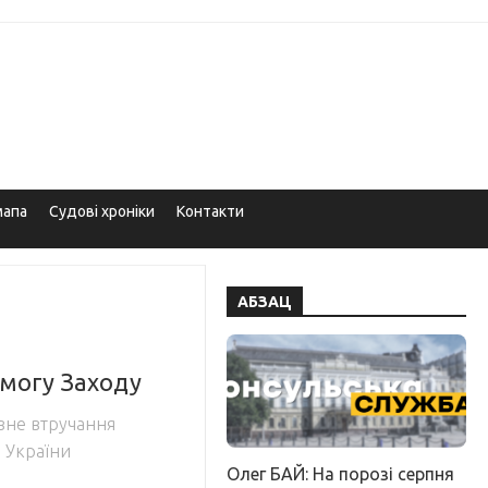
мапа
Судові хроніки
Контакти
АБЗАЦ
могу Заходу
вне втручання
и України
Олег БАЙ: На порозі серпня