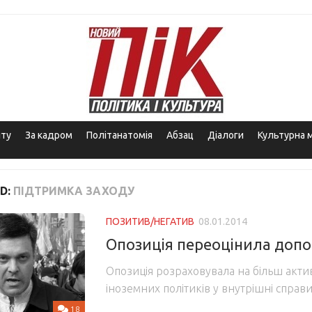
іту
За кадром
Політанатомія
Абзац
Діалоги
Культурна 
D:
ПІДТРИМКА ЗАХОДУ
ПОЗИТИВ/НЕГАТИВ
08.01.2014
Опозиція переоцінила допо
Опозиція розраховувала на більш акти
іноземних політиків у внутрішні справ
18