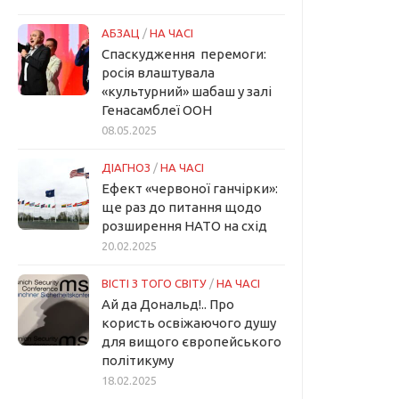
АБЗАЦ
/
НА ЧАСІ
Спаскудження перемоги:
росія влаштувала
«культурний» шабаш у залі
Генасамблеї ООН
08.05.2025
ДІАГНОЗ
/
НА ЧАСІ
Ефект «червоної ганчірки»:
ще раз до питання щодо
розширення НАТО на схід
20.02.2025
ВІСТІ З ТОГО СВІТУ
/
НА ЧАСІ
Ай да Дональд!.. Про
користь освіжаючого душу
для вищого європейського
політикуму
18.02.2025