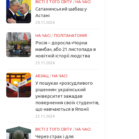
ВІСТІ З ТОГО СВІТУ
/
НА ЧАСІ
Сатанинський шабаш у
Астані
29.11.2024
НА ЧАСІ
/
ПОЛІТАНАТОМІЯ
Росія – доросла «Чорна
мамба», або 21 листопада в
новітній історії людства
23.11.2024
АБЗАЦ
/
НА ЧАСІ
У пошуках «розсудливого
рішення»: український
університет зажадав
повернення своїх студентів,
що навчаються в Японії
22.11.2024
ВІСТІ З ТОГО СВІТУ
/
НА ЧАСІ
Через страх і для