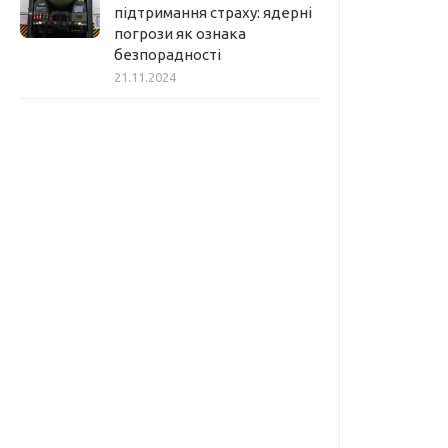
підтримання страху: ядерні
погрози як ознака
безпорадності
21.11.2024