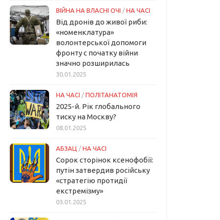
ВІЙНА НА ВЛАСНІ ОЧІ
/
НА ЧАСІ
Від дронів до живої риби:
«номенклатура»
волонтерської допомоги
фронту с початку війни
значно розширилась
30.01.2025
НА ЧАСІ
/
ПОЛІТАНАТОМІЯ
2025-й. Рік глобального
тиску на Москву?
08.01.2025
АБЗАЦ
/
НА ЧАСІ
Сорок сторінок ксенофобії:
путін затвердив російську
«стратегію протидії
екстремізму»
03.01.2025