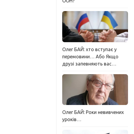
ООН?
Олег БАЙ: хто вступає у
перемовини… Або Якщо
друзі запевняють вас…
Олег БАЙ: Роки невивчених
уроків…