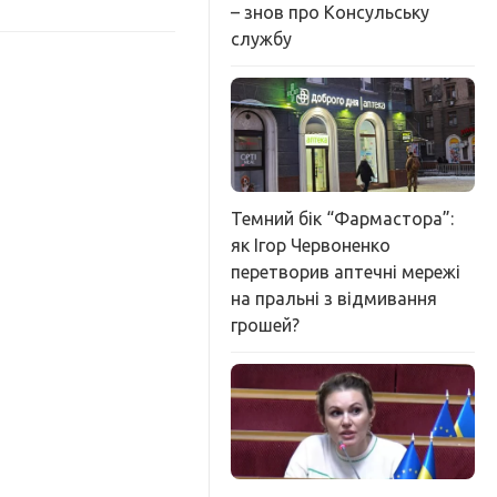
– знов про Консульську
службу
Темний бік “Фармастора”:
як Ігор Червоненко
перетворив аптечні мережі
на пральні з відмивання
грошей?