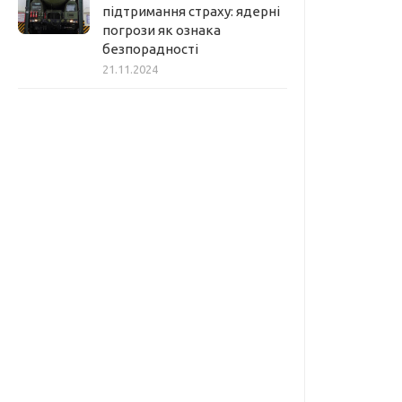
підтримання страху: ядерні
погрози як ознака
безпорадності
21.11.2024