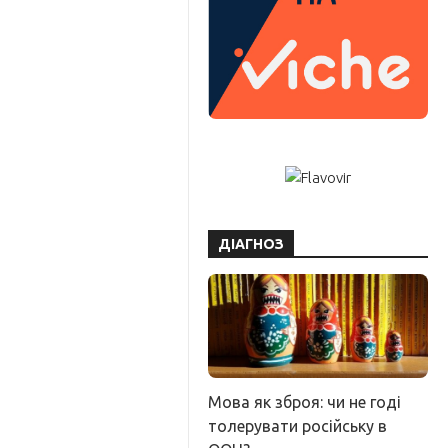
ДІАГНОЗ
Мова як зброя: чи не годі
толерувати російську в