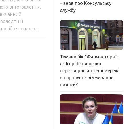
– знов про Консульську
ого виготовлення.
службу
звичайний
володіти й
ю або частково...
Темний бік “Фармастора”:
як Ігор Червоненко
перетворив аптечні мережі
на пральні з відмивання
грошей?