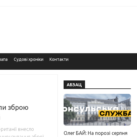
мапа
Судові хроніки
Контакти
АБЗАЦ
ли зброю
і
ританії внесло
Олег БАЙ: На порозі серпня
інцензування зброї