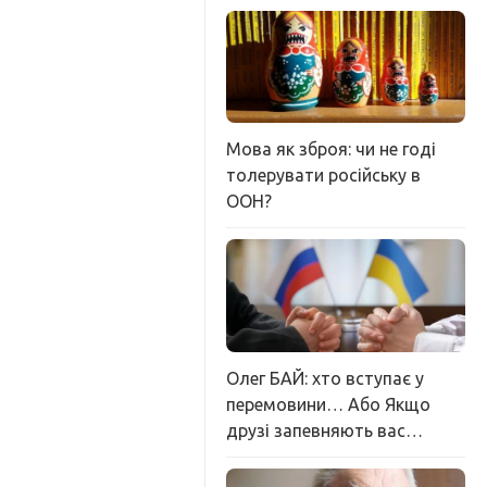
Мова як зброя: чи не годі
толерувати російську в
ООН?
Олег БАЙ: хто вступає у
перемовини… Або Якщо
друзі запевняють вас…