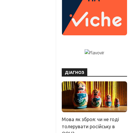
ДІАГНОЗ
Мова як зброя: чи не годі
толерувати російську в