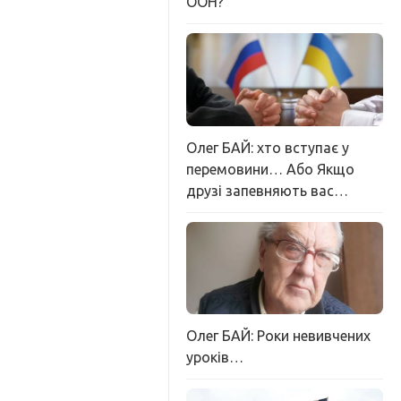
ООН?
Олег БАЙ: хто вступає у
перемовини… Або Якщо
друзі запевняють вас…
Олег БАЙ: Роки невивчених
уроків…