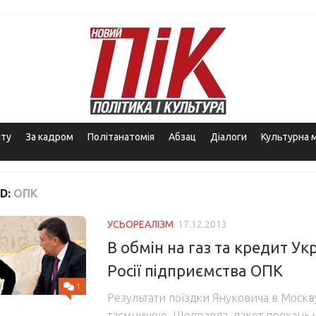
іту
За кадром
Політанатомія
Абзац
Діалоги
Культурна 
D:
ОПК
УСЬОРЕАЛІЗМ
17.12.2013
В обмін на газ та кредит Ук
Росії підприємства ОПК
1
Результати поїздки Януковича в Москву
таємницею. Щоправда, пакет прохань 