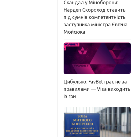
Скандал у Міноборони:
Нардеп Скороход ставить
під сумнів компетентність
заступника міністра Євгена
Мойсюка
Цибулько: FavBet грає не за
правилами — Visa виходить
із гри