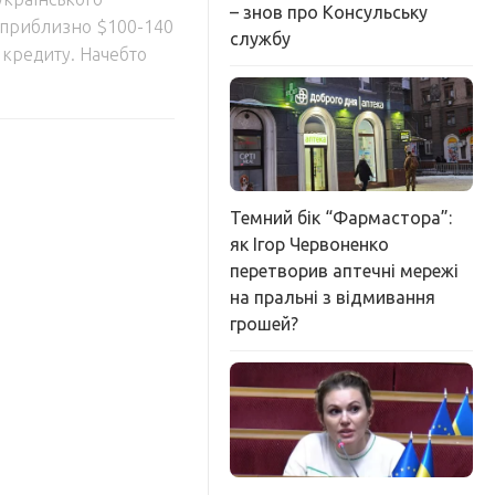
– знов про Консульську
з приблизно $100-140
службу
о кредиту. Начебто
Темний бік “Фармастора”:
як Ігор Червоненко
перетворив аптечні мережі
на пральні з відмивання
грошей?