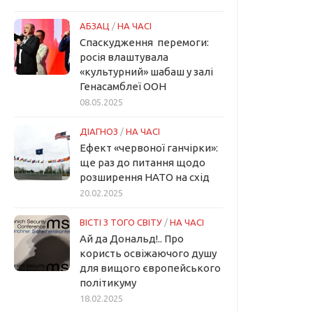
АБЗАЦ
/
НА ЧАСІ
Спаскудження перемоги:
росія влаштувала
«культурний» шабаш у залі
Генасамблеї ООН
08.05.2025
ДІАГНОЗ
/
НА ЧАСІ
Ефект «червоної ганчірки»:
ще раз до питання щодо
розширення НАТО на схід
20.02.2025
ВІСТІ З ТОГО СВІТУ
/
НА ЧАСІ
Ай да Дональд!.. Про
користь освіжаючого душу
для вищого європейського
політикуму
18.02.2025