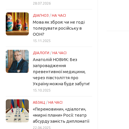
28.07.2026
ДІАГНОЗ
/
НА ЧАСІ
Мова як зброя: чи не годі
толерувати російську в
ООН?
15.11.2025
ДІАЛОГИ
/
НА ЧАСІ
Анатолій НОВИК: Без
запровадження
превентивної медицини,
через півстоліття про
Україну можна буде забути!
15.10.2025
АБЗАЦ
/
НА ЧАСІ
«Перемовини», «діалоги»,
«мирні плани» Росії: театр
абсурду замість дипломатії
22.06.2025