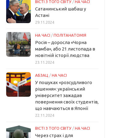
ВІСТІ З ТОГО СВІТУ
/
НА ЧАСІ
Сатанинський шабаш у
Астані
29.11.2024
НА ЧАСІ
/
ПОЛІТАНАТОМІЯ
Росія – доросла «Чорна
мамба», або 21 листопада в
новітній історії людства
23.11.2024
АБЗАЦ
/
НА ЧАСІ
У пошуках «розсудливого
рішення»: український
університет зажадав
повернення своїх студентів,
що навчаються в Японії
22.11.2024
ВІСТІ З ТОГО СВІТУ
/
НА ЧАСІ
Через страх і для