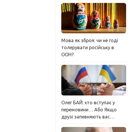
Мова як зброя: чи не годі
толерувати російську в
ООН?
Олег БАЙ: хто вступає у
перемовини… Або Якщо
друзі запевняють вас…