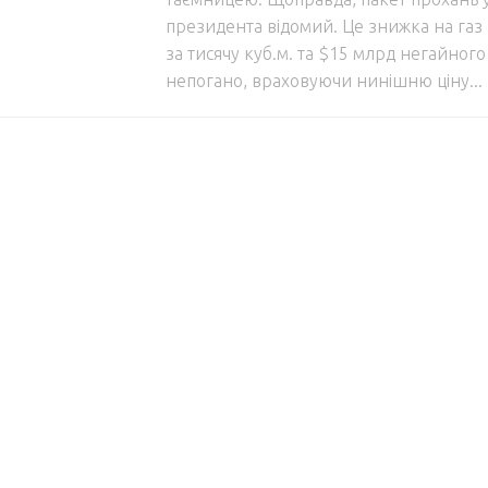
президента відомий. Це знижка на га
за тисячу куб.м. та $15 млрд негайног
непогано, враховуючи нинішню ціну...