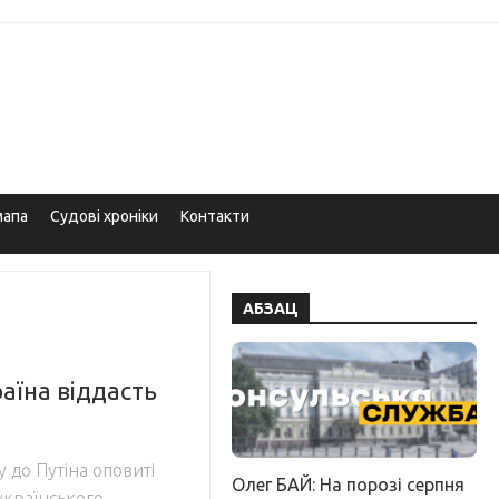
мапа
Судові хроніки
Контакти
АБЗАЦ
раїна віддасть
 до Путіна оповиті
Олег БАЙ: На порозі серпня
українського