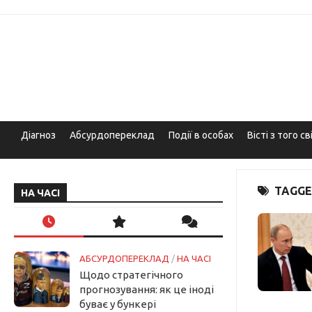
Skip
to
content
Діагноз
Абсурдопереклад
Події в особах
Вісті з того св
TAGGE
НА ЧАСІ
АБСУРДОПЕРЕКЛАД
/
НА ЧАСІ
Щодо стратегічного
прогнозування: як це іноді
буває у бункері