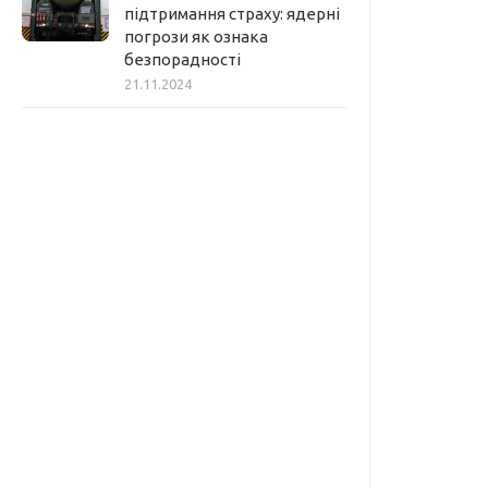
підтримання страху: ядерні
погрози як ознака
безпорадності
21.11.2024