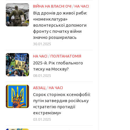
ВІЙНА НА ВЛАСНІ ОЧІ
/
НА ЧАСІ
Від дронів до живої риби:
«номенклатура»
волонтерської допомоги
фронту с початку війни
значно розширилась
30.01.2025
НА ЧАСІ
/
ПОЛІТАНАТОМІЯ
2025-й. Рік глобального
тиску на Москву?
08.01.2025
АБЗАЦ
/
НА ЧАСІ
Сорок сторінок ксенофобії:
путін затвердив російську
«стратегію протидії
екстремізму»
03.01.2025