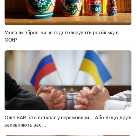
Мова як зброя: чи не годі толерувати російську в
ООН?
Олег БАЙ: хто вступає у перемовини… Або Якщо друзі
запевняють вас…