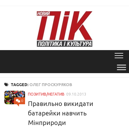
Skip
to
content
TAGGED:
ОЛЕГ ПРОСКУРЯКОВ
ПОЗИТИВ/НЕГАТИВ
09.10.2013
0
Правильно викидати
батарейки навчить
Мінприроди