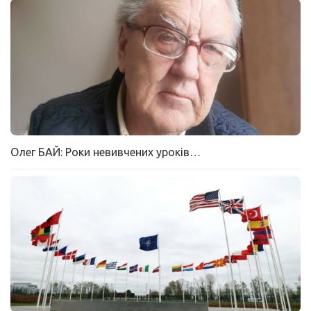
Олег БАЙ: Роки невивчених уроків…