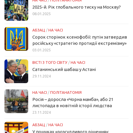
НА ЧАСІ
/
ПОЛІТАНАТОМІЯ
2025-й. Рік глобального тиску на Москву?
08.01.2025
АБЗАЦ
/
НА ЧАСІ
Сорок сторінок ксенофобії: путін затвердив
російську «стратегію протидії екстремізму»
03.01.2025
ВІСТІ З ТОГО СВІТУ
/
НА ЧАСІ
Сатанинський шабаш у Астані
29.11.2024
НА ЧАСІ
/
ПОЛІТАНАТОМІЯ
Росія – доросла «Чорна мамба», або 21
листопада в новітній історії людства
23.11.2024
АБЗАЦ
/
НА ЧАСІ
У пошуках «розсудливого рішення»: