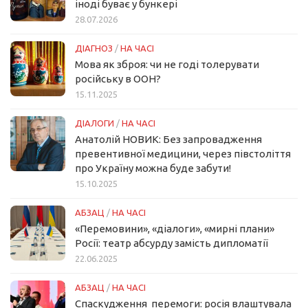
іноді буває у бункері
28.07.2026
ДІАГНОЗ
/
НА ЧАСІ
Мова як зброя: чи не годі толерувати
російську в ООН?
15.11.2025
ДІАЛОГИ
/
НА ЧАСІ
Анатолій НОВИК: Без запровадження
превентивної медицини, через півстоліття
про Україну можна буде забути!
15.10.2025
АБЗАЦ
/
НА ЧАСІ
«Перемовини», «діалоги», «мирні плани»
Росії: театр абсурду замість дипломатії
22.06.2025
АБЗАЦ
/
НА ЧАСІ
Спаскудження перемоги: росія влаштувала