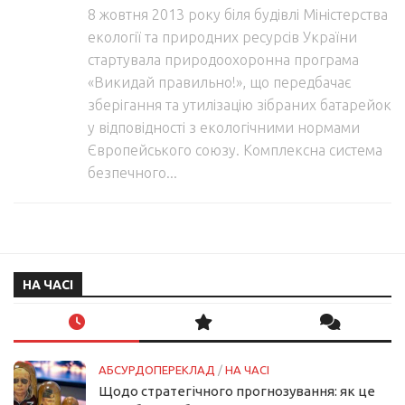
8 жовтня 2013 року біля будівлі Міністерства
екології та природних ресурсів України
стартувала природоохоронна програма
«Викидай правильно!», що передбачає
зберігання та утилізацію зібраних батарейок
у відповідності з екологічними нормами
Європейського союзу. Комплексна система
безпечного...
НА ЧАСІ
АБСУРДОПЕРЕКЛАД
/
НА ЧАСІ
Щодо стратегічного прогнозування: як це