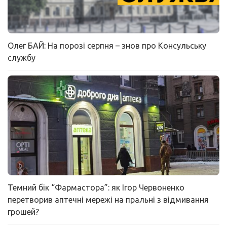
Олег БАЙ: На порозі серпня – знов про Консульську
службу
Темний бік “Фармастора”: як Ігор Червоненко
перетворив аптечні мережі на пральні з відмивання
грошей?