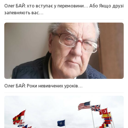
Олег БАЙ: хто вступає у перемовини… Або Якщо друзі
запевняють вас…
Олег БАЙ: Роки невивчених уроків…