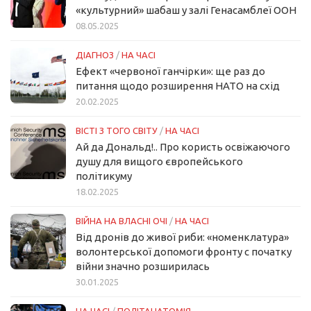
«культурний» шабаш у залі Генасамблеї ООН
08.05.2025
ДІАГНОЗ
/
НА ЧАСІ
Ефект «червоної ганчірки»: ще раз до
питання щодо розширення НАТО на схід
20.02.2025
ВІСТІ З ТОГО СВІТУ
/
НА ЧАСІ
Ай да Дональд!.. Про користь освіжаючого
душу для вищого європейського
політикуму
18.02.2025
ВІЙНА НА ВЛАСНІ ОЧІ
/
НА ЧАСІ
Від дронів до живої риби: «номенклатура»
волонтерської допомоги фронту с початку
війни значно розширилась
30.01.2025