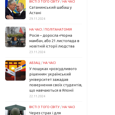
ВІСТІ З ТОГО СВІТУ
/
НА ЧАСІ
Сатанинський шабаш у
Астані
29.11.2024
НА ЧАСІ
/
ПОЛІТАНАТОМІЯ
Росія – доросла «Чорна
мамба», або 21 листопада в
новітній історії людства
23.11.2024
АБЗАЦ
/
НА ЧАСІ
У пошуках «розсудливого
рішення»: український
університет зажадав
повернення своїх студентів,
що навчаються в Японії
22.11.2024
ВІСТІ З ТОГО СВІТУ
/
НА ЧАСІ
Через страх і для