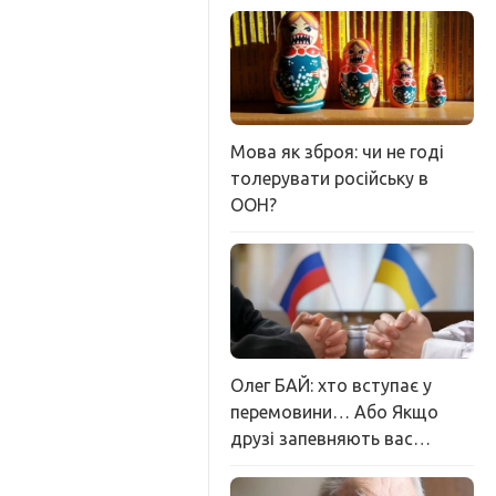
Мова як зброя: чи не годі
толерувати російську в
ООН?
Олег БАЙ: хто вступає у
перемовини… Або Якщо
друзі запевняють вас…