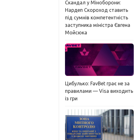
Скандал у Міноборони:
Нардеп Скороход ставить
під сумнів компетентність
заступника міністра Євгена
Мойсюка
Цибулько: FavBet грає не за
правилами — Visa виходить
із гри