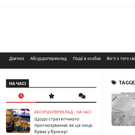
Skip
to
content
Діагноз
Абсурдопереклад
Події в особах
Вісті з того св
TAGGE
НА ЧАСІ
АБСУРДОПЕРЕКЛАД
/
НА ЧАСІ
Щодо стратегічного
прогнозування: як це іноді
буває у бункері