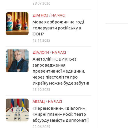
28.07.2026
ДІАГНОЗ
/
НА ЧАСІ
Мова як зброя: чи не годі
толерувати російську в
ООН?
15.11.2025
ДІАЛОГИ
/
НА ЧАСІ
Анатолій НОВИК: Без
запровадження
превентивної медицини,
через півстоліття про
Україну можна буде забути!
15.10.2025
АБЗАЦ
/
НА ЧАСІ
«Перемовини», «діалоги»,
«мирні плани» Росії: театр
абсурду замість дипломатії
22.06.2025