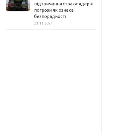
підтримання страху: ядерні
погрози як ознака
безпорадності
21.11.2024