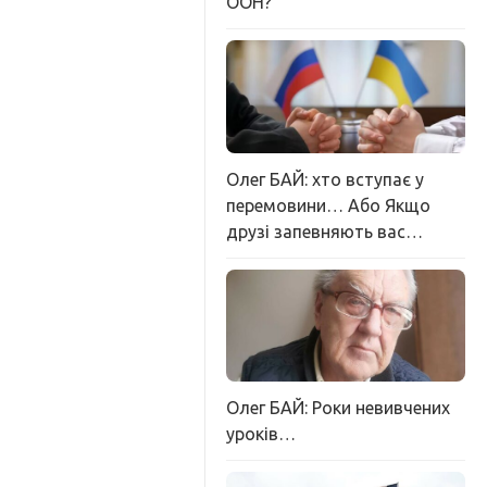
ООН?
Олег БАЙ: хто вступає у
перемовини… Або Якщо
друзі запевняють вас…
Олег БАЙ: Роки невивчених
уроків…