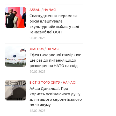
АБЗАЦ
/
НА ЧАСІ
Спаскудження перемоги:
росія влаштувала
«культурний» шабаш у залі
Генасамблеї ООН
08.05.2025
ДІАГНОЗ
/
НА ЧАСІ
Ефект «червоної ганчірки»:
ще раз до питання щодо
розширення НАТО на схід
20.02.2025
ВІСТІ З ТОГО СВІТУ
/
НА ЧАСІ
Ай да Дональд!.. Про
користь освіжаючого душу
для вищого європейського
політикуму
18.02.2025