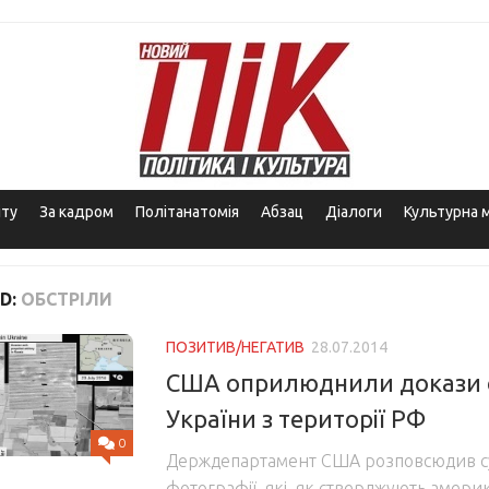
іту
За кадром
Політанатомія
Абзац
Діалоги
Культурна 
D:
ОБСТРІЛИ
ПОЗИТИВ/НЕГАТИВ
28.07.2014
США оприлюднили докази о
України з території РФ
0
Держдепартамент США розповсюдив с
фотографії, які, як стверджують америк