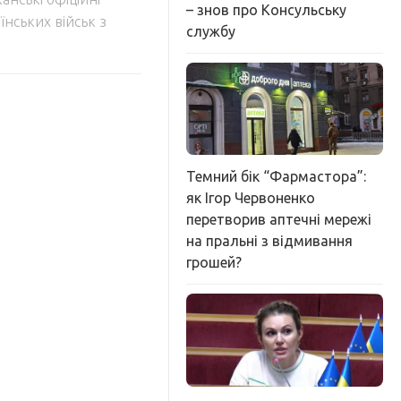
– знов про Консульську
їнських військ з
службу
Темний бік “Фармастора”:
як Ігор Червоненко
перетворив аптечні мережі
на пральні з відмивання
грошей?