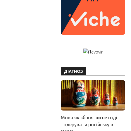
ДІАГНОЗ
Мова як зброя: чи не годі
толерувати російську в