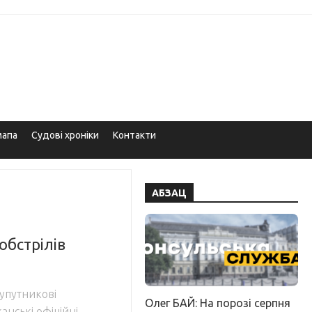
мапа
Судові хроніки
Контакти
АБЗАЦ
бстрілів
упутникові
Олег БАЙ: На порозі серпня
анські офіційні