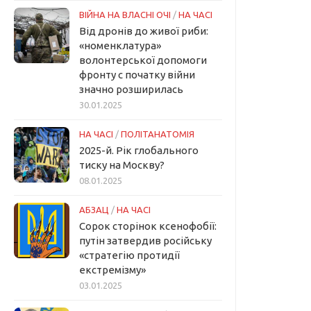
ВІЙНА НА ВЛАСНІ ОЧІ
/
НА ЧАСІ
Від дронів до живої риби:
«номенклатура»
волонтерської допомоги
фронту с початку війни
значно розширилась
30.01.2025
НА ЧАСІ
/
ПОЛІТАНАТОМІЯ
2025-й. Рік глобального
тиску на Москву?
08.01.2025
АБЗАЦ
/
НА ЧАСІ
Сорок сторінок ксенофобії:
путін затвердив російську
«стратегію протидії
екстремізму»
03.01.2025