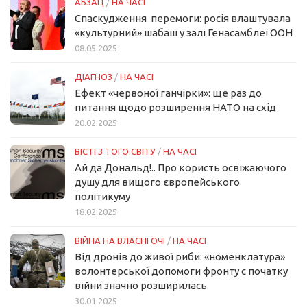
АБЗАЦ
/
НА ЧАСІ
Спаскудження перемоги: росія влаштувала
«культурний» шабаш у залі Генасамблеї ООН
08.05.2025
ДІАГНОЗ
/
НА ЧАСІ
Ефект «червоної ганчірки»: ще раз до
питання щодо розширення НАТО на схід
20.02.2025
ВІСТІ З ТОГО СВІТУ
/
НА ЧАСІ
Ай да Дональд!.. Про користь освіжаючого
душу для вищого європейського
політикуму
18.02.2025
ВІЙНА НА ВЛАСНІ ОЧІ
/
НА ЧАСІ
Від дронів до живої риби: «номенклатура»
волонтерської допомоги фронту с початку
війни значно розширилась
30.01.2025