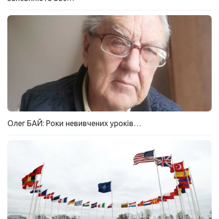
Олег БАЙ: Роки невивчених уроків…