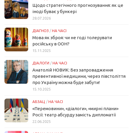
Щодо стратегічного прогнозування: як це
іноді буває у бункері
28.07.2026
ДІАГНОЗ
/
НА ЧАСІ
Мова як зброя: чи не годі толерувати
російську в ООН?
15.11.2025
ДІАЛОГИ
/
НА ЧАСІ
Анатолій НОВИК: Без запровадження
превентивної медицини, через півстоліття
про Україну можна буде забути!
15.10.2025
АБЗАЦ
/
НА ЧАСІ
«Перемовини», «діалоги», «мирні плани»
Росії: театр абсурду замість дипломатії
22.06.2025