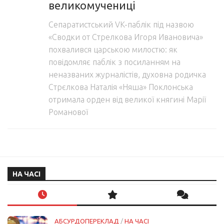
великомучениці
Сепаратистський VK-паблік під назвою
«Сводки от Стрелкова Игоря Ивановича»
похвалився царською милостю: як
повідомляє паблік з посиланням на
неназваних журналістів, духовна родичка
Стрєлкова Наталія «Няша» Поклонська
отримала орден від великої княгині Марії
Романової
НА ЧАСІ
АБСУРДОПЕРЕКЛАД
/
НА ЧАСІ