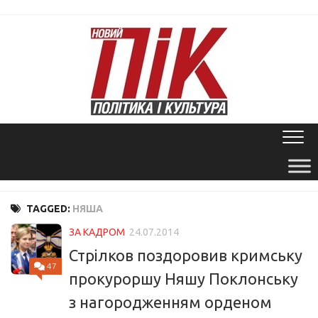
Skip
to
content
TAGGED:
НЯША
ЗА КАДРОМ
24.07.2014
Стрілков поздоровив кримську
47
прокуроршу Няшу Поклонську
з нагородженням орденом