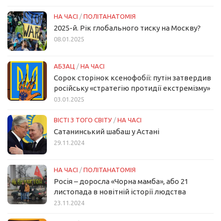
НА ЧАСІ
/
ПОЛІТАНАТОМІЯ
2025-й. Рік глобального тиску на Москву?
08.01.2025
АБЗАЦ
/
НА ЧАСІ
Сорок сторінок ксенофобії: путін затвердив
російську «стратегію протидії екстремізму»
03.01.2025
ВІСТІ З ТОГО СВІТУ
/
НА ЧАСІ
Сатанинський шабаш у Астані
29.11.2024
НА ЧАСІ
/
ПОЛІТАНАТОМІЯ
Росія – доросла «Чорна мамба», або 21
листопада в новітній історії людства
23.11.2024