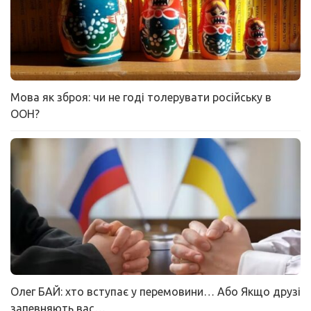
Мова як зброя: чи не годі толерувати російську в
ООН?
Олег БАЙ: хто вступає у перемовини… Або Якщо друзі
запевняють вас…