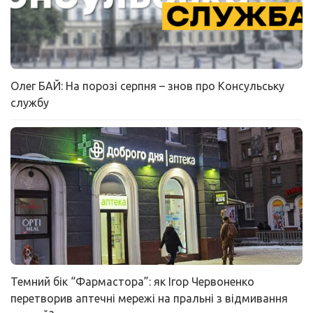
Олег БАЙ: На порозі серпня – знов про Консульську
службу
Темний бік “Фармастора”: як Ігор Червоненко
перетворив аптечні мережі на пральні з відмивання