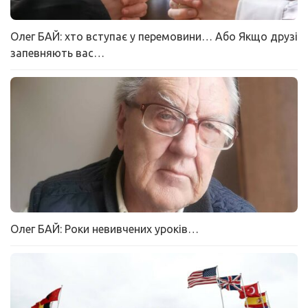
Олег БАЙ: хто вступає у перемовини… Або Якщо друзі
запевняють вас…
Олег БАЙ: Роки невивчених уроків…