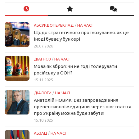
АБСУРДОПЕРЕКЛАД
/
НА ЧАСІ
Щодо стратегічного прогнозування: як це
іноді буває у бункері
28.07.2026
ДІАГНОЗ
/
НА ЧАСІ
Мова як зброя: чи не годі толерувати
російську в ООН?
15.11.2025
ДІАЛОГИ
/
НА ЧАСІ
Анатолій НОВИК: Без запровадження
превентивної медицини, через півстоліття
про Україну можна буде забути!
15.10.2025
АБЗАЦ
/
НА ЧАСІ