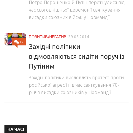
Петро Порошенко й Путін перетнулися під
час сьогоднішньої церемонії святкування
висадки союзних військ у Нормандії
ПОЗИТИВ/НЕГАТИВ
29.05.2014
17
Західні політики
відмовляються сидіти поруч із
Путіним
Західні політики висловлять протест проти
російської агресії під час святкування 70-
річчя висадки союзників у Нормандії
НА ЧАСІ