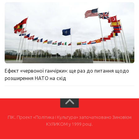
Ефект «червоної ганчірки»: ще раз до питання щодо
розширення НАТО на схід
ПІК. Проект «Політика і Культура» започатковано Зиновієм
КУЛИКОМ у 1999 році.