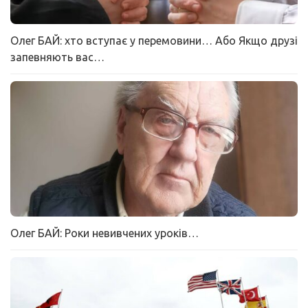
Олег БАЙ: хто вступає у перемовини… Або Якщо друзі
запевняють вас…
Олег БАЙ: Роки невивчених уроків…