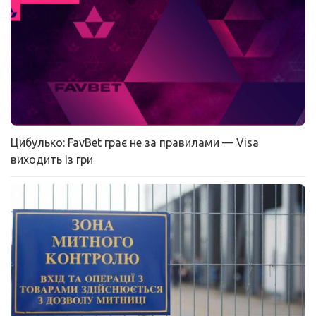
Цибулько: FavBet грає не за правилами — Visa
виходить із гри