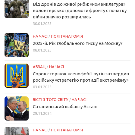
Від дронів до живої риби: «номенклатура»
волонтерської допомоги фронту с початку
війни значно розширилась
30.01.2025
НА ЧАСІ
/
ПОЛІТАНАТОМІЯ
2025-й. Рік глобального тиску на Москву?
08.01.2025
АБЗАЦ
/
НА ЧАСІ
Сорок сторінок ксенофобії: путін затвердив
російську «стратегію протидії екстремізму»
03.01.2025
ВІСТІ З ТОГО СВІТУ
/
НА ЧАСІ
Сатанинський шабаш у Астані
29.11.2024
НА ЧАСІ
/
ПОЛІТАНАТОМІЯ