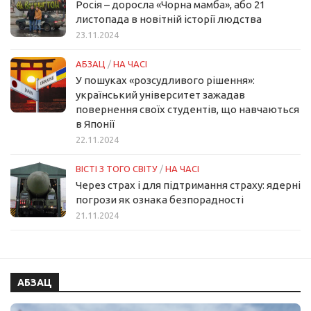
Росія – доросла «Чорна мамба», або 21
листопада в новітній історії людства
23.11.2024
АБЗАЦ
/
НА ЧАСІ
У пошуках «розсудливого рішення»:
український університет зажадав
повернення своїх студентів, що навчаються
в Японії
22.11.2024
ВІСТІ З ТОГО СВІТУ
/
НА ЧАСІ
Через страх і для підтримання страху: ядерні
погрози як ознака безпорадності
21.11.2024
АБЗАЦ