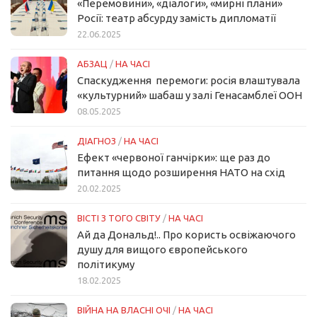
«Перемовини», «діалоги», «мирні плани»
Росії: театр абсурду замість дипломатії
22.06.2025
АБЗАЦ
/
НА ЧАСІ
Спаскудження перемоги: росія влаштувала
«культурний» шабаш у залі Генасамблеї ООН
08.05.2025
ДІАГНОЗ
/
НА ЧАСІ
Ефект «червоної ганчірки»: ще раз до
питання щодо розширення НАТО на схід
20.02.2025
ВІСТІ З ТОГО СВІТУ
/
НА ЧАСІ
Ай да Дональд!.. Про користь освіжаючого
душу для вищого європейського
політикуму
18.02.2025
ВІЙНА НА ВЛАСНІ ОЧІ
/
НА ЧАСІ