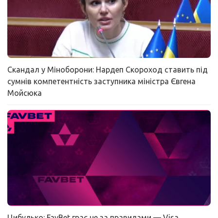
Скандал у Міноборони: Нардеп Скороход ставить під
сумнів компетентність заступника міністра Євгена
Мойсюка
Цибулько: FavBet грає не за правилами — Visa