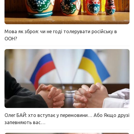
Мова як зброя: чи не годі толерувати російську в
ООН?
Олег БАЙ: хто вступає у перемовини… Або Якщо друзі
запевняють вас…