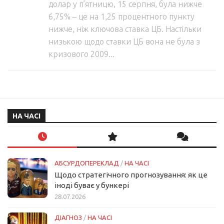
долар у п’ятницю, 15 серпня, була нижче
6,75% – це на 1,25 процентного пункту
нижче, ніж ключова ставка ЦБ. Настільки
низькою щодо ставки ЦБ вона не була з
кризового 2009...
НА ЧАСІ
АБСУРДОПЕРЕКЛАД
/
НА ЧАСІ
Щодо стратегічного прогнозування: як це
іноді буває у бункері
28.07.2026
ДІАГНОЗ
/
НА ЧАСІ