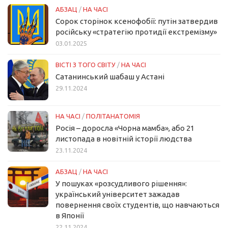
АБЗАЦ
/
НА ЧАСІ
Сорок сторінок ксенофобії: путін затвердив
російську «стратегію протидії екстремізму»
03.01.2025
ВІСТІ З ТОГО СВІТУ
/
НА ЧАСІ
Сатанинський шабаш у Астані
29.11.2024
НА ЧАСІ
/
ПОЛІТАНАТОМІЯ
Росія – доросла «Чорна мамба», або 21
листопада в новітній історії людства
23.11.2024
АБЗАЦ
/
НА ЧАСІ
У пошуках «розсудливого рішення»:
український університет зажадав
повернення своїх студентів, що навчаються
в Японії
22.11.2024