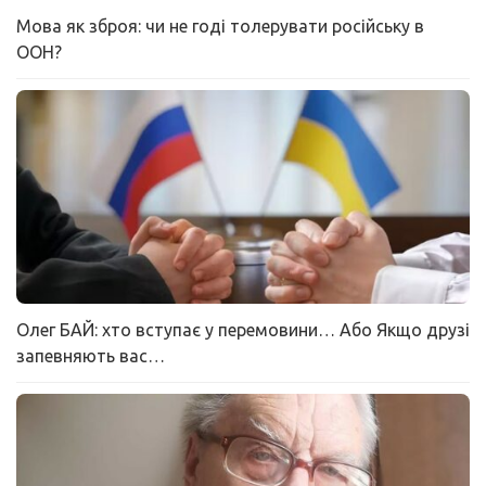
Мова як зброя: чи не годі толерувати російську в
ООН?
Олег БАЙ: хто вступає у перемовини… Або Якщо друзі
запевняють вас…