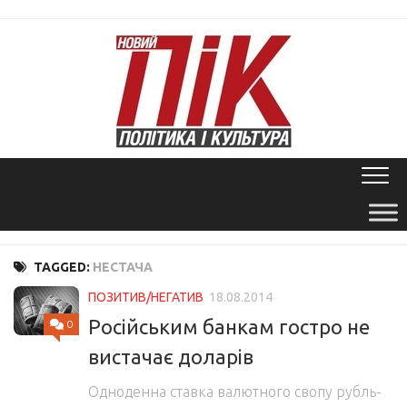
Skip
to
content
TAGGED:
НЕСТАЧА
ПОЗИТИВ/НЕГАТИВ
18.08.2014
Російським банкам гостро не
0
вистачає доларів
Одноденна ставка валютного свопу рубль-