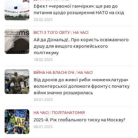
Ефект «червоної ганчірки»: ще раз до
питання щодо розширення НАТО на схід
20.02.2025
ВІСТІ З ТОГО СВІТУ
/
НА ЧАСІ
Ай да Дональд!.. Про користь освіжаючого
душу для вищого європейського
політикуму
18.02.2025
ВІЙНА НА ВЛАСНІ ОЧІ
/
НА ЧАСІ
Від дронів до живої риби: «номенклатура»
волонтерської допомоги фронту с початку
війни значно розширилась
30.01.2025
НА ЧАСІ
/
ПОЛІТАНАТОМІЯ
2025-й. Рік глобального тиску на Москву?
08.01.2025