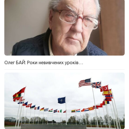
Олег БАЙ: Роки невивчених уроків…