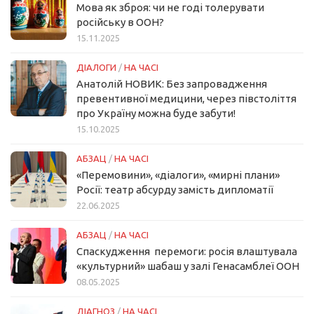
Мова як зброя: чи не годі толерувати
російську в ООН?
15.11.2025
ДІАЛОГИ
/
НА ЧАСІ
Анатолій НОВИК: Без запровадження
превентивної медицини, через півстоліття
про Україну можна буде забути!
15.10.2025
АБЗАЦ
/
НА ЧАСІ
«Перемовини», «діалоги», «мирні плани»
Росії: театр абсурду замість дипломатії
22.06.2025
АБЗАЦ
/
НА ЧАСІ
Спаскудження перемоги: росія влаштувала
«культурний» шабаш у залі Генасамблеї ООН
08.05.2025
ДІАГНОЗ
/
НА ЧАСІ