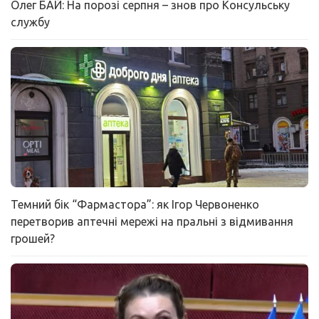
Олег БАЙ: На порозі серпня – знов про Консульську
службу
Темний бік “Фармастора”: як Ігор Червоненко
перетворив аптечні мережі на пральні з відмивання
грошей?