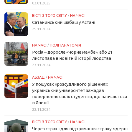
03.01.2025
ВІСТІ З ТОГО СВІТУ
/
НА ЧАСІ
Сатанинський шабаш у Астані
29.11.2024
НА ЧАСІ
/
ПОЛІТАНАТОМІЯ
Росія – доросла «Чорна мамба», або 21
листопада в новітній історії людства
23.11.2024
АБЗАЦ
/
НА ЧАСІ
У пошуках «розсудливого рішення»:
український університет зажадав
повернення своїх студентів, що навчаються
в Японії
22.11.2024
ВІСТІ З ТОГО СВІТУ
/
НА ЧАСІ
Через страх і для підтримання страху: ядерні