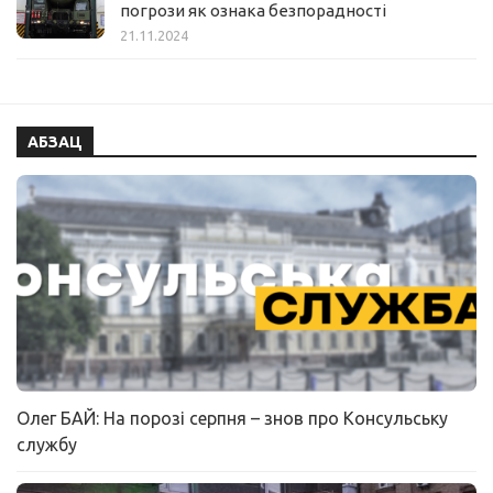
погрози як ознака безпорадності
21.11.2024
АБЗАЦ
Олег БАЙ: На порозі серпня – знов про Консульську
службу