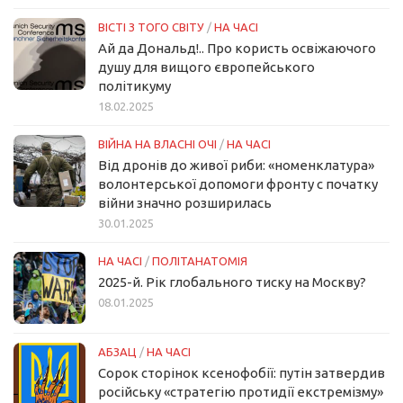
ВІСТІ З ТОГО СВІТУ
/
НА ЧАСІ
Ай да Дональд!.. Про користь освіжаючого
душу для вищого європейського
політикуму
18.02.2025
ВІЙНА НА ВЛАСНІ ОЧІ
/
НА ЧАСІ
Від дронів до живої риби: «номенклатура»
волонтерської допомоги фронту с початку
війни значно розширилась
30.01.2025
НА ЧАСІ
/
ПОЛІТАНАТОМІЯ
2025-й. Рік глобального тиску на Москву?
08.01.2025
АБЗАЦ
/
НА ЧАСІ
Сорок сторінок ксенофобії: путін затвердив
російську «стратегію протидії екстремізму»