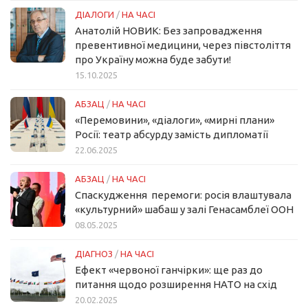
ДІАЛОГИ
/
НА ЧАСІ
Анатолій НОВИК: Без запровадження
превентивної медицини, через півстоліття
про Україну можна буде забути!
15.10.2025
АБЗАЦ
/
НА ЧАСІ
«Перемовини», «діалоги», «мирні плани»
Росії: театр абсурду замість дипломатії
22.06.2025
АБЗАЦ
/
НА ЧАСІ
Спаскудження перемоги: росія влаштувала
«культурний» шабаш у залі Генасамблеї ООН
08.05.2025
ДІАГНОЗ
/
НА ЧАСІ
Ефект «червоної ганчірки»: ще раз до
питання щодо розширення НАТО на схід
20.02.2025