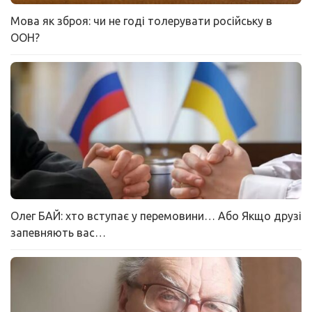
Мова як зброя: чи не годі толерувати російську в
ООН?
Олег БАЙ: хто вступає у перемовини… Або Якщо друзі
запевняють вас…