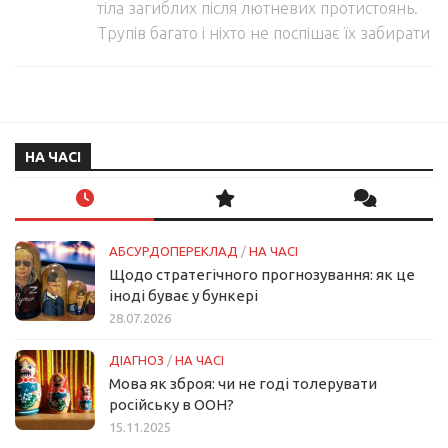
тіла загиблих після лютневих протистоянь.
Трупів багато і ніхто не поспішає їх забирати
НА ЧАСІ
АБСУРДОПЕРЕКЛАД
/
НА ЧАСІ
Щодо стратегічного прогнозування: як це
іноді буває у бункері
28.07.2026
ДІАГНОЗ
/
НА ЧАСІ
Мова як зброя: чи не годі толерувати
російську в ООН?
15.11.2025