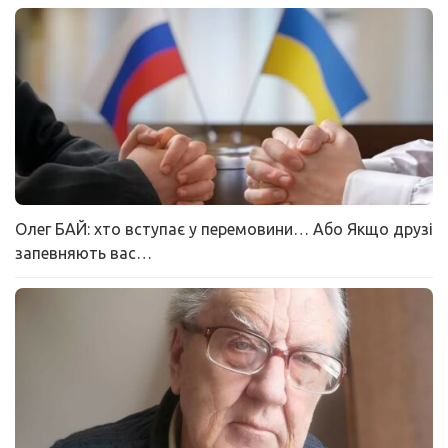
Олег БАЙ: хто вступає у перемовини… Або Якщо друзі
запевняють вас…