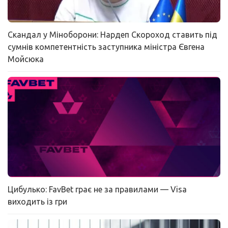
Скандал у Міноборони: Нардеп Скороход ставить під
сумнів компетентність заступника міністра Євгена
Мойсюка
Цибулько: FavBet грає не за правилами — Visa
виходить із гри