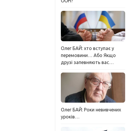
ООН?
Олег БАЙ: хто вступає у
перемовини… Або Якщо
друзі запевняють вас…
Олег БАЙ: Роки невивчених
уроків…