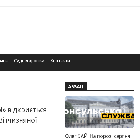
мапа
Судові хроніки
Контакти
АБЗАЦ
і» відкриється
Вітчизняної
Олег БАЙ: На порозі серпня