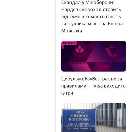
Скандал у Міноборони:
Нардеп Скороход ставить
під сумнів компетентність
заступника міністра Євгена
Мойсюка
Цибулько: FavBet грає не за
правилами — Visa виходить
із гри