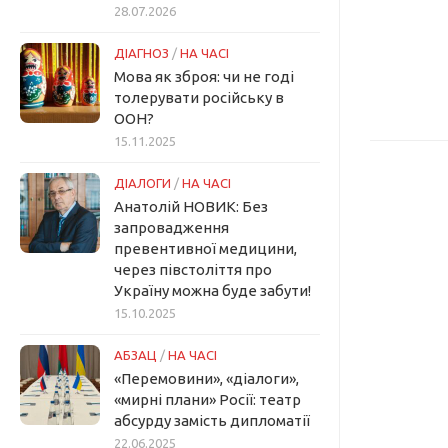
28.07.2026
ДІАГНОЗ
/
НА ЧАСІ
Мова як зброя: чи не годі
толерувати російську в
ООН?
15.11.2025
ДІАЛОГИ
/
НА ЧАСІ
Анатолій НОВИК: Без
запровадження
превентивної медицини,
через півстоліття про
Україну можна буде забути!
15.10.2025
АБЗАЦ
/
НА ЧАСІ
«Перемовини», «діалоги»,
«мирні плани» Росії: театр
абсурду замість дипломатії
22.06.2025