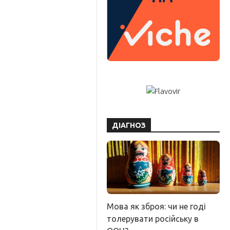
ДІАГНОЗ
Мова як зброя: чи не годі
толерувати російську в