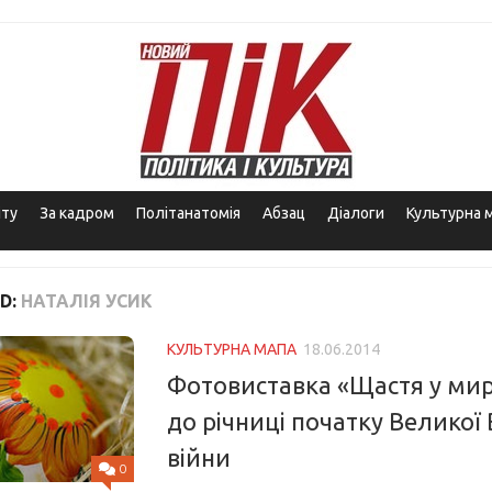
іту
За кадром
Політанатомія
Абзац
Діалоги
Культурна 
D:
НАТАЛІЯ УСИК
КУЛЬТУРНА МАПА
18.06.2014
Фотовиставка «Щастя у мир
до річниці початку Великої 
війни
0