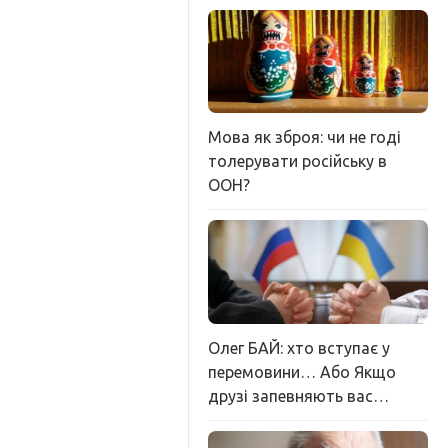
Мова як зброя: чи не годі
толерувати російську в
ООН?
Олег БАЙ: хто вступає у
перемовини… Або Якщо
друзі запевняють вас…