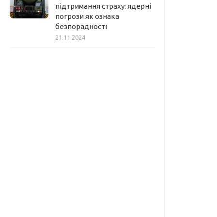
підтримання страху: ядерні
погрози як ознака
безпорадності
21.11.2024