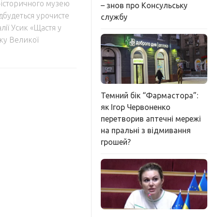
-історичного музею
– знов про Консульську
ідбудеться урочисте
службу
ії Усик «Щастя у
тку Великої
Темний бік “Фармастора”:
як Ігор Червоненко
перетворив аптечні мережі
на пральні з відмивання
грошей?