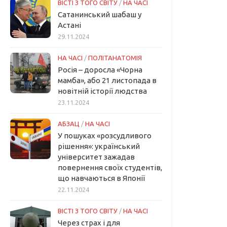
ВІСТІ З ТОГО СВІТУ
/
НА ЧАСІ
Сатанинський шабаш у
Астані
29.11.2024
НА ЧАСІ
/
ПОЛІТАНАТОМІЯ
Росія – доросла «Чорна
мамба», або 21 листопада в
новітній історії людства
23.11.2024
АБЗАЦ
/
НА ЧАСІ
У пошуках «розсудливого
рішення»: український
університет зажадав
повернення своїх студентів,
що навчаються в Японії
22.11.2024
ВІСТІ З ТОГО СВІТУ
/
НА ЧАСІ
Через страх і для