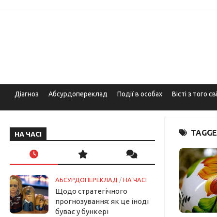
Skip
to
content
Діагноз
Абсурдопереклад
Події в особах
Вісті з того св
TAGGE
НА ЧАСІ
АБСУРДОПЕРЕКЛАД
/
НА ЧАСІ
Щодо стратегічного
прогнозування: як це іноді
буває у бункері