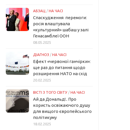
АБЗАЦ
/
НА ЧАСІ
Спаскудження перемоги:
росія влаштувала
«культурний» шабаш у залі
Генасамблеї ООН
08.05.2025
ДІАГНОЗ
/
НА ЧАСІ
Ефект «червоної ганчірки»:
ще раз до питання щодо
розширення НАТО на схід
20.02.2025
ВІСТІ З ТОГО СВІТУ
/
НА ЧАСІ
Ай да Дональд!.. Про
користь освіжаючого душу
для вищого європейського
політикуму
18.02.2025