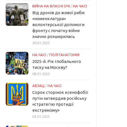
ВІЙНА НА ВЛАСНІ ОЧІ
/
НА ЧАСІ
Від дронів до живої риби:
«номенклатура»
волонтерської допомоги
фронту с початку війни
значно розширилась
30.01.2025
НА ЧАСІ
/
ПОЛІТАНАТОМІЯ
2025-й. Рік глобального
тиску на Москву?
08.01.2025
АБЗАЦ
/
НА ЧАСІ
Сорок сторінок ксенофобії:
путін затвердив російську
«стратегію протидії
екстремізму»
03.01.2025