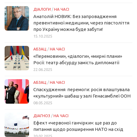
ДІАЛОГИ
/
НА ЧАСІ
Анатолій НОВИК: Без запровадження
превентивної медицини, через півстоліття
про Україну можна буде забути!
15.10.2025
АБЗАЦ
/
НА ЧАСІ
«Перемовини», «діалоги», «мирні плани»
Росії: театр абсурду замість дипломатії
22.06.2025
АБЗАЦ
/
НА ЧАСІ
Спаскудження перемоги: росія влаштувала
«культурний» шабаш у залі Генасамблеї ООН
08.05.2025
ДІАГНОЗ
/
НА ЧАСІ
Ефект «червоної ганчірки»: ще раз до
питання щодо розширення НАТО на схід
20.02.2025