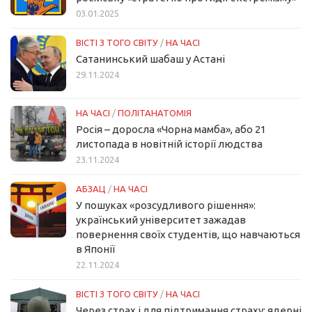
03.01.2025
ВІСТІ З ТОГО СВІТУ
/
НА ЧАСІ
Сатанинський шабаш у Астані
29.11.2024
НА ЧАСІ
/
ПОЛІТАНАТОМІЯ
Росія – доросла «Чорна мамба», або 21
листопада в новітній історії людства
23.11.2024
АБЗАЦ
/
НА ЧАСІ
У пошуках «розсудливого рішення»:
український університет зажадав
повернення своїх студентів, що навчаються
в Японії
22.11.2024
ВІСТІ З ТОГО СВІТУ
/
НА ЧАСІ
Через страх і для підтримання страху: ядерні