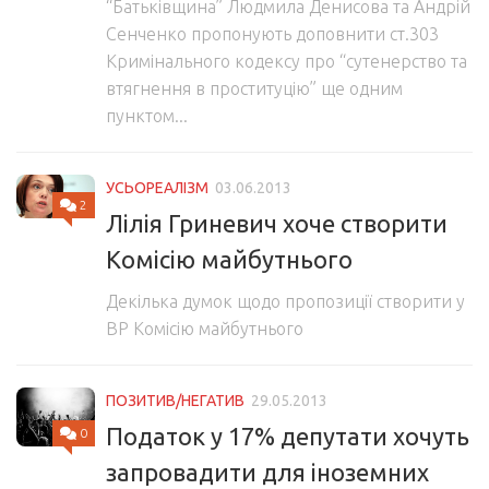
“Батьківщина” Людмила Денисова та Андрій
Сенченко пропонують доповнити ст.303
Кримінального кодексу про “сутенерство та
втягнення в проституцію” ще одним
пунктом...
УСЬОРЕАЛІЗМ
03.06.2013
2
Лілія Гриневич хоче створити
Комісію майбутнього
Декілька думок щодо пропозиції створити у
ВР Комісію майбутнього
ПОЗИТИВ/НЕГАТИВ
29.05.2013
Податок у 17% депутати хочуть
0
запровадити для іноземних