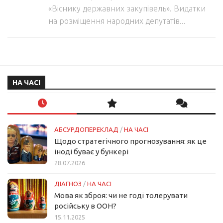
«Віснику державних закупівель». Видатки
на розміщення народних депутатів...
НА ЧАСІ
АБСУРДОПЕРЕКЛАД
/
НА ЧАСІ
Щодо стратегічного прогнозування: як це
іноді буває у бункері
28.07.2026
ДІАГНОЗ
/
НА ЧАСІ
Мова як зброя: чи не годі толерувати
російську в ООН?
15.11.2025