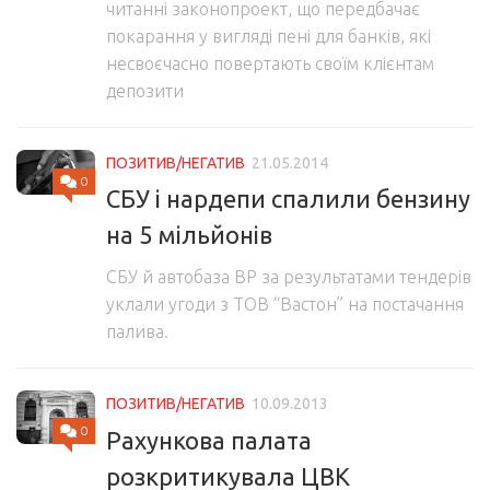
читанні законопроект, що передбачає
покарання у вигляді пені для банків, які
несвоєчасно повертають своїм клієнтам
депозити
ПОЗИТИВ/НЕГАТИВ
21.05.2014
0
СБУ і нардепи спалили бензину
на 5 мільйонів
СБУ й автобаза ВР за результатами тендерів
уклали угоди з ТОВ “Вастон” на постачання
палива.
ПОЗИТИВ/НЕГАТИВ
10.09.2013
0
Рахункова палата
розкритикувала ЦВК