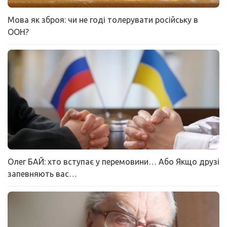
Мова як зброя: чи не годі толерувати російську в
ООН?
Олег БАЙ: хто вступає у перемовини… Або Якщо друзі
запевняють вас…