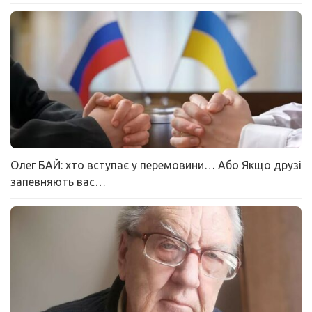
Олег БАЙ: хто вступає у перемовини… Або Якщо друзі
запевняють вас…