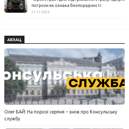
погрози як ознака безпорадності
21.11.2024
АБЗАЦ
Олег БАЙ: На порозі серпня – знов про Консульську
службу