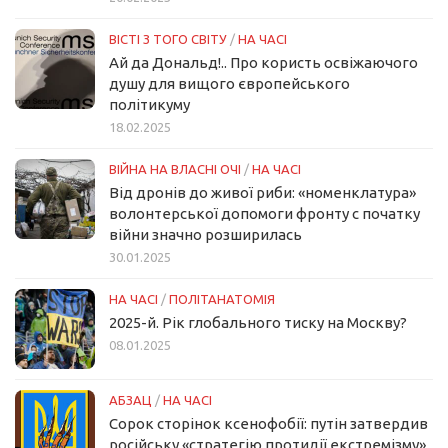
ВІСТІ З ТОГО СВІТУ
/
НА ЧАСІ
Ай да Дональд!.. Про користь освіжаючого
душу для вищого європейського
політикуму
18.02.2025
ВІЙНА НА ВЛАСНІ ОЧІ
/
НА ЧАСІ
Від дронів до живої риби: «номенклатура»
волонтерської допомоги фронту с початку
війни значно розширилась
30.01.2025
НА ЧАСІ
/
ПОЛІТАНАТОМІЯ
2025-й. Рік глобального тиску на Москву?
08.01.2025
АБЗАЦ
/
НА ЧАСІ
Сорок сторінок ксенофобії: путін затвердив
російську «стратегію протидії екстремізму»