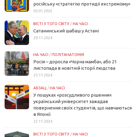
російську «стратегію протидії екстремізму»
03.01.2025
ВІСТІ З ТОГО СВІТУ
/
НА ЧАСІ
Сатанинський шабаш у Астані
29.11.2024
НА ЧАСІ
/
ПОЛІТАНАТОМІЯ
Росія – доросла «Чорна мамба», або 21
листопада в новітній історії людства
23.11.2024
АБЗАЦ
/
НА ЧАСІ
У пошуках «розсудливого рішення»:
український університет зажадав
повернення своїх студентів, що навчаються
в Японії
22.11.2024
ВІСТІ З ТОГО СВІТУ
/
НА ЧАСІ