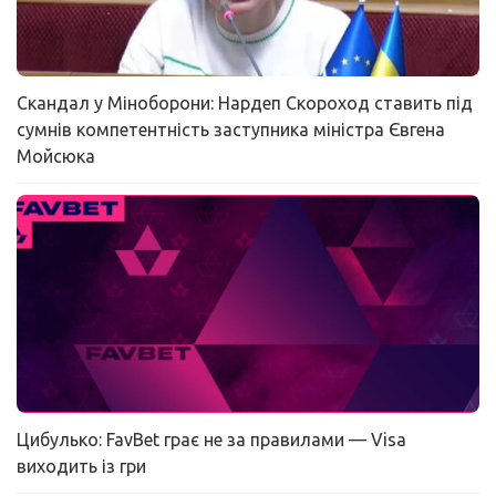
Скандал у Міноборони: Нардеп Скороход ставить під
сумнів компетентність заступника міністра Євгена
Мойсюка
Цибулько: FavBet грає не за правилами — Visa
виходить із гри