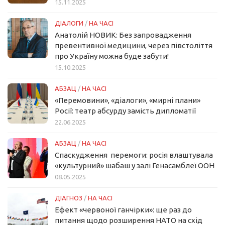
15.11.2025
ДІАЛОГИ
/
НА ЧАСІ
Анатолій НОВИК: Без запровадження
превентивної медицини, через півстоліття
про Україну можна буде забути!
15.10.2025
АБЗАЦ
/
НА ЧАСІ
«Перемовини», «діалоги», «мирні плани»
Росії: театр абсурду замість дипломатії
22.06.2025
АБЗАЦ
/
НА ЧАСІ
Спаскудження перемоги: росія влаштувала
«культурний» шабаш у залі Генасамблеї ООН
08.05.2025
ДІАГНОЗ
/
НА ЧАСІ
Ефект «червоної ганчірки»: ще раз до
питання щодо розширення НАТО на схід