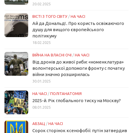
20.02.2025
ВІСТІ З ТОГО СВІТУ
/
НА ЧАСІ
Ай да Дональд!.. Про користь освіжаючого
душу для вищого європейського
політикуму
18.02.2025
ВІЙНА НА ВЛАСНІ ОЧІ
/
НА ЧАСІ
Від дронів до живої риби: «номенклатура»
волонтерської допомоги фронту с початку
війни значно розширилась
30.01.2025
НА ЧАСІ
/
ПОЛІТАНАТОМІЯ
2025-й. Рік глобального тиску на Москву?
08.01.2025
АБЗАЦ
/
НА ЧАСІ
Сорок сторінок ксенофобії: путін затвердив