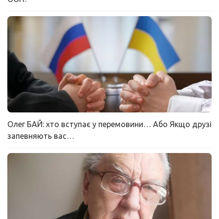
Олег БАЙ: хто вступає у перемовини… Або Якщо друзі
запевняють вас…