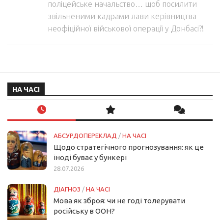
поліцейське начальство… щоб посилити
звільненими кадрами лави керівництва
неофіційної військової операції у Донбасі?!
НА ЧАСІ
АБСУРДОПЕРЕКЛАД
/
НА ЧАСІ
Щодо стратегічного прогнозування: як це
іноді буває у бункері
28.07.2026
ДІАГНОЗ
/
НА ЧАСІ
Мова як зброя: чи не годі толерувати
російську в ООН?