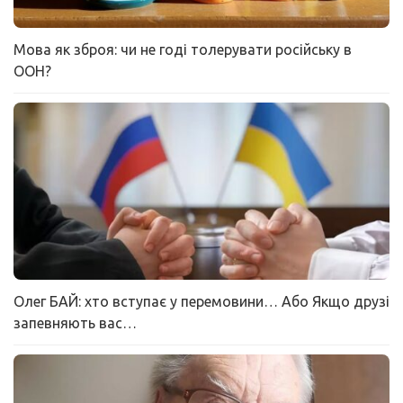
Мова як зброя: чи не годі толерувати російську в
ООН?
Олег БАЙ: хто вступає у перемовини… Або Якщо друзі
запевняють вас…