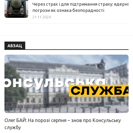
Через страх і для підтримання страху: ядерні
погрози як ознака безпорадності
21.11.2024
АБЗАЦ
Олег БАЙ: На порозі серпня – знов про Консульську
службу