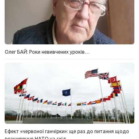
Олег БАЙ: Роки невивчених уроків…
Ефект «червоної ганчірки»: ще раз до питання щодо
розширення НАТО на схід