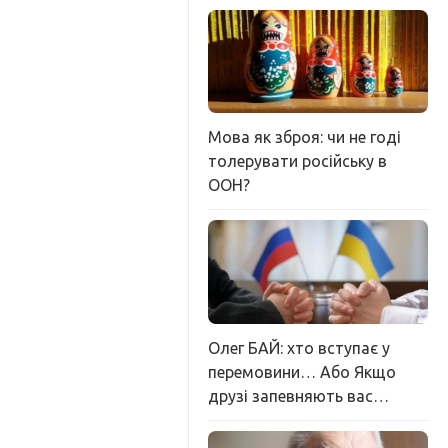
Мова як зброя: чи не годі
толерувати російську в
ООН?
Олег БАЙ: хто вступає у
перемовини… Або Якщо
друзі запевняють вас…