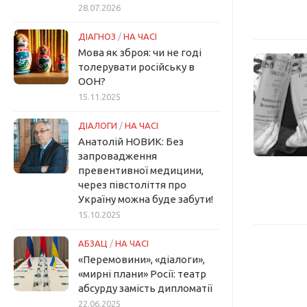
28.07.2026
ДІАГНОЗ
/
НА ЧАСІ
Мова як зброя: чи не годі
толерувати російську в
ООН?
15.11.2025
ДІАЛОГИ
/
НА ЧАСІ
Анатолій НОВИК: Без
запровадження
превентивної медицини,
через півстоліття про
Україну можна буде забути!
15.10.2025
АБЗАЦ
/
НА ЧАСІ
«Перемовини», «діалоги»,
«мирні плани» Росії: театр
абсурду замість дипломатії
22.06.2025