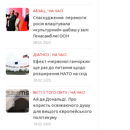
АБЗАЦ
/
НА ЧАСІ
Спаскудження перемоги:
росія влаштувала
«культурний» шабаш у залі
Генасамблеї ООН
08.05.2025
ДІАГНОЗ
/
НА ЧАСІ
Ефект «червоної ганчірки»:
ще раз до питання щодо
розширення НАТО на схід
20.02.2025
ВІСТІ З ТОГО СВІТУ
/
НА ЧАСІ
Ай да Дональд!.. Про
користь освіжаючого душу
для вищого європейського
політикуму
18.02.2025