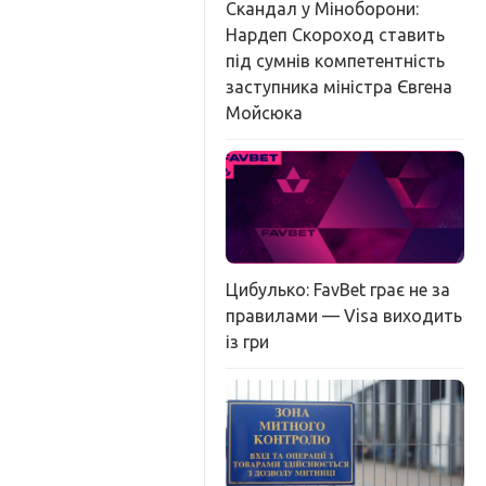
Скандал у Міноборони:
Нардеп Скороход ставить
під сумнів компетентність
заступника міністра Євгена
Мойсюка
Цибулько: FavBet грає не за
правилами — Visa виходить
із гри