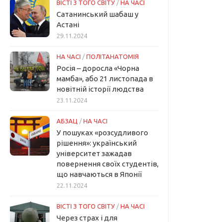
ВІСТІ З ТОГО СВІТУ
/
НА ЧАСІ
Сатанинський шабаш у
Астані
29.11.2024
НА ЧАСІ
/
ПОЛІТАНАТОМІЯ
Росія – доросла «Чорна
мамба», або 21 листопада в
новітній історії людства
23.11.2024
АБЗАЦ
/
НА ЧАСІ
У пошуках «розсудливого
рішення»: український
університет зажадав
повернення своїх студентів,
що навчаються в Японії
22.11.2024
ВІСТІ З ТОГО СВІТУ
/
НА ЧАСІ
Через страх і для