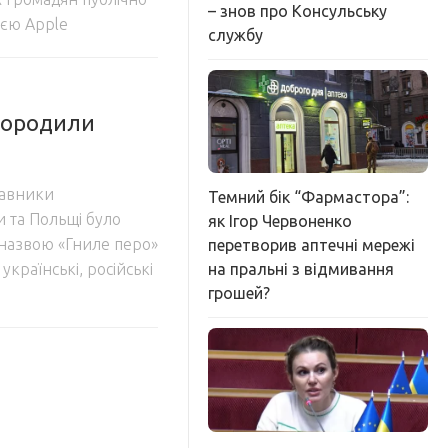
– знов про Консульську
ією Аpple
службу
агородили
тавники
Темний бік “Фармастора”:
 та Польщі було
як Ігор Червоненко
 назвою «Гниле перо»
перетворив аптечні мережі
на пральні з відмивання
українські, російські
грошей?