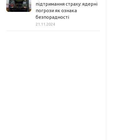
підтримання страху: ядерні
погрози як ознака
безпорадності
21.11.2024