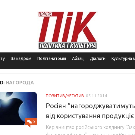
іту
За кадром
Політанатомія
Абзац
Діалоги
Культурна 
D:
НАГОРОДА
ПОЗИТИВ/НЕГАТИВ
05.11.2014
Росіян “нагороджуватимуть
від користування продукціє
0
Керівництво російського холдингу “За
фінансовий союз” закликає російських