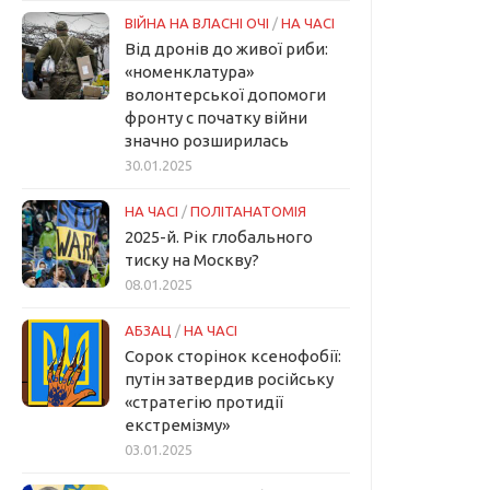
ВІЙНА НА ВЛАСНІ ОЧІ
/
НА ЧАСІ
Від дронів до живої риби:
«номенклатура»
волонтерської допомоги
фронту с початку війни
значно розширилась
30.01.2025
НА ЧАСІ
/
ПОЛІТАНАТОМІЯ
2025-й. Рік глобального
тиску на Москву?
08.01.2025
АБЗАЦ
/
НА ЧАСІ
Сорок сторінок ксенофобії:
путін затвердив російську
«стратегію протидії
екстремізму»
03.01.2025