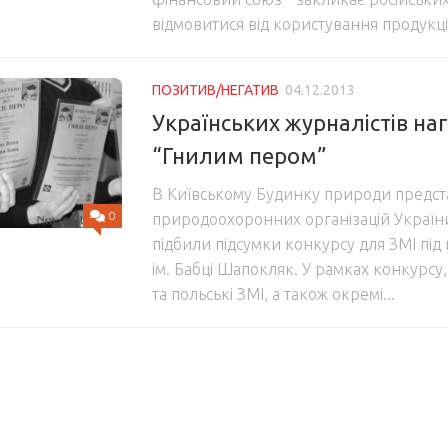
відмовитися від користування продукц
ПОЗИТИВ/НЕГАТИВ
04.12.2013
Українських журналістів н
“Гнилим пером”
В Київському Будинку природи предс
0
природоохоронних організацій України
підбили підсумки конкурсу для ЗМІ під
ім. Бабці Шапокляк. У рамках конкурсу, 
та польські ЗМІ, а також окремі...