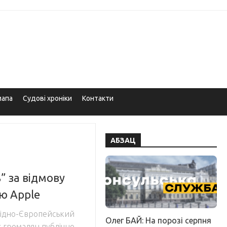
мапа
Судові хроніки
Контакти
АБЗАЦ
” за відмову
ю Аpple
хідно-Європейський
Олег БАЙ: На порозі серпня
 громадян публічно