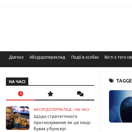
Skip
to
content
Діагноз
Абсурдопереклад
Події в особах
Вісті з того св
TAGGE
НА ЧАСІ
АБСУРДОПЕРЕКЛАД
/
НА ЧАСІ
Щодо стратегічного
прогнозування: як це іноді
буває у бункері