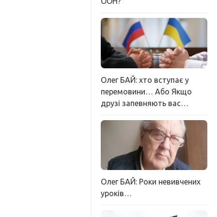
ООН?
Олег БАЙ: хто вступає у
перемовини… Або Якщо
друзі запевняють вас…
Олег БАЙ: Роки невивчених
уроків…