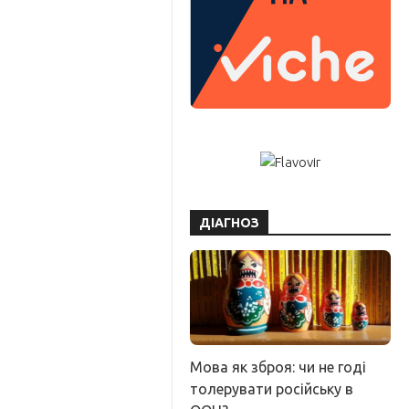
ДІАГНОЗ
Мова як зброя: чи не годі
толерувати російську в