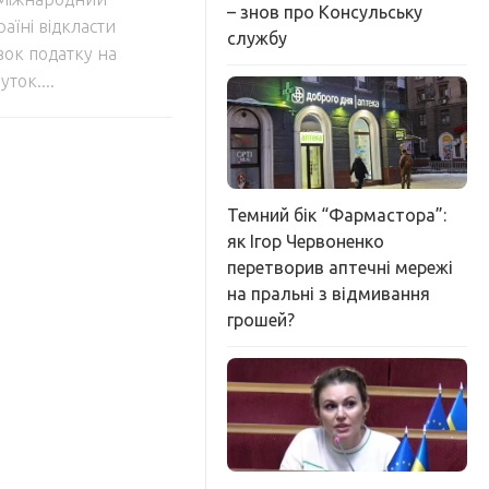
– знов про Консульську
їні відкласти
службу
вок податку на
ток....
Темний бік “Фармастора”:
як Ігор Червоненко
перетворив аптечні мережі
на пральні з відмивання
грошей?