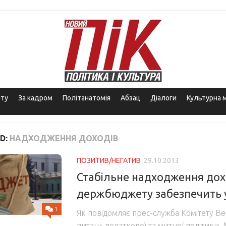
іту
За кадром
Політанатомія
Абзац
Діалоги
Культурна 
D:
НАДХОДЖЕННЯ ДОХОДІВ
ПОЗИТИВ/НЕГАТИВ
29.10.2013
Стабільне надходження дох
держбюджету забезпечить 
1
Як повідомляє прес-служба Комітету Ве
питань податкової та митної політики