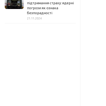
підтримання страху: ядерні
погрози як ознака
безпорадності
21.11.2024