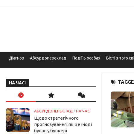
Skip
to
content
Діагноз
Абсурдопереклад
Події в особах
Вісті з того св
TAGGE
НА ЧАСІ
АБСУРДОПЕРЕКЛАД
/
НА ЧАСІ
Щодо стратегічного
прогнозування: як це іноді
буває у бункері