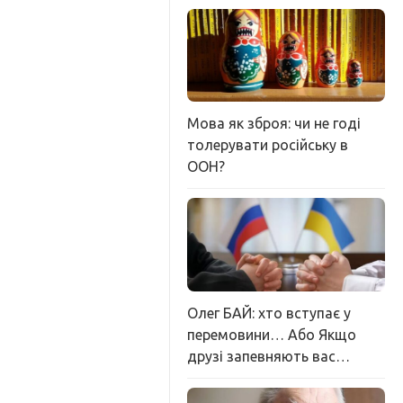
Мова як зброя: чи не годі
толерувати російську в
ООН?
Олег БАЙ: хто вступає у
перемовини… Або Якщо
друзі запевняють вас…