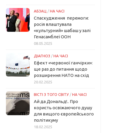
АБЗАЦ
/
НА ЧАСІ
Спаскудження перемоги:
росія влаштувала
«культурний» шабаш у залі
Генасамблеї ООН
08.05.2025
ДІАГНОЗ
/
НА ЧАСІ
Ефект «червоної ганчірки»:
ще раз до питання щодо
розширення НАТО на схід
20.02.2025
ВІСТІ З ТОГО СВІТУ
/
НА ЧАСІ
Ай да Дональд!.. Про
користь освіжаючого душу
для вищого європейського
політикуму
18.02.2025