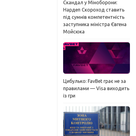
Скандал у Міноборони:
Нардеп Скороход ставить
під сумнів компетентність
заступника міністра Євгена
Мойсюка
Цибулько: FavBet грає не за
правилами — Visa виходить
із гри