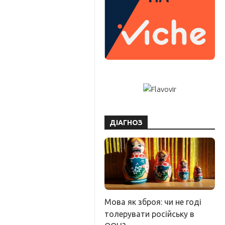
ДІАГНОЗ
Мова як зброя: чи не годі
толерувати російську в