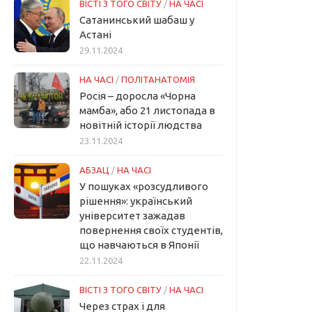
ВІСТІ З ТОГО СВІТУ
/
НА ЧАСІ
Сатанинський шабаш у
Астані
29.11.2024
НА ЧАСІ
/
ПОЛІТАНАТОМІЯ
Росія – доросла «Чорна
мамба», або 21 листопада в
новітній історії людства
23.11.2024
АБЗАЦ
/
НА ЧАСІ
У пошуках «розсудливого
рішення»: український
університет зажадав
повернення своїх студентів,
що навчаються в Японії
22.11.2024
ВІСТІ З ТОГО СВІТУ
/
НА ЧАСІ
Через страх і для