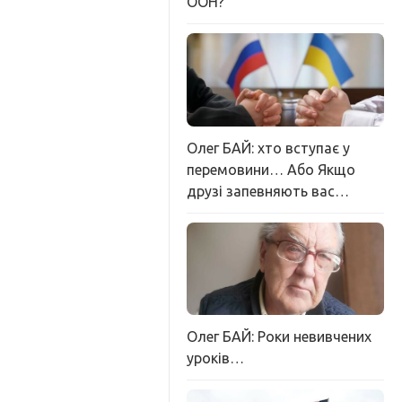
ООН?
Олег БАЙ: хто вступає у
перемовини… Або Якщо
друзі запевняють вас…
Олег БАЙ: Роки невивчених
уроків…