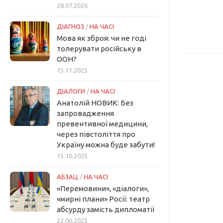
28.07.2026
ДІАГНОЗ
/
НА ЧАСІ
Мова як зброя: чи не годі
толерувати російську в
ООН?
15.11.2025
ДІАЛОГИ
/
НА ЧАСІ
Анатолій НОВИК: Без
запровадження
превентивної медицини,
через півстоліття про
Україну можна буде забути!
15.10.2025
АБЗАЦ
/
НА ЧАСІ
«Перемовини», «діалоги»,
«мирні плани» Росії: театр
абсурду замість дипломатії
22.06.2025