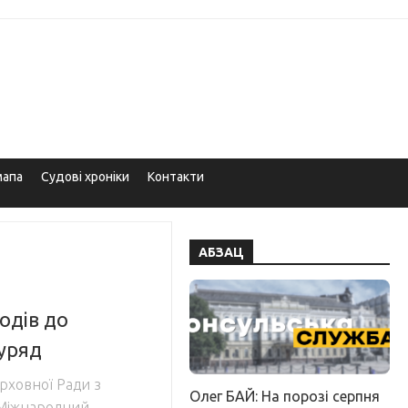
мапа
Судові хроніки
Контакти
АБЗАЦ
одів до
уряд
рховної Ради з
Олег БАЙ: На порозі серпня
, Міжнародний