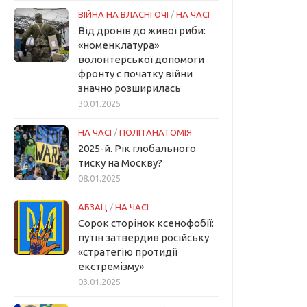
ВІЙНА НА ВЛАСНІ ОЧІ
/
НА ЧАСІ
Від дронів до живої риби:
«номенклатура»
волонтерської допомоги
фронту с початку війни
значно розширилась
30.01.2025
НА ЧАСІ
/
ПОЛІТАНАТОМІЯ
2025-й. Рік глобального
тиску на Москву?
08.01.2025
АБЗАЦ
/
НА ЧАСІ
Сорок сторінок ксенофобії:
путін затвердив російську
«стратегію протидії
екстремізму»
03.01.2025