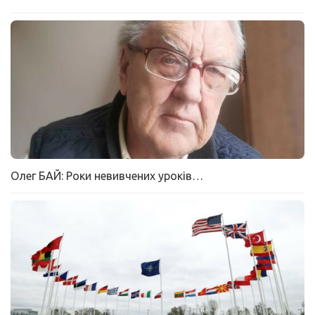
Олег БАЙ: Роки невивчених уроків…