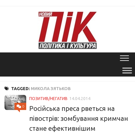
Skip
to
content
TAGGED:
МИКОЛА ЗЯТЬКОВ
ПОЗИТИВ/НЕГАТИВ
14.04.2014
0
Російська преса рветься на
півострів: зомбування кримчан
стане ефективнішим