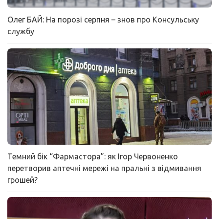
Олег БАЙ: На порозі серпня – знов про Консульську
службу
Темний бік “Фармастора”: як Ігор Червоненко
перетворив аптечні мережі на пральні з відмивання
грошей?