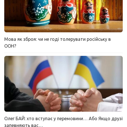
Мова як зброя: чи не годі толерувати російську в
ООН?
Олег БАЙ: хто вступає у перемовини… Або Якщо друзі
запевняють вас…