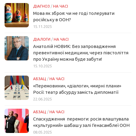
ДІАГНОЗ
/
НА ЧАСІ
Мова як зброя: чи не годі толерувати
російську в ООН?
15.11.2025
ДІАЛОГИ
/
НА ЧАСІ
Анатолій НОВИК: Без запровадження
превентивної медицини, через півстоліття
про Україну можна буде забути!
15.10.2025
АБЗАЦ
/
НА ЧАСІ
«Перемовини», «діалоги», «мирні плани»
Росії: театр абсурду замість дипломатії
22.06.2025
АБЗАЦ
/
НА ЧАСІ
Спаскудження перемоги: росія влаштувала
«культурний» шабаш у залі Генасамблеї ООН
08.05.2025