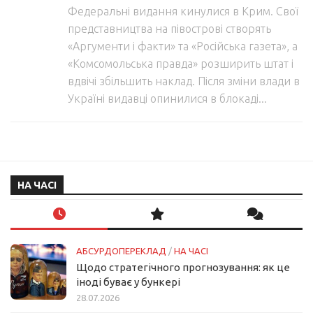
Федеральні видання кинулися в Крим. Свої
представництва на півострові створять
«Аргументи і факти» та «Російська газета», а
«Комсомольська правда» розширить штат і
вдвічі збільшить наклад. Після зміни влади в
Україні видавці опинилися в блокаді...
НА ЧАСІ
АБСУРДОПЕРЕКЛАД
/
НА ЧАСІ
Щодо стратегічного прогнозування: як це
іноді буває у бункері
28.07.2026