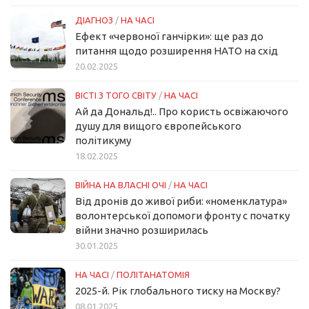
ДІАГНОЗ
/
НА ЧАСІ
Ефект «червоної ганчірки»: ще раз до
питання щодо розширення НАТО на схід
20.02.2025
ВІСТІ З ТОГО СВІТУ
/
НА ЧАСІ
Ай да Дональд!.. Про користь освіжаючого
душу для вищого європейського
політикуму
18.02.2025
ВІЙНА НА ВЛАСНІ ОЧІ
/
НА ЧАСІ
Від дронів до живої риби: «номенклатура»
волонтерської допомоги фронту с початку
війни значно розширилась
30.01.2025
НА ЧАСІ
/
ПОЛІТАНАТОМІЯ
2025-й. Рік глобального тиску на Москву?
08.01.2025