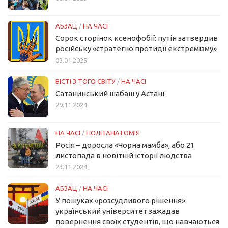
АБЗАЦ
/
НА ЧАСІ
Сорок сторінок ксенофобії: путін затвердив
російську «стратегію протидії екстремізму»
03.01.2025
ВІСТІ З ТОГО СВІТУ
/
НА ЧАСІ
Сатанинський шабаш у Астані
29.11.2024
НА ЧАСІ
/
ПОЛІТАНАТОМІЯ
Росія – доросла «Чорна мамба», або 21
листопада в новітній історії людства
23.11.2024
АБЗАЦ
/
НА ЧАСІ
У пошуках «розсудливого рішення»:
український університет зажадав
повернення своїх студентів, що навчаються