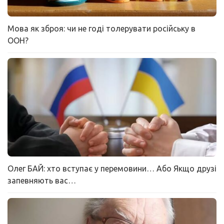
Мова як зброя: чи не годі толерувати російську в
ООН?
Олег БАЙ: хто вступає у перемовини… Або Якщо друзі
запевняють вас…