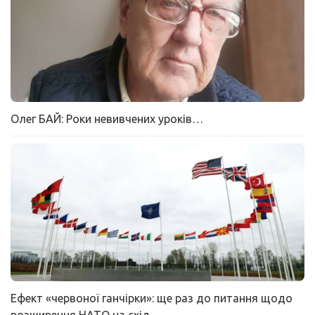
Олег БАЙ: Роки невивчених уроків…
Ефект «червоної ганчірки»: ще раз до питання щодо