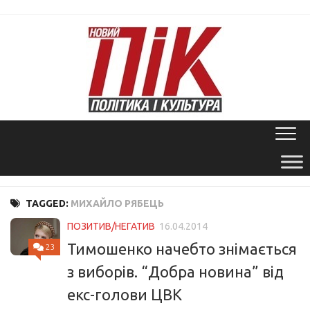
Skip
to
content
TAGGED:
МИХАЙЛО РЯБЕЦЬ
ПОЗИТИВ/НЕГАТИВ
16.04.2014
Тимошенко начебто знімається
23
з виборів. “Добра новина” від
екс-голови ЦВК