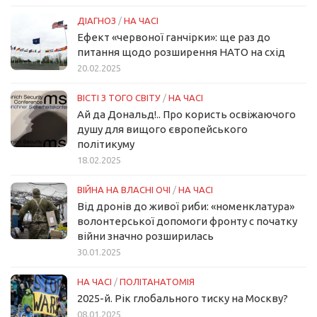
ДІАГНОЗ
/
НА ЧАСІ
Ефект «червоної ганчірки»: ще раз до
питання щодо розширення НАТО на схід
20.02.2025
ВІСТІ З ТОГО СВІТУ
/
НА ЧАСІ
Ай да Дональд!.. Про користь освіжаючого
душу для вищого європейського
політикуму
18.02.2025
ВІЙНА НА ВЛАСНІ ОЧІ
/
НА ЧАСІ
Від дронів до живої риби: «номенклатура»
волонтерської допомоги фронту с початку
війни значно розширилась
30.01.2025
НА ЧАСІ
/
ПОЛІТАНАТОМІЯ
2025-й. Рік глобального тиску на Москву?
08.01.2025