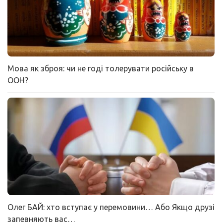
Мова як зброя: чи не годі толерувати російську в
ООН?
Олег БАЙ: хто вступає у перемовини… Або Якщо друзі
запевняють вас…