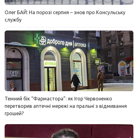
Олег БАЙ: На порозі серпня – знов про Консульську
службу
Темний бік “Фармастора”: як Ігор Червоненко
перетворив аптечні мережі на пральні з відмивання
грошей?