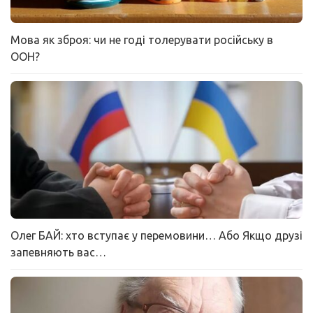
Мова як зброя: чи не годі толерувати російську в
ООН?
Олег БАЙ: хто вступає у перемовини… Або Якщо друзі
запевняють вас…