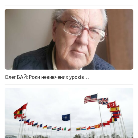
Олег БАЙ: Роки невивчених уроків…