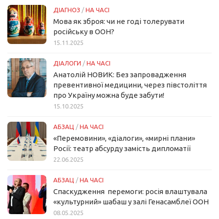
ДІАГНОЗ
/
НА ЧАСІ
Мова як зброя: чи не годі толерувати
російську в ООН?
15.11.2025
ДІАЛОГИ
/
НА ЧАСІ
Анатолій НОВИК: Без запровадження
превентивної медицини, через півстоліття
про Україну можна буде забути!
15.10.2025
АБЗАЦ
/
НА ЧАСІ
«Перемовини», «діалоги», «мирні плани»
Росії: театр абсурду замість дипломатії
22.06.2025
АБЗАЦ
/
НА ЧАСІ
Спаскудження перемоги: росія влаштувала
«культурний» шабаш у залі Генасамблеї ООН
08.05.2025