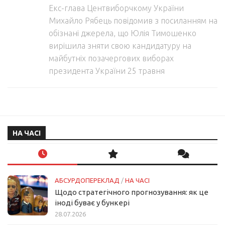
Екс-глава Центвиборчкому України
Михайло Рябець повідомив з посиланням на
обізнані джерела, що Юлія Тимошенко
вирішила зняти свою кандидатуру на
майбутніх позачергових виборах
президента України 25 травня
НА ЧАСІ
АБСУРДОПЕРЕКЛАД
/
НА ЧАСІ
Щодо стратегічного прогнозування: як це
іноді буває у бункері
28.07.2026