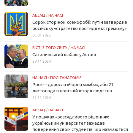
АБЗАЦ
/
НА ЧАСІ
Сорок сторінок ксенофобії: путін затвердив
російську «стратегію протидії екстремізму»
03.01.2025
ВІСТІ З ТОГО СВІТУ
/
НА ЧАСІ
Сатанинський шабаш у Астані
29.11.2024
НА ЧАСІ
/
ПОЛІТАНАТОМІЯ
Росія – доросла «Чорна мамба», або 21
листопада в новітній історії людства
23.11.2024
АБЗАЦ
/
НА ЧАСІ
У пошуках «розсудливого рішення»:
український університет зажадав
повернення своїх студентів, що навчаються