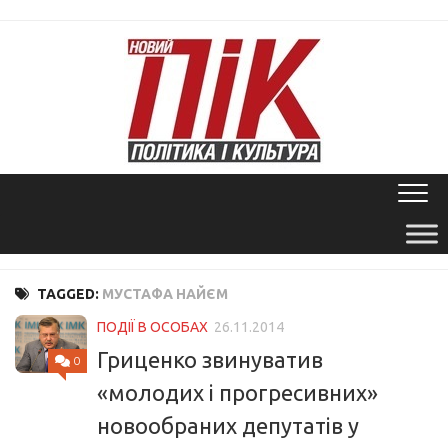
Skip
to
content
TAGGED:
МУСТАФА НАЙЄМ
ПОДІЇ В ОСОБАХ
26.11.2014
Гриценко звинуватив
0
«молодих і прогресивних»
новообраних депутатів у