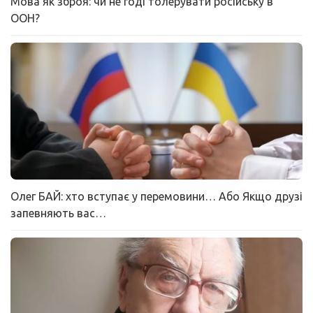
Мова як зброя: чи не годі толерувати російську в
ООН?
Олег БАЙ: хто вступає у перемовини… Або Якщо друзі
запевняють вас…