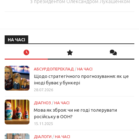
з президентом Олександром Лукашенком
НА ЧАСІ
АБСУРДОПЕРЕКЛАД
/
НА ЧАСІ
Щодо стратегічного прогнозування: як це
іноді буває у бункері
28.07.2026
ДІАГНОЗ
/
НА ЧАСІ
Мова як зброя: чи не годі толерувати
російську в ООН?
15.11.2025
ДІАЛОГИ
/
НА ЧАСІ