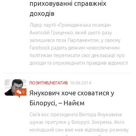
приховуванні справжніх
доходів
Лідер партії «Громадянська позиція»
Анатолій Гриценко, який цього разу
залишився поза Парламентом, у своєму
facebook радить деяким новоспеченим
політикам переписати свої декларації про
доходи та оприлюднити правдиві відомості
ПОЗИТИВ/НЕГАТИВ
16.06.2014
Янукович хоче сховатися у
0
Білорусі, – Найєм
Сім’я екс-президента Віктора Януковича
шукає притулок у Білорусі. Зокрема, його
молодший син вже мав відповідну розмову