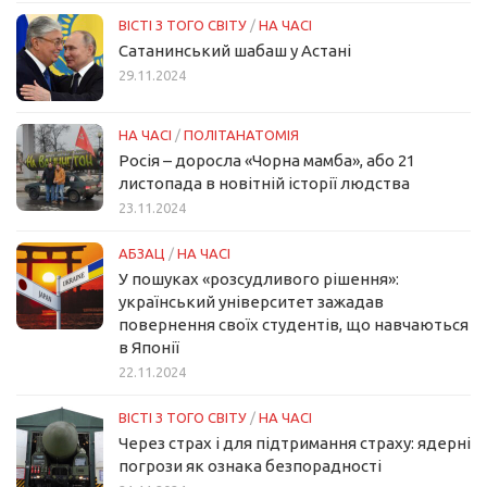
ВІСТІ З ТОГО СВІТУ
/
НА ЧАСІ
Сатанинський шабаш у Астані
29.11.2024
НА ЧАСІ
/
ПОЛІТАНАТОМІЯ
Росія – доросла «Чорна мамба», або 21
листопада в новітній історії людства
23.11.2024
АБЗАЦ
/
НА ЧАСІ
У пошуках «розсудливого рішення»:
український університет зажадав
повернення своїх студентів, що навчаються
в Японії
22.11.2024
ВІСТІ З ТОГО СВІТУ
/
НА ЧАСІ
Через страх і для підтримання страху: ядерні
погрози як ознака безпорадності