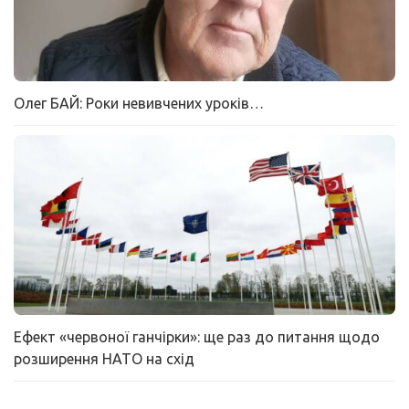
Олег БАЙ: Роки невивчених уроків…
Ефект «червоної ганчірки»: ще раз до питання щодо
розширення НАТО на схід