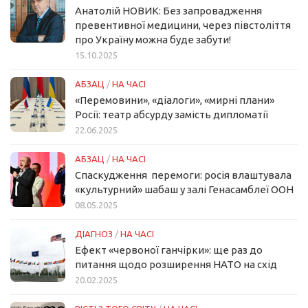
Анатолій НОВИК: Без запровадження
превентивної медицини, через півстоліття
про Україну можна буде забути!
15.10.2025
АБЗАЦ
/
НА ЧАСІ
«Перемовини», «діалоги», «мирні плани»
Росії: театр абсурду замість дипломатії
22.06.2025
АБЗАЦ
/
НА ЧАСІ
Спаскудження перемоги: росія влаштувала
«культурний» шабаш у залі Генасамблеї ООН
08.05.2025
ДІАГНОЗ
/
НА ЧАСІ
Ефект «червоної ганчірки»: ще раз до
питання щодо розширення НАТО на схід
20.02.2025