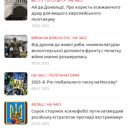
ВІСТІ З ТОГО СВІТУ
/
НА ЧАСІ
Ай да Дональд!.. Про користь освіжаючого
душу для вищого європейського
політикуму
18.02.2025
ВІЙНА НА ВЛАСНІ ОЧІ
/
НА ЧАСІ
Від дронів до живої риби: «номенклатура»
волонтерської допомоги фронту с початку
війни значно розширилась
30.01.2025
НА ЧАСІ
/
ПОЛІТАНАТОМІЯ
2025-й. Рік глобального тиску на Москву?
08.01.2025
АБЗАЦ
/
НА ЧАСІ
Сорок сторінок ксенофобії: путін затвердив
російську «стратегію протидії екстремізму»
03.01.2025