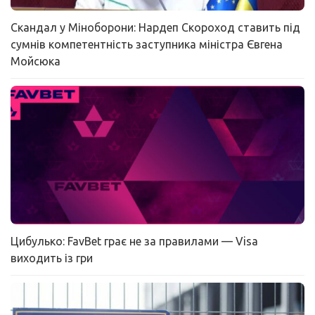
Скандал у Міноборони: Нардеп Скороход ставить під
сумнів компетентність заступника міністра Євгена
Мойсюка
Цибулько: FavBet грає не за правилами — Visa
виходить із гри