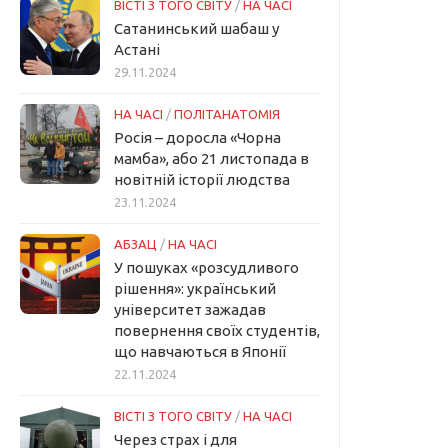
ВІСТІ З ТОГО СВІТУ
/
НА ЧАСІ
Сатанинський шабаш у
Астані
29.11.2024
НА ЧАСІ
/
ПОЛІТАНАТОМІЯ
Росія – доросла «Чорна
мамба», або 21 листопада в
новітній історії людства
23.11.2024
АБЗАЦ
/
НА ЧАСІ
У пошуках «розсудливого
рішення»: український
університет зажадав
повернення своїх студентів,
що навчаються в Японії
22.11.2024
ВІСТІ З ТОГО СВІТУ
/
НА ЧАСІ
Через страх і для