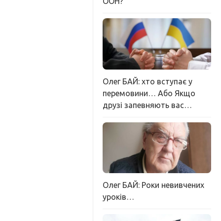
ООН?
Олег БАЙ: хто вступає у
перемовини… Або Якщо
друзі запевняють вас…
Олег БАЙ: Роки невивчених
уроків…