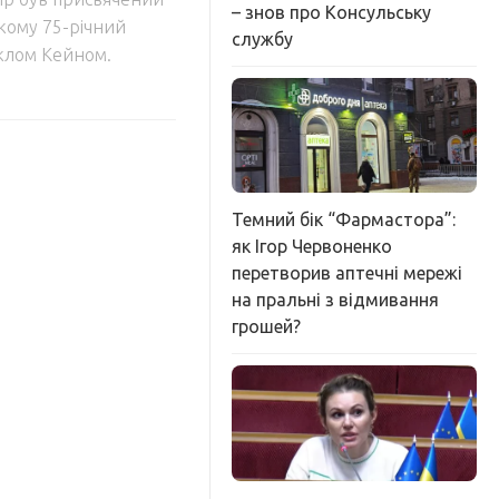
– знов про Консульську
якому 75-річний
службу
йклом Кейном.
Темний бік “Фармастора”:
як Ігор Червоненко
перетворив аптечні мережі
на пральні з відмивання
грошей?