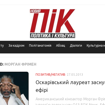
іту
За кадром
Політанатомія
Абзац
Діалоги
Культурна 
D:
МОРГАН ФРІМЕН
ПОЗИТИВ/НЕГАТИВ
27.05.2013
Оскарівський лауреат засн
ефірі
Американський кіноактор Морган Фріме
інтерв’ю телеканалу Q13 FOX News. Еф