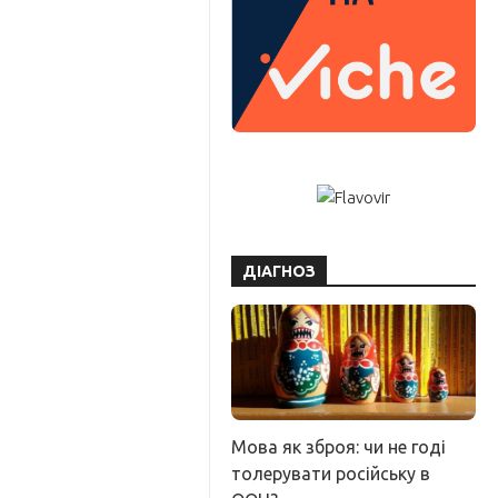
ДІАГНОЗ
Мова як зброя: чи не годі
толерувати російську в