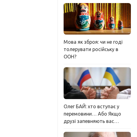
Мова як зброя: чи не годі
толерувати російську в
ООН?
Олег БАЙ: хто вступає у
перемовини… Або Якщо
друзі запевняють вас…