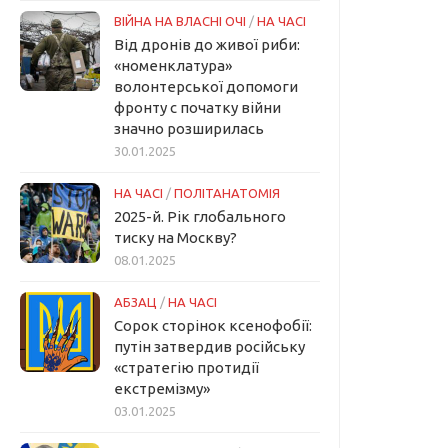
ВІЙНА НА ВЛАСНІ ОЧІ
/
НА ЧАСІ
Від дронів до живої риби:
«номенклатура»
волонтерської допомоги
фронту с початку війни
значно розширилась
30.01.2025
НА ЧАСІ
/
ПОЛІТАНАТОМІЯ
2025-й. Рік глобального
тиску на Москву?
08.01.2025
АБЗАЦ
/
НА ЧАСІ
Сорок сторінок ксенофобії:
путін затвердив російську
«стратегію протидії
екстремізму»
03.01.2025