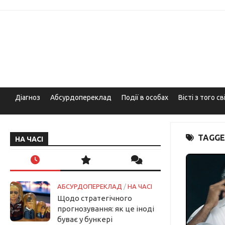
Skip
to
content
Діагноз
Абсурдопереклад
Події в особах
Вісті з того св
TAGGE
НА ЧАСІ
АБСУРДОПЕРЕКЛАД
/
НА ЧАСІ
Щодо стратегічного
прогнозування: як це іноді
буває у бункері