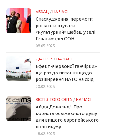
АБЗАЦ
/
НА ЧАСІ
Спаскудження перемоги:
росія влаштувала
«культурний» шабаш у залі
Генасамблеї ООН
08.05.2025
ДІАГНОЗ
/
НА ЧАСІ
Ефект «червоної ганчірки»:
ще раз до питання щодо
розширення НАТО на схід
20.02.2025
ВІСТІ З ТОГО СВІТУ
/
НА ЧАСІ
Ай да Дональд!.. Про
користь освіжаючого душу
для вищого європейського
політикуму
18.02.2025