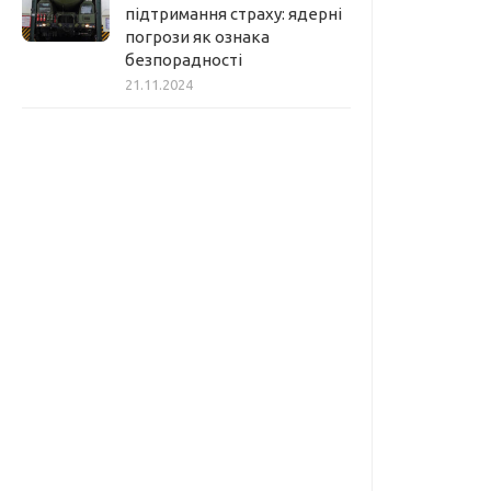
підтримання страху: ядерні
погрози як ознака
безпорадності
21.11.2024