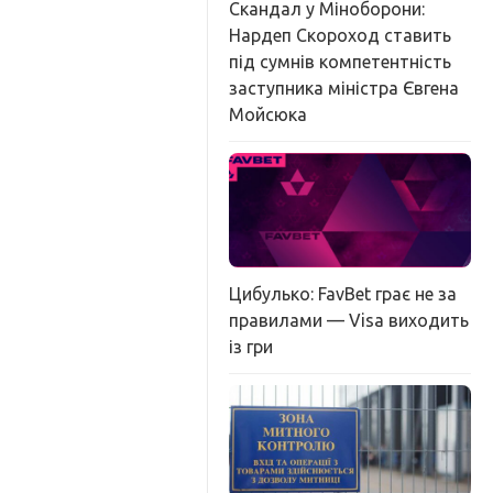
Скандал у Міноборони:
Нардеп Скороход ставить
під сумнів компетентність
заступника міністра Євгена
Мойсюка
Цибулько: FavBet грає не за
правилами — Visa виходить
із гри