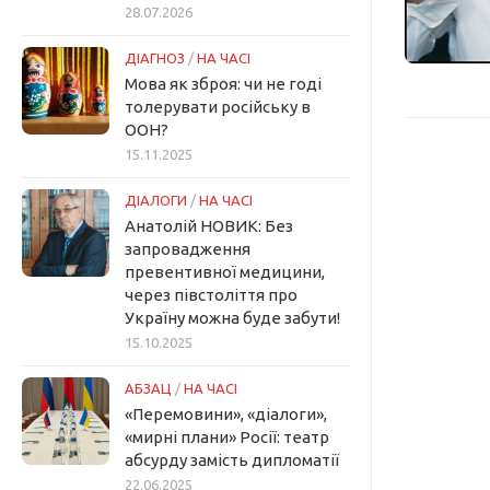
28.07.2026
ДІАГНОЗ
/
НА ЧАСІ
Мова як зброя: чи не годі
толерувати російську в
ООН?
15.11.2025
ДІАЛОГИ
/
НА ЧАСІ
Анатолій НОВИК: Без
запровадження
превентивної медицини,
через півстоліття про
Україну можна буде забути!
15.10.2025
АБЗАЦ
/
НА ЧАСІ
«Перемовини», «діалоги»,
«мирні плани» Росії: театр
абсурду замість дипломатії
22.06.2025