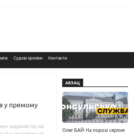
мапа
Судові хроніки
Контакти
АБЗАЦ
ув у прямому
н задрімав під час
Олег БАЙ: На порозі серпня
ір був присвячений