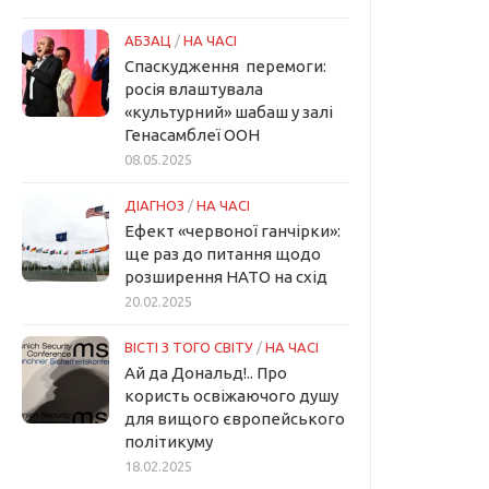
АБЗАЦ
/
НА ЧАСІ
Спаскудження перемоги:
росія влаштувала
«культурний» шабаш у залі
Генасамблеї ООН
08.05.2025
ДІАГНОЗ
/
НА ЧАСІ
Ефект «червоної ганчірки»:
ще раз до питання щодо
розширення НАТО на схід
20.02.2025
ВІСТІ З ТОГО СВІТУ
/
НА ЧАСІ
Ай да Дональд!.. Про
користь освіжаючого душу
для вищого європейського
політикуму
18.02.2025