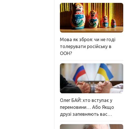
Мова як зброя: чи не годі
толерувати російську в
ООН?
Олег БАЙ: хто вступає у
перемовини… Або Якщо
друзі запевняють вас…