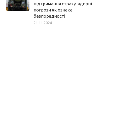
підтримання страху: ядерні
погрози як ознака
безпорадності
21.11.2024