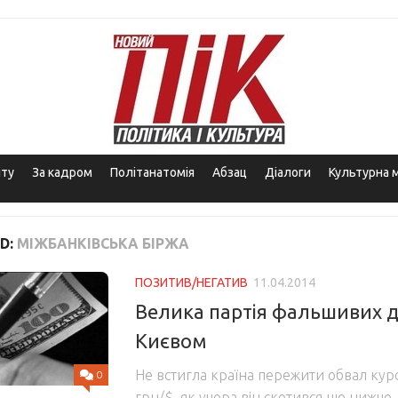
іту
За кадром
Політанатомія
Абзац
Діалоги
Культурна 
D:
МІЖБАНКІВСЬКА БІРЖА
ПОЗИТИВ/НЕГАТИВ
11.04.2014
Велика партія фальшивих д
Києвом
Не встигла країна пережити обвал курс
0
грн/$, як учора він скотився ще нижче 