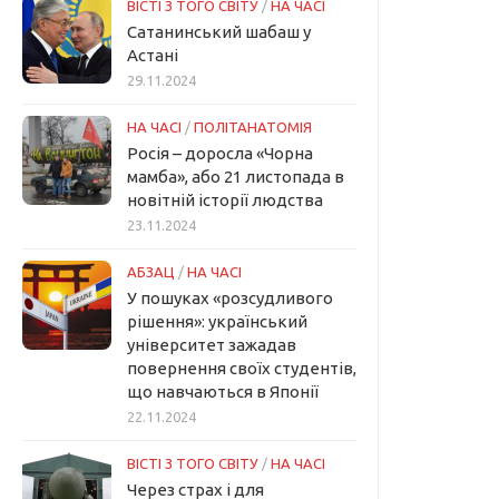
ВІСТІ З ТОГО СВІТУ
/
НА ЧАСІ
Сатанинський шабаш у
Астані
29.11.2024
НА ЧАСІ
/
ПОЛІТАНАТОМІЯ
Росія – доросла «Чорна
мамба», або 21 листопада в
новітній історії людства
23.11.2024
АБЗАЦ
/
НА ЧАСІ
У пошуках «розсудливого
рішення»: український
університет зажадав
повернення своїх студентів,
що навчаються в Японії
22.11.2024
ВІСТІ З ТОГО СВІТУ
/
НА ЧАСІ
Через страх і для