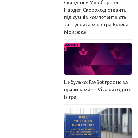
Скандал у Міноборони:
Нардеп Скороход ставить
під сумнів компетентність
заступника міністра Євгена
Мойсюка
Цибулько: FavBet грає не за
правилами — Visa виходить
із гри