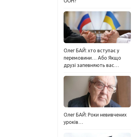
ООН?
Олег БАЙ: хто вступає у
перемовини… Або Якщо
друзі запевняють вас…
Олег БАЙ: Роки невивчених
уроків…