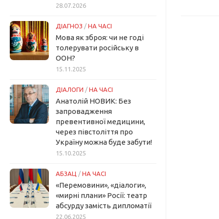
28.07.2026
ДІАГНОЗ
/
НА ЧАСІ
Мова як зброя: чи не годі
толерувати російську в
ООН?
15.11.2025
ДІАЛОГИ
/
НА ЧАСІ
Анатолій НОВИК: Без
запровадження
превентивної медицини,
через півстоліття про
Україну можна буде забути!
15.10.2025
АБЗАЦ
/
НА ЧАСІ
«Перемовини», «діалоги»,
«мирні плани» Росії: театр
абсурду замість дипломатії
22.06.2025