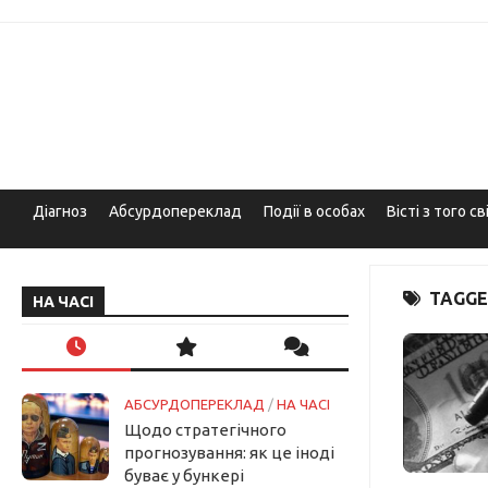
Skip
to
content
Діагноз
Абсурдопереклад
Події в особах
Вісті з того св
TAGGE
НА ЧАСІ
АБСУРДОПЕРЕКЛАД
/
НА ЧАСІ
Щодо стратегічного
прогнозування: як це іноді
буває у бункері