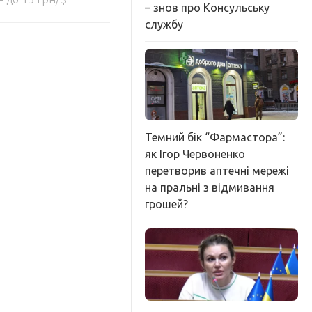
– знов про Консульську
службу
Темний бік “Фармастора”:
як Ігор Червоненко
перетворив аптечні мережі
на пральні з відмивання
грошей?