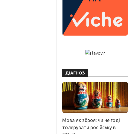
ДІАГНОЗ
Мова як зброя: чи не годі
толерувати російську в