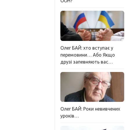
ООН?
Олег БАЙ: хто вступає у
перемовини… Або Якщо
друзі запевняють вас…
Олег БАЙ: Роки невивчених
уроків…