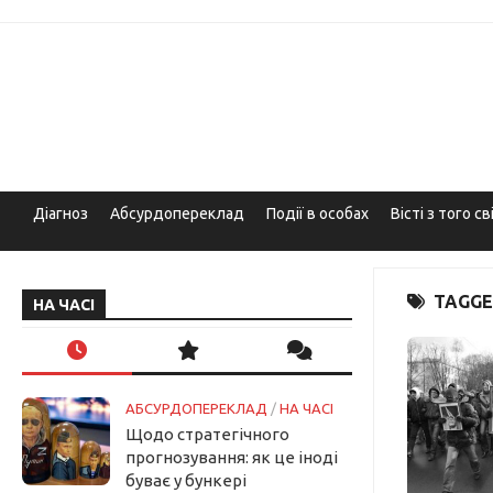
Skip
to
content
Діагноз
Абсурдопереклад
Події в особах
Вісті з того св
TAGGE
НА ЧАСІ
АБСУРДОПЕРЕКЛАД
/
НА ЧАСІ
Щодо стратегічного
прогнозування: як це іноді
буває у бункері