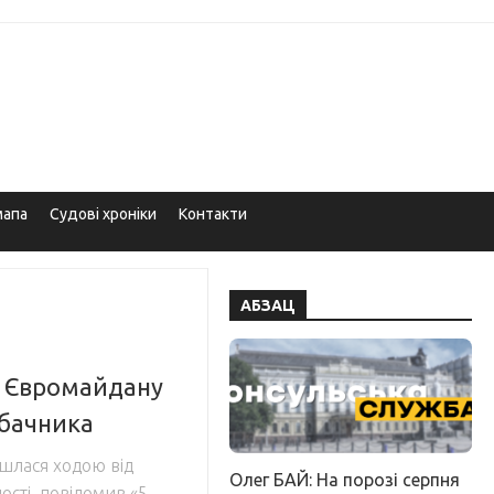
мапа
Судові хроніки
Контакти
АБЗАЦ
ь Євромайдану
абачника
йшлася ходою від
Олег БАЙ: На порозі серпня
сті, повідомив «5