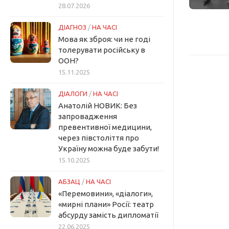
28.07.2026
ДІАГНОЗ
/
НА ЧАСІ
Мова як зброя: чи не годі
толерувати російську в
ООН?
15.11.2025
ДІАЛОГИ
/
НА ЧАСІ
Анатолій НОВИК: Без
запровадження
превентивної медицини,
через півстоліття про
Україну можна буде забути!
15.10.2025
АБЗАЦ
/
НА ЧАСІ
«Перемовини», «діалоги»,
«мирні плани» Росії: театр
абсурду замість дипломатії
22.06.2025