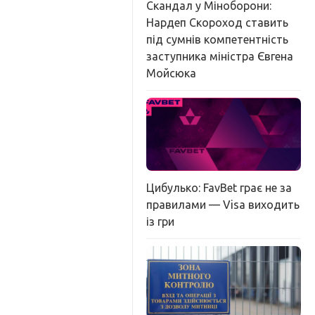
Скандал у Міноборони:
Нардеп Скороход ставить
під сумнів компетентність
заступника міністра Євгена
Мойсюка
Цибулько: FavBet грає не за
правилами — Visa виходить
із гри