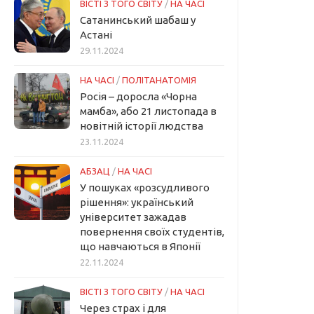
ВІСТІ З ТОГО СВІТУ
/
НА ЧАСІ
Сатанинський шабаш у
Астані
29.11.2024
НА ЧАСІ
/
ПОЛІТАНАТОМІЯ
Росія – доросла «Чорна
мамба», або 21 листопада в
новітній історії людства
23.11.2024
АБЗАЦ
/
НА ЧАСІ
У пошуках «розсудливого
рішення»: український
університет зажадав
повернення своїх студентів,
що навчаються в Японії
22.11.2024
ВІСТІ З ТОГО СВІТУ
/
НА ЧАСІ
Через страх і для