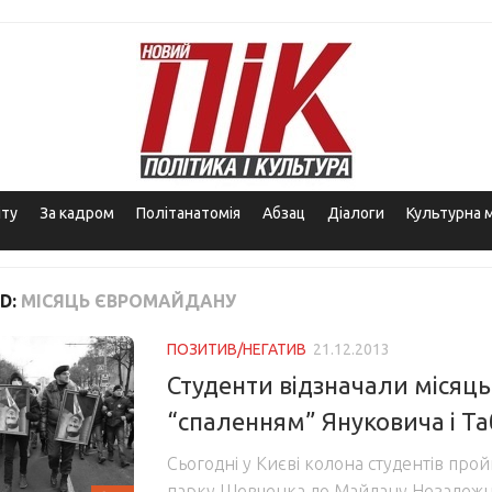
іту
За кадром
Політанатомія
Абзац
Діалоги
Культурна 
D:
МІСЯЦЬ ЄВРОМАЙДАНУ
ПОЗИТИВ/НЕГАТИВ
21.12.2013
Студенти відзначали місяц
“спаленням” Януковича і Т
Сьогодні у Києві колона студентів про
парку Шевченка до Майдану Незалежно