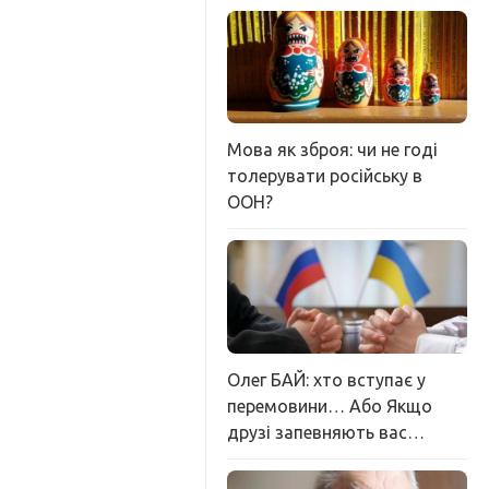
Мова як зброя: чи не годі
толерувати російську в
ООН?
Олег БАЙ: хто вступає у
перемовини… Або Якщо
друзі запевняють вас…