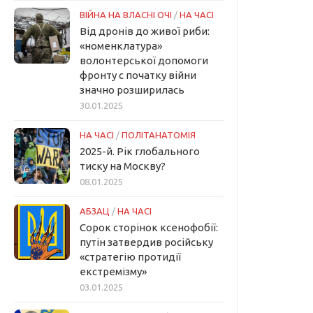
ВІЙНА НА ВЛАСНІ ОЧІ
/
НА ЧАСІ
Від дронів до живої риби:
«номенклатура»
волонтерської допомоги
фронту с початку війни
значно розширилась
30.01.2025
НА ЧАСІ
/
ПОЛІТАНАТОМІЯ
2025-й. Рік глобального
тиску на Москву?
08.01.2025
АБЗАЦ
/
НА ЧАСІ
Сорок сторінок ксенофобії:
путін затвердив російську
«стратегію протидії
екстремізму»
03.01.2025