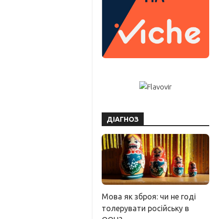
ДІАГНОЗ
Мова як зброя: чи не годі
толерувати російську в