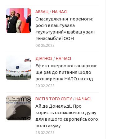
АБЗАЦ
/
НА ЧАСІ
Спаскудження перемоги:
росія влаштувала
«культурний» шабаш у залі
Генасамблеї ООН
08.05.2025
ДІАГНОЗ
/
НА ЧАСІ
Ефект «червоної ганчірки»:
ще раз до питання щодо
розширення НАТО на схід
20.02.2025
ВІСТІ З ТОГО СВІТУ
/
НА ЧАСІ
Ай да Дональд!.. Про
користь освіжаючого душу
для вищого європейського
політикуму
18.02.2025