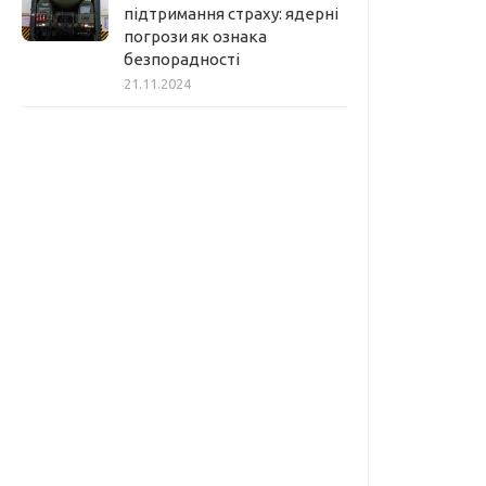
підтримання страху: ядерні
погрози як ознака
безпорадності
21.11.2024