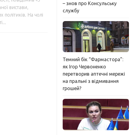
– знов про Консульську
аної вистави,
службу
 політиків. На чолі
...
Темний бік “Фармастора”:
як Ігор Червоненко
перетворив аптечні мережі
на пральні з відмивання
грошей?