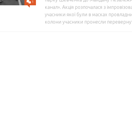
1
канал». Акція розпочалася з імпровізов
учасники якої були в масках провладних
колони учасники пронесли перевернуті