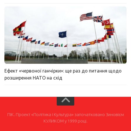
Ефект «червоної ганчірки»: ще раз до питання щодо
розширення НАТО на схід
ПІК. Проект «Політика і Культура» започатковано Зиновієм
КУЛИКОМ у 1999 році.