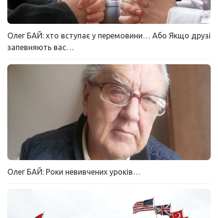
Олег БАЙ: хто вступає у перемовини… Або Якщо друзі
запевняють вас…
Олег БАЙ: Роки невивчених уроків…