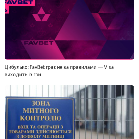
Цибулько: FavBet грає не за правилами — Visa
виходить із гри