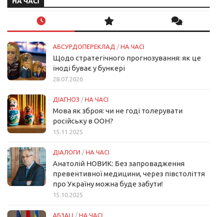
НА ЧАСІ
АБСУРДОПЕРЕКЛАД
/
НА ЧАСІ
Щодо стратегічного прогнозування: як це
іноді буває у бункері
28.07.2026
ДІАГНОЗ
/
НА ЧАСІ
Мова як зброя: чи не годі толерувати
російську в ООН?
15.11.2025
ДІАЛОГИ
/
НА ЧАСІ
Анатолій НОВИК: Без запровадження
превентивної медицини, через півстоліття
про Україну можна буде забути!
15.10.2025
АБЗАЦ
/
НА ЧАСІ