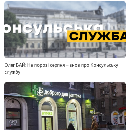
Олег БАЙ: На порозі серпня – знов про Консульську
службу