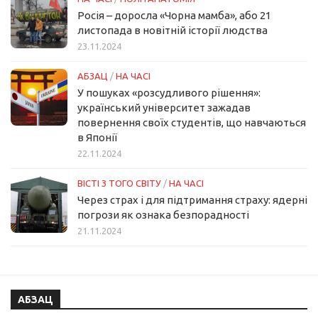
Росія – доросла «Чорна мамба», або 21
листопада в новітній історії людства
23.11.2024
АБЗАЦ
/
НА ЧАСІ
У пошуках «розсудливого рішення»:
український університет зажадав
повернення своїх студентів, що навчаються
в Японії
22.11.2024
ВІСТІ З ТОГО СВІТУ
/
НА ЧАСІ
Через страх і для підтримання страху: ядерні
погрози як ознака безпорадності
21.11.2024
АБЗАЦ