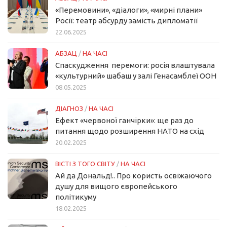
«Перемовини», «діалоги», «мирні плани»
Росії: театр абсурду замість дипломатії
22.06.2025
АБЗАЦ
/
НА ЧАСІ
Спаскудження перемоги: росія влаштувала
«культурний» шабаш у залі Генасамблеї ООН
08.05.2025
ДІАГНОЗ
/
НА ЧАСІ
Ефект «червоної ганчірки»: ще раз до
питання щодо розширення НАТО на схід
20.02.2025
ВІСТІ З ТОГО СВІТУ
/
НА ЧАСІ
Ай да Дональд!.. Про користь освіжаючого
душу для вищого європейського
політикуму
18.02.2025