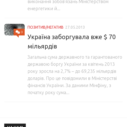
виконання зобов’язань Міністерством
енергетики й...
ПОЗИТИВ/НЕГАТИВ
27.05.2013
0
Україна заборгувала вже $ 70
мільярдів
Загальна сума державного та гарантованого
державою боргу України за квітень 2013
року зросла на 2,7% – до 69,235 мільярдів
доларів. Про це повідомили в Міністерстві
фінансів України. За даними Мінфіну, з
початку року сума...