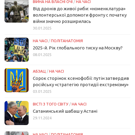
ВІЙНА НА ВЛАСНІ ОЧІ
/
НА ЧАСІ
Від дронів до живої риби: «номенклатура»
волонтерської допомоги фронту с початку
війни значно розширилась
30.01.2025
НА ЧАСІ
/
ПОЛІТАНАТОМІЯ
2025-й. Рік глобального тиску на Москву?
08.01.2025
АБЗАЦ
/
НА ЧАСІ
Сорок сторінок ксенофобії: путін затвердив
російську «стратегію протидії екстремізму»
03.01.2025
ВІСТІ З ТОГО СВІТУ
/
НА ЧАСІ
Сатанинський шабаш у Астані
29.11.2024
НА ЧАСІ
/
ПОЛІТАНАТОМІЯ