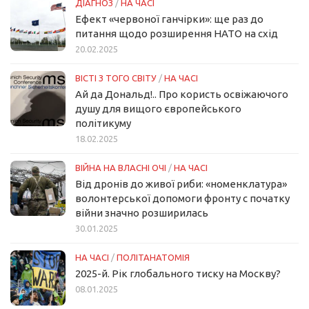
ДІАГНОЗ
/
НА ЧАСІ
Ефект «червоної ганчірки»: ще раз до
питання щодо розширення НАТО на схід
20.02.2025
ВІСТІ З ТОГО СВІТУ
/
НА ЧАСІ
Ай да Дональд!.. Про користь освіжаючого
душу для вищого європейського
політикуму
18.02.2025
ВІЙНА НА ВЛАСНІ ОЧІ
/
НА ЧАСІ
Від дронів до живої риби: «номенклатура»
волонтерської допомоги фронту с початку
війни значно розширилась
30.01.2025
НА ЧАСІ
/
ПОЛІТАНАТОМІЯ
2025-й. Рік глобального тиску на Москву?
08.01.2025