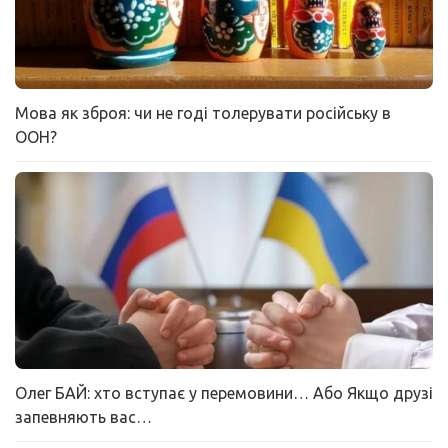
Мова як зброя: чи не годі толерувати російську в
ООН?
Олег БАЙ: хто вступає у перемовини… Або Якщо друзі
запевняють вас…