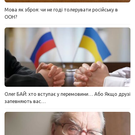
Мова як зброя: чи не годі толерувати російську в
ООН?
Олег БАЙ: хто вступає у перемовини… Або Якщо друзі
запевняють вас…