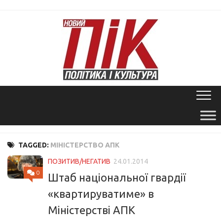
Skip
to
content
TAGGED:
МІНІСТЕРСТВО АПК
ПОЗИТИВ/НЕГАТИВ
24.01.2014
0
Штаб національної гвардії
«квартируватиме» в
Міністерстві АПК