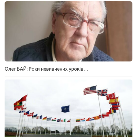
Олег БАЙ: Роки невивчених уроків…