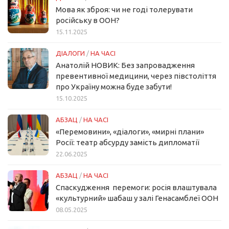
Мова як зброя: чи не годі толерувати
російську в ООН?
15.11.2025
ДІАЛОГИ
/
НА ЧАСІ
Анатолій НОВИК: Без запровадження
превентивної медицини, через півстоліття
про Україну можна буде забути!
15.10.2025
АБЗАЦ
/
НА ЧАСІ
«Перемовини», «діалоги», «мирні плани»
Росії: театр абсурду замість дипломатії
22.06.2025
АБЗАЦ
/
НА ЧАСІ
Спаскудження перемоги: росія влаштувала
«культурний» шабаш у залі Генасамблеї ООН
08.05.2025