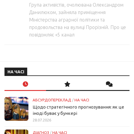
Група активістів, очолювана Олександром
Данилюком, зайняла приміщення
Міністерства аграрної політики та
продовольства на вулиці Прорізній. Про це
повідомляє «5 канал
НА ЧАСІ
АБСУРДОПЕРЕКЛАД
/
НА ЧАСІ
Щодо стратегічного прогнозування: як це
іноді буває у бункері
28.07.2026
ДІАГНОЗ
/
НА ЧАСІ