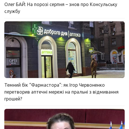
Олег БАЙ: На порозі серпня – знов про Консульську
службу
Темний бік “Фармастора”: як Ігор Червоненко
перетворив аптечні мережі на пральні з відмивання
грошей?