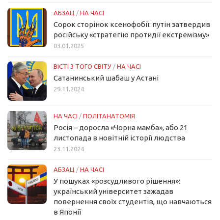
АБЗАЦ
/
НА ЧАСІ
Сорок сторінок ксенофобії: путін затвердив
російську «стратегію протидії екстремізму»
03.01.2025
ВІСТІ З ТОГО СВІТУ
/
НА ЧАСІ
Сатанинський шабаш у Астані
29.11.2024
НА ЧАСІ
/
ПОЛІТАНАТОМІЯ
Росія – доросла «Чорна мамба», або 21
листопада в новітній історії людства
23.11.2024
АБЗАЦ
/
НА ЧАСІ
У пошуках «розсудливого рішення»:
український університет зажадав
повернення своїх студентів, що навчаються
в Японії