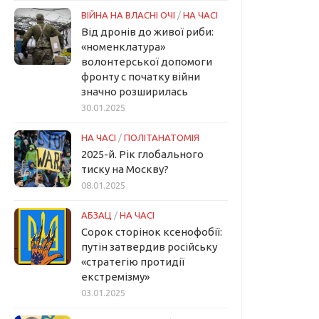
ВІЙНА НА ВЛАСНІ ОЧІ
/
НА ЧАСІ
Від дронів до живої риби:
«номенклатура»
волонтерської допомоги
фронту с початку війни
значно розширилась
30.01.2025
НА ЧАСІ
/
ПОЛІТАНАТОМІЯ
2025-й. Рік глобального
тиску на Москву?
08.01.2025
АБЗАЦ
/
НА ЧАСІ
Сорок сторінок ксенофобії:
путін затвердив російську
«стратегію протидії
екстремізму»
03.01.2025