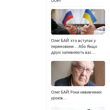
ООН?
Олег БАЙ: хто вступає у
перемовини… Або Якщо
друзі запевняють вас…
Олег БАЙ: Роки невивчених
уроків…