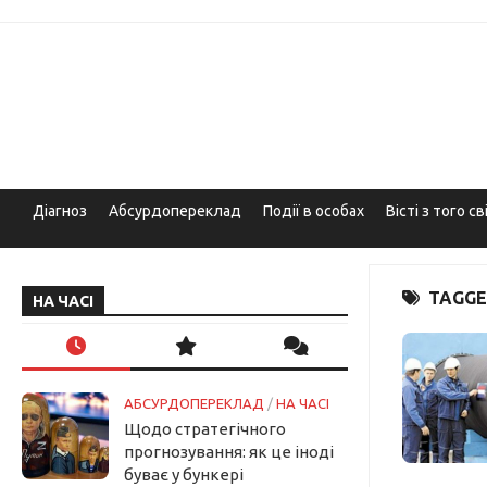
Skip
to
content
Діагноз
Абсурдопереклад
Події в особах
Вісті з того св
TAGGE
НА ЧАСІ
АБСУРДОПЕРЕКЛАД
/
НА ЧАСІ
Щодо стратегічного
прогнозування: як це іноді
буває у бункері