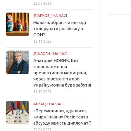
28.07.2026
ДІАГНОЗ
/
НА ЧАСІ
Мова як зброя: чи не годі
толерувати російську в
ООН?
15.11.2025
ДІАЛОГИ
/
НА ЧАСІ
Анатолій НОВИК: Без
запровадження
превентивної медицини,
через півстоліття про
Україну можна буде забути!
15.10.2025
АБЗАЦ
/
НА ЧАСІ
«Перемовини», «діалоги»,
«мирні плани» Росії: театр
абсурду замість дипломатії
22.06.2025