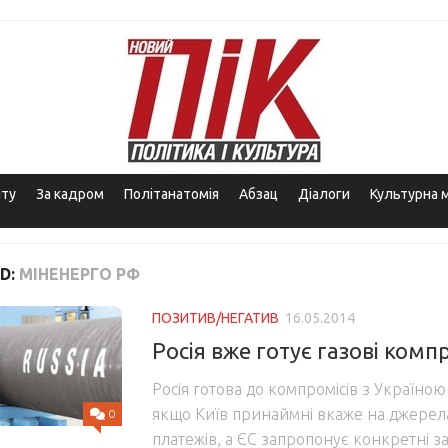
іту
За кадром
Політанатомія
Абзац
Діалоги
Культурна 
D:
МІНЕНЕРГО РФ
ПОЗИТИВ/НЕГАТИВ
16.05.2014
Росія вже готує газові комп
Росія готова до компромісів з Україною
якщо Київ принаймні вкаже на джерел
0
платежів, а ЄС запропонує конкретні з