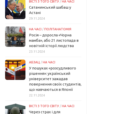
ВІСТІ З ТОГО СВІТУ
/
НА ЧАСІ
Сатанинський шабаш у
Астані
29.11.2024
НА ЧАСІ
/
ПОЛІТАНАТОМІЯ
Росія – доросла «Чорна
мамба», або 21 листопада в
новітній історії людства
23.11.2024
АБЗАЦ
/
НА ЧАСІ
У пошуках «розсудливого
рішення»: український
університет зажадав
повернення своїх студентів,
що навчаються в Японії
22.11.2024
ВІСТІ З ТОГО СВІТУ
/
НА ЧАСІ
Через страх і для