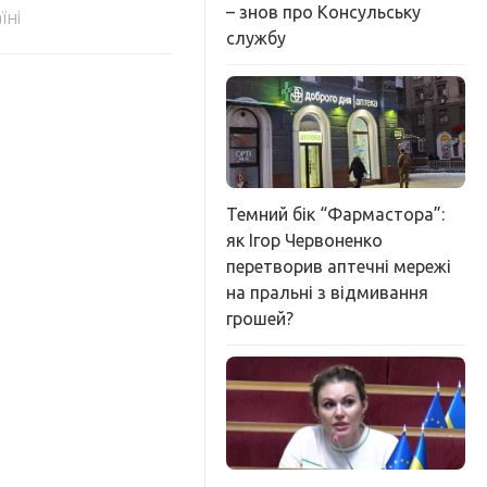
– знов про Консульську
їні
службу
Темний бік “Фармастора”:
як Ігор Червоненко
перетворив аптечні мережі
на пральні з відмивання
грошей?