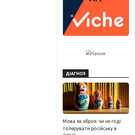
ДІАГНОЗ
Мова як зброя: чи не годі
толерувати російську в