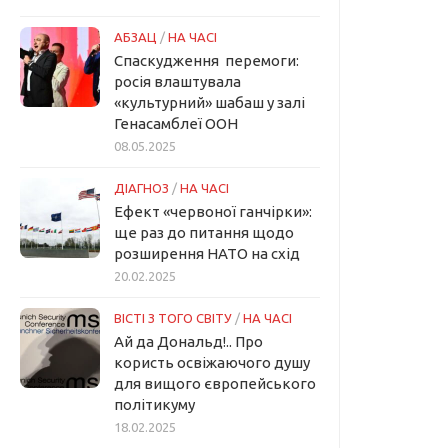
АБЗАЦ
/
НА ЧАСІ
Спаскудження перемоги:
росія влаштувала
«культурний» шабаш у залі
Генасамблеї ООН
08.05.2025
ДІАГНОЗ
/
НА ЧАСІ
Ефект «червоної ганчірки»:
ще раз до питання щодо
розширення НАТО на схід
20.02.2025
ВІСТІ З ТОГО СВІТУ
/
НА ЧАСІ
Ай да Дональд!.. Про
користь освіжаючого душу
для вищого європейського
політикуму
18.02.2025