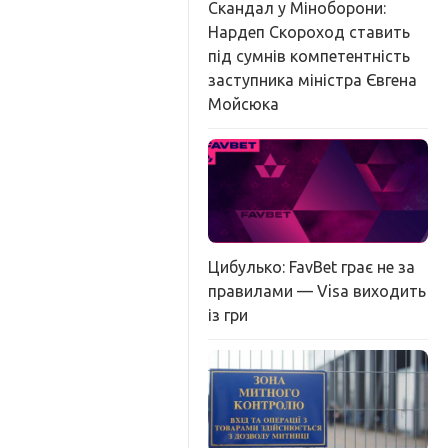
Скандал у Міноборони:
Нардеп Скороход ставить
під сумнів компетентність
заступника міністра Євгена
Мойсюка
Цибулько: FavBet грає не за
правилами — Visa виходить
із гри