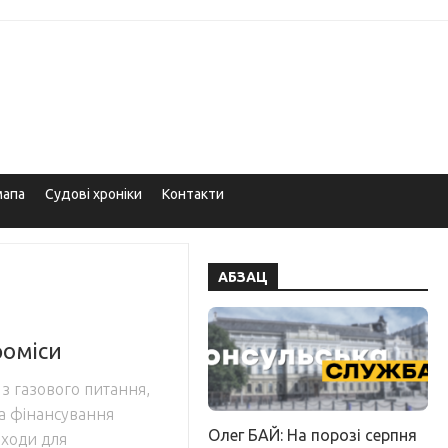
мапа
Судові хроніки
Контакти
АБЗАЦ
роміси
 з газового питання,
а фінансування
Олег БАЙ: На порозі серпня
аходи для