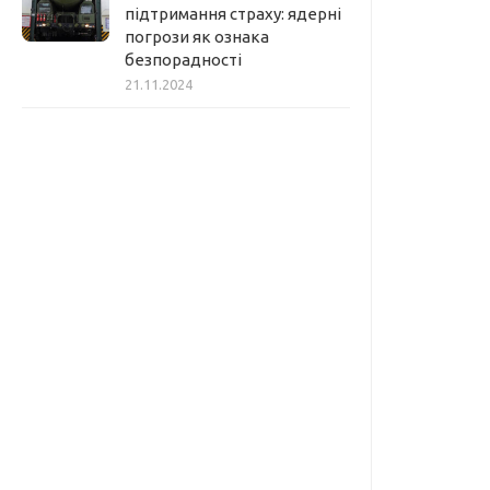
підтримання страху: ядерні
погрози як ознака
безпорадності
21.11.2024