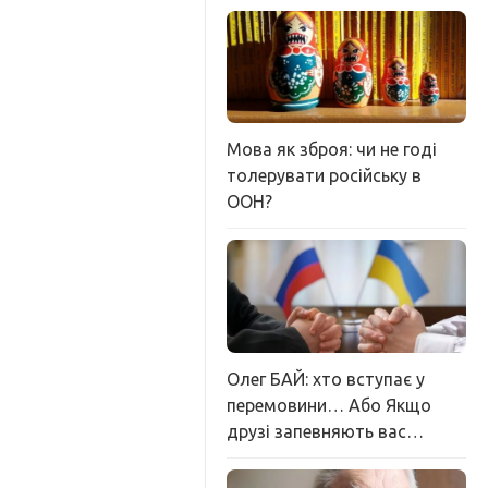
Мова як зброя: чи не годі
толерувати російську в
ООН?
Олег БАЙ: хто вступає у
перемовини… Або Якщо
друзі запевняють вас…