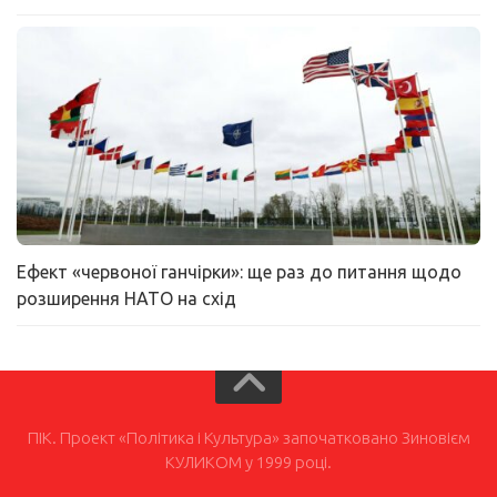
Ефект «червоної ганчірки»: ще раз до питання щодо
розширення НАТО на схід
ПІК. Проект «Політика і Культура» започатковано Зиновієм
КУЛИКОМ у 1999 році.