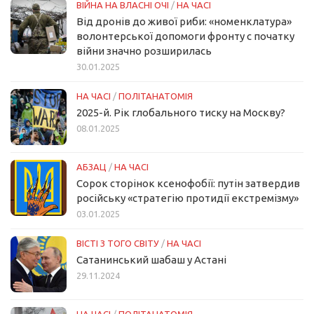
ВІЙНА НА ВЛАСНІ ОЧІ
/
НА ЧАСІ
Від дронів до живої риби: «номенклатура»
волонтерської допомоги фронту с початку
війни значно розширилась
30.01.2025
НА ЧАСІ
/
ПОЛІТАНАТОМІЯ
2025-й. Рік глобального тиску на Москву?
08.01.2025
АБЗАЦ
/
НА ЧАСІ
Сорок сторінок ксенофобії: путін затвердив
російську «стратегію протидії екстремізму»
03.01.2025
ВІСТІ З ТОГО СВІТУ
/
НА ЧАСІ
Сатанинський шабаш у Астані
29.11.2024