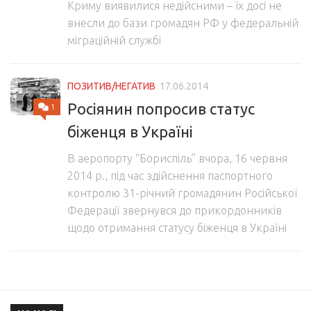
Криму виявилися недійсними – їх досі не
внесли до бази громадян РФ у федеральній
міграційній службі
ПОЗИТИВ/НЕГАТИВ
17.06.2014
Росіянин попросив статус
1
біженця в Україні
В аеропорту “Бориспіль” вчора, 16 червня
2014 р., під час здійснення паспортного
контролю 31-річний громадянин Російської
Федерації звернувся до прикордонників
щодо отримання статусу біженця в Україні