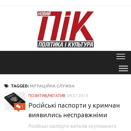
Skip
to
content
TAGGED:
МІГРАЦІЙНА СЛУЖБА
ПОЗИТИВ/НЕГАТИВ
09.07.2014
Російські паспорти у кримчан
1
виявились несправжніми
Російські паспорти жителів окупованого