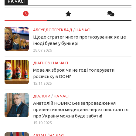
НА ЧАСІ
АБСУРДОПЕРЕКЛАД
/
НА ЧАСІ
Щодо стратегічного прогнозування: як це
іноді буває у бункері
28.07.2026
ДІАГНОЗ
/
НА ЧАСІ
Мова як зброя: чи не годі толерувати
російську в ООН?
15.11.2025
ДІАЛОГИ
/
НА ЧАСІ
Анатолій НОВИК: Без запровадження
превентивної медицини, через півстоліття
про Україну можна буде забути!
15.10.2025
АБЗАЦ
/
НА ЧАСІ