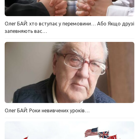
Олег БАЙ: хто вступає у перемовини… Або Якщо друзі
запевняють вас…
Олег БАЙ: Роки невивчених уроків…