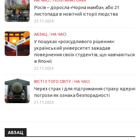
НА ЧАСІ
/
ПОЛІТАНАТОМІЯ
Росія – доросла «Чорна мамба», або 21
листопада в новітній історії людства
23.11.2024
АБЗАЦ
/
НА ЧАСІ
У пошуках «розсудливого рішення»:
український університет зажадав
повернення своїх студентів, що навчаються
в Японії
22.11.2024
ВІСТІ З ТОГО СВІТУ
/
НА ЧАСІ
Через страх і для підтримання страху: ядерні
погрози як ознака безпорадності
21.11.2024
АБЗАЦ