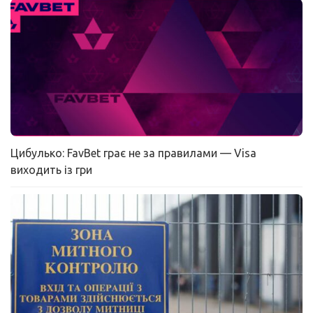
Цибулько: FavBet грає не за правилами — Visa
виходить із гри