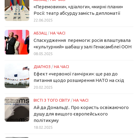
«Перемовини», «діалоги», «мирні плани»
Росії: театр абсурду замість дипломатії
22.06.2025
АБЗАЦ
/
НА ЧАСІ
Спаскудження перемоги: росія влаштувала
«культурний» шабаш у залі Генасамблеї ООН
08.05.2025
ДІАГНОЗ
/
НА ЧАСІ
Ефект «червоної ганчірки»: ще раз до
питання щодо розширення НАТО на схід
20.02.2025
ВІСТІ З ТОГО СВІТУ
/
НА ЧАСІ
Ай да Дональд!.. Про користь освіжаючого
душу для вищого європейського
політикуму
18.02.2025