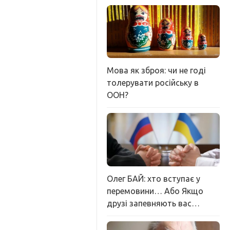
Мова як зброя: чи не годі
толерувати російську в
ООН?
Олег БАЙ: хто вступає у
перемовини… Або Якщо
друзі запевняють вас…