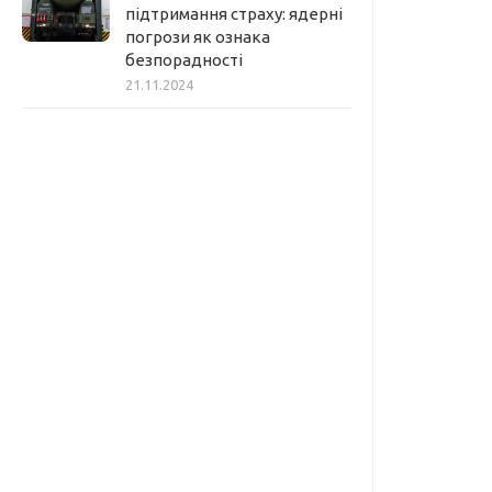
підтримання страху: ядерні
погрози як ознака
безпорадності
21.11.2024