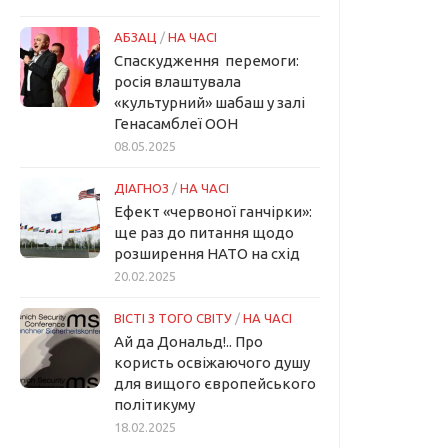
АБЗАЦ
/
НА ЧАСІ
Спаскудження перемоги:
росія влаштувала
«культурний» шабаш у залі
Генасамблеї ООН
08.05.2025
ДІАГНОЗ
/
НА ЧАСІ
Ефект «червоної ганчірки»:
ще раз до питання щодо
розширення НАТО на схід
20.02.2025
ВІСТІ З ТОГО СВІТУ
/
НА ЧАСІ
Ай да Дональд!.. Про
користь освіжаючого душу
для вищого європейського
політикуму
18.02.2025