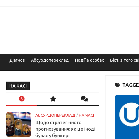
Skip
to
content
Діагноз
Абсурдопереклад
Події в особах
Вісті з того св
TAGGE
НА ЧАСІ
АБСУРДОПЕРЕКЛАД
/
НА ЧАСІ
Щодо стратегічного
прогнозування: як це іноді
буває у бункері