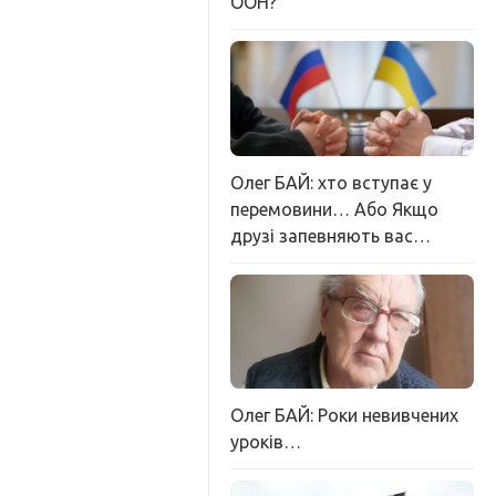
ООН?
Олег БАЙ: хто вступає у
перемовини… Або Якщо
друзі запевняють вас…
Олег БАЙ: Роки невивчених
уроків…