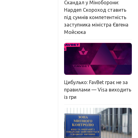
Скандал у Міноборони:
Нардеп Скороход ставить
під сумнів компетентність
заступника міністра Євгена
Мойсюка
Цибулько: FavBet грає не за
правилами — Visa виходить
із гри