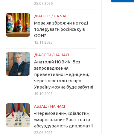
28.07.2026
ДІАГНОЗ
/
НА ЧАСІ
Мова як зброя: чи не годі
толерувати російську в
ООН?
15.11.2025
ДІАЛОГИ
/
НА ЧАСІ
Анатолій НОВИК: Без
запровадження
превентивної медицини,
через півстоліття про
Україну можна буде забути!
15.10.2025
АБЗАЦ
/
НА ЧАСІ
«Перемовини», «діалоги»,
«мирні плани» Росії: театр
абсурду замість дипломатії
22.06.2025