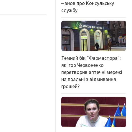
– знов про Консульську
службу
Темний бік “Фармастора”:
як Ігор Червоненко
перетворив аптечні мережі
на пральні з відмивання
грошей?