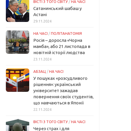
ВІСТІ З ТОГО СВІТУ
/
НА ЧАСІ
Сатанинський шабаш у
Астані
29.11.2024
НА ЧАСІ
/
ПОЛІТАНАТОМІЯ
Росія – доросла «Чорна
мамба», або 21 листопада в
новітній історії людства
23.11.2024
АБЗАЦ
/
НА ЧАСІ
У пошуках «розсудливого
рішення»: український
університет зажадав
повернення своїх студентів,
що навчаються в Японії
22.11.2024
ВІСТІ З ТОГО СВІТУ
/
НА ЧАСІ
Через страх і для