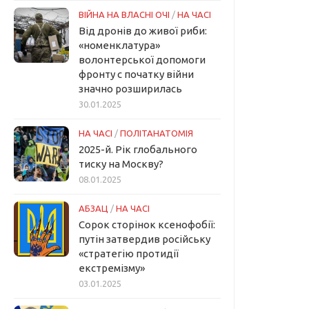
ВІЙНА НА ВЛАСНІ ОЧІ
/
НА ЧАСІ
Від дронів до живої риби:
«номенклатура»
волонтерської допомоги
фронту с початку війни
значно розширилась
30.01.2025
НА ЧАСІ
/
ПОЛІТАНАТОМІЯ
2025-й. Рік глобального
тиску на Москву?
08.01.2025
АБЗАЦ
/
НА ЧАСІ
Сорок сторінок ксенофобії:
путін затвердив російську
«стратегію протидії
екстремізму»
03.01.2025