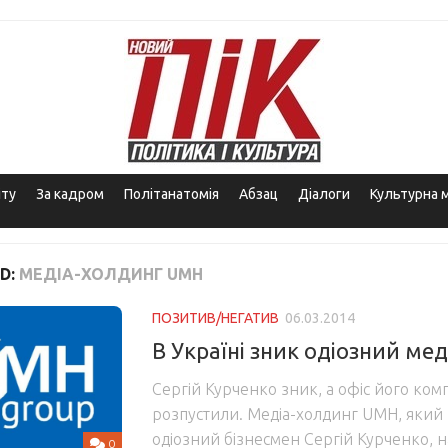
іту
За кадром
Політанатомія
Абзац
Діалоги
Культурна 
D:
МЕДІА-ХОЛДИНГ UMH
ПОЗИТИВ/НЕГАТИВ
06.03.2014
В Україні зник одіозний ме
Сергій Курченко зник, а офіс його ком
розпустили. Медіа-холдинг UMH, який 
одіозний бізнесмен Сергій Курченко,
0