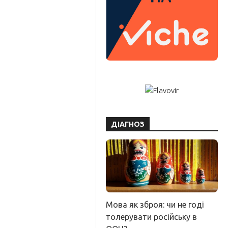
ДІАГНОЗ
Мова як зброя: чи не годі
толерувати російську в