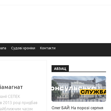
мапа
Судові хроніки
Контакти
АБЗАЦ
діамагнат
панії СЕПЕК
в 2013 році придбав
Олег БАЙ: На порозі серпня
 найближчим часом